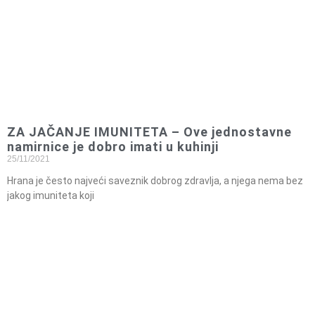
ZA JAČANJE IMUNITETA – Ove jednostavne
namirnice je dobro imati u kuhinji
25/11/2021
Hrana je često najveći saveznik dobrog zdravlja, a njega nema bez
jakog imuniteta koji