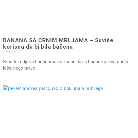
BANANA SA CRNIM MRLJAMA – Suviše
korisna da bi bila bačena
17/11/2021
Smeđe mrlje na bananama ne znače da su banane pokvarene ili
loše, nego takve