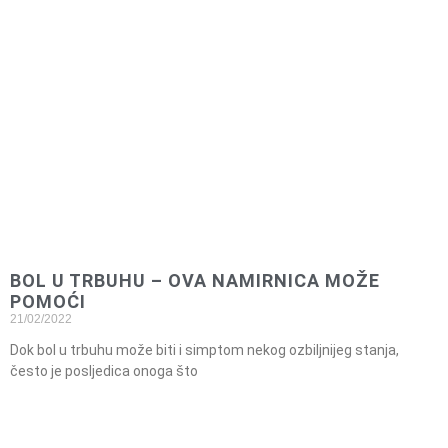
BOL U TRBUHU – OVA NAMIRNICA MOŽE
POMOĆI
21/02/2022
Dok bol u trbuhu može biti i simptom nekog ozbiljnijeg stanja,
često je posljedica onoga što