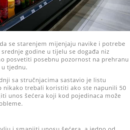
da se starenjem mijenjaju navike i potrebe
srednje godine u tijelu se događa niz
no posvetiti posebnu pozornost na prehranu
 u tjednu.
dnji sa stručnjacima sastavio je listu
 nikako trebali koristiti ako ste napunili 50
njiti unos šećera koji kod pojedinaca može
robleme.
vlju i smanjiti unosu šećera, a jedno od