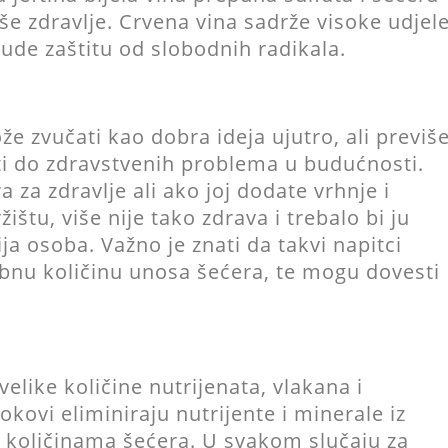
aše zdravlje. Crvena vina sadrže visoke udjel
ude zaštitu od slobodnih radikala.
e zvučati kao dobra ideja ujutro, ali previš
ti do zdravstvenih problema u budućnosti.
 za zdravlje ali ako joj dodate vrhnje i
ištu, više nije tako zdrava i trebalo bi ju
ja osoba. Važno je znati da takvi napitci
bnu količinu unosa šećera, te mogu dovesti
velike količine nutrijenata, vlakana i
okovi eliminiraju nutrijente i minerale iz
 količinama šećera. U svakom slučaju za