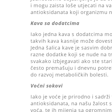
i mogu zaista loše utjecati na v
antioksidanata koji organizmu n
Kava sa dodatcima
Iako jedna kava s dodatcima mož
takvih kava kasnije može doves
Jedna šalica kave je sasvim dobra
razne dodatke koji se nude na trž
svakako izbjegavati ako ste stari
često premašuju i dnevnu potre
do razvoj metaboličkih bolesti.
Voćni sokovi
Iako je voće je prirodno i sadrži 
antioksidanata, na našu žalost s
voća, te ih mijenja sa ogromnim