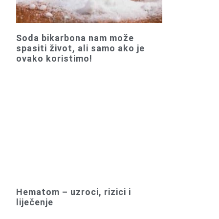
Soda bikarbona nam može
spasiti život, ali samo ako je
ovako koristimo!
Hematom – uzroci, rizici i
liječenje