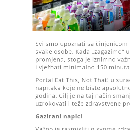
Svi smo upoznati sa činjenicom 
svake osobe. Kada „zagazimo“ u 
promjena, stoga je iznimno važ
i vježbati minimalno 150 minuta
Portal Eat This, Not That! u sura
napitaka koje ne biste apsolutno
godina. Cilj je na taj način sma
uzrokovati i teže zdravstvene p
Gazirani napici
Važno je razmisliti o svome zdra