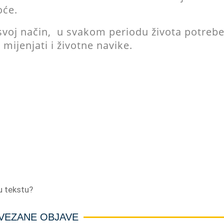
oće.
 svoj način, u svakom periodu života potreb
 mijenjati i životne navike.
 u tekstu?
VEZANE OBJAVE