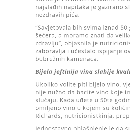
najslađih napitaka je gazirano sl
nezdravih pića.
“Savjetovala bih svima iznad 50 
šećera, a moramo znati da velik
zdravlju“, objasnila je nutricion
zaboravlja i učestalo ispijanje
bubrežnih kamenaca.
Bijela jeftinija vina slabije kval
Ukoliko volite piti bijelo vino,
nije nužno da bacite vino koje i
slučaju. Kada uđete u 50te godin
omiljeno vino u kojem su količin
Richards, nutricionistkinja, pr
Jednostavno objašnjenje je da su