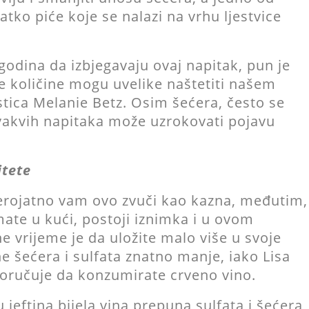
atko piće koje se nalazi na vrhu ljestvice
godina da izbjegavaju ovaj napitak, pun je
e količine mogu uvelike naštetiti našem
istica Melanie Betz. Osim šećera, često se
 ovakvih napitaka može uzrokovati pojavu
itete
 vjerojatno vam ovo zvuči kao kazna, međutim,
mate u kući, postoji iznimka i u ovom
e vrijeme je da uložite malo više u svoje
e šećera i sulfata znatno manje, iako Lisa
eporučuje da konzumirate crveno vino.
 jeftina bijela vina prepuna sulfata i šećera