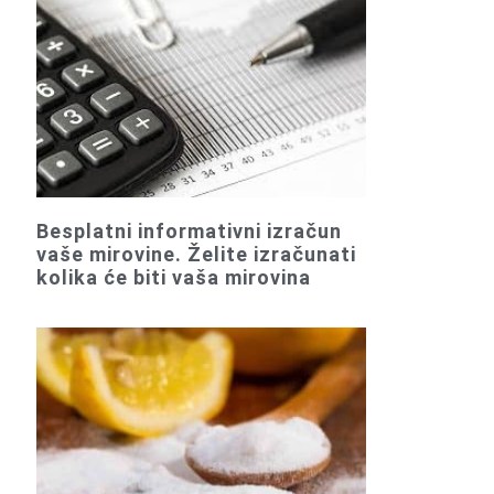
Besplatni informativni izračun
vaše mirovine. Želite izračunati
kolika će biti vaša mirovina