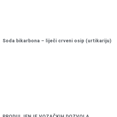
Soda bikarbona – liječi crveni osip (urtikariju)
PRODULJENJE VOZAČKIH DOZVOLA