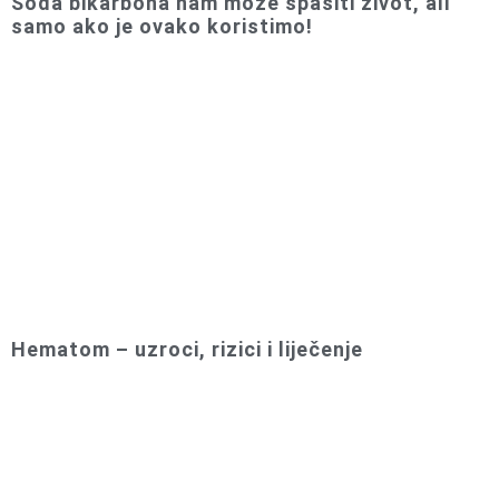
Soda bikarbona nam može spasiti život, ali
samo ako je ovako koristimo!
Hematom – uzroci, rizici i liječenje