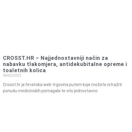
CROSST.HR – Najjednostavniji način za
nabavku tlakomjera, antidekubitalne opreme i
toaletnih kolica
08/02/2023
Crosst.hr je hrvatska web-trgovina putem koje možete istražiti
ponudu medicinskih pomagala te vrlo jednostavno