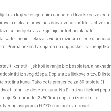
s lijekova koji se osiguranim osobama Hrvatskog zavoda
uravaju u okviru prava na zdravstvenu zaštitu iz obvezno
laze se oni lijekovi za koje nije potrebno plaćati
sta sadrži popis lijekova s višom razinom cijene u odnosu
om. Prema nekim tvrdnjama na dopunskoj listi nerijetko
.
aviti koristiti lijek koji je ranije bio besplatan, a naknad
doplatiti iz svog džepa. Doplata za lijekove s tzv. B liste
e stotina kuna. Tako ćete primjerice za 30 tableta (1
vojiti otprilike desetak kuna. Na B listi su i lijekovi popu
kiranje Sumameda (3x500mg) doplata iznosi kojih
stvenog osiguranja HZZO-a ne pokriva trošak