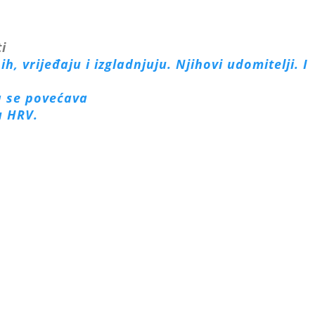
ti
ih, vrijeđaju i izgladnjuju. Njihovi udomitelji. I
a se povećava
u HRV.