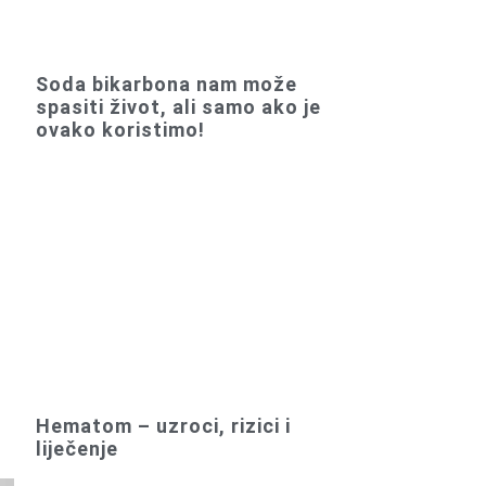
Soda bikarbona nam može
spasiti život, ali samo ako je
ovako koristimo!
Hematom – uzroci, rizici i
liječenje