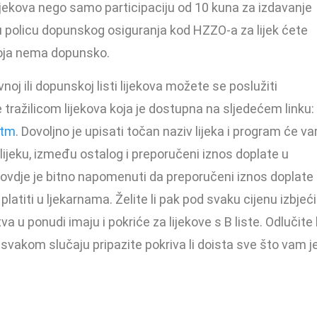
 lijekova nego samo participaciju od 10 kuna za izdavanje
nu policu dopunskog osiguranja kod HZZO-a za lijek ćete
koja nema dopunsko.
vnoj ili dopunskoj listi lijekova možete se poslužiti
tražilicom lijekova koja je dostupna na sljedećem linku:
htm
. Dovoljno je upisati točan naziv lijeka i program će v
ijeku, između ostalog i preporučeni iznos doplate u
 ovdje je bitno napomenuti da preporučeni iznos doplate
latiti u ljekarnama. Želite li pak pod svaku cijenu izbjeći
a u ponudi imaju i pokriće za lijekove s B liste. Odlučite l
svakom slučaju pripazite pokriva li doista sve što vam j