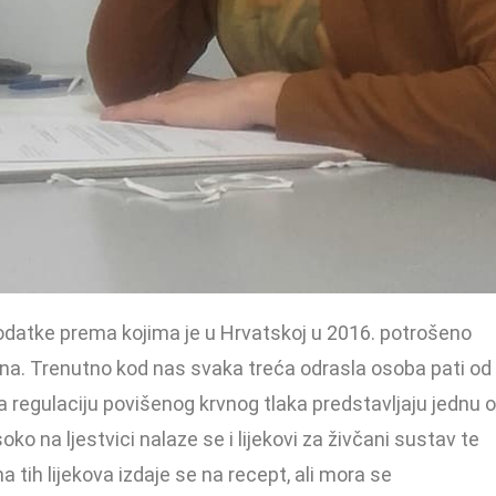
 podatke prema kojima je u Hrvatskoj u 2016. potrošeno
 kuna. Trenutno kod nas svaka treća odrasla osoba pati od
za regulaciju povišenog krvnog tlaka predstavljaju jednu 
oko na ljestvici nalaze se i lijekovi za živčani sustav te
 tih lijekova izdaje se na recept, ali mora se