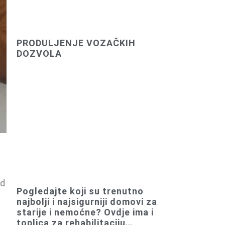
PRODULJENJE VOZAČKIH
DOZVOLA
od
Pogledajte koji su trenutno
najbolji i najsigurniji domovi za
starije i nemoćne? Ovdje ima i
toplica za rehabilitaciju…