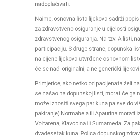
nadoplaćivati.
Naime, osnovna lista lijekova sadrži popi
za zdravstveno osiguranje u cijelosti osig
zdravstvenog osiguranja. Na tzv. A listi, na
participaciju. S druge strane, dopunska li
na cijene lijekova utvrđene osnovnom list
će se naći originalni, a ne generički lijekovi
Primjerice, ako netko od pacijenata želi nast
se našao na dopunskoj listi, morat će ga na
može iznositi svega par kuna pa sve do viš
pakiranje) Normabela ili Apaurina morati izd
Voltarena, Klavocina ili Sumameda. Za pa
dvadesetak kuna. Polica dopunskog zdrav