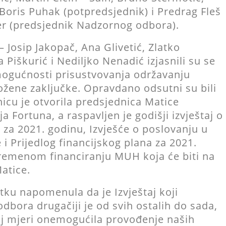
Boris Puhak (potpredsjednik) i Predrag Fleš
ner (predsjednik Nadzornog odbora).
– Josip Jakopač, Ana Glivetić, Zlatko
Piškurić i Nediljko Nenadić izjasnili su se
gućnosti prisustvovanja održavanju
dložene zaključke. Opravdano odsutni su bili
nicu je otvorila predsjednica Matice
 Fortuna, a raspavljen je godišji izvještaj o
 za 2021. godinu, Izvješće o poslovanju u
 i Prijedlog financijskog plana za 2021.
vremenom financiranju MUH koja će biti na
atice.
tku napomenula da je Izvještaj koji
dbora drugačiji je od svih ostalih do sada,
oj mjeri onemogućila provođenje naših