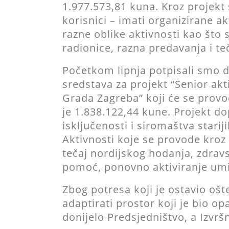
1.977.573,81 kuna. Kroz projekt
korisnici – imati organizirane ak
razne oblike aktivnosti kao što s
radionice, razna predavanja i teč
Početkom lipnja potpisali smo d
sredstava za projekt “Senior ak
Grada Zagreba” koji će se provo
je 1.838.122,44 kune. Projekt d
isključenosti i siromaštva starij
Aktivnosti koje se provode kroz
tečaj nordijskog hodanja, zdrav
pomoć, ponovno aktiviranje umir
Zbog potresa koji je ostavio oš
adaptirati prostor koji je bio o
donijelo Predsjedništvo, a Izvrš