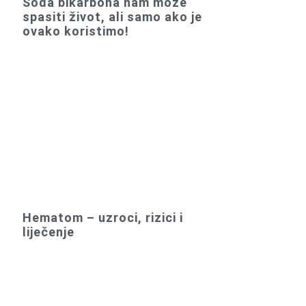
Soda bikarbona nam može
spasiti život, ali samo ako je
ovako koristimo!
Hematom – uzroci, rizici i
liječenje