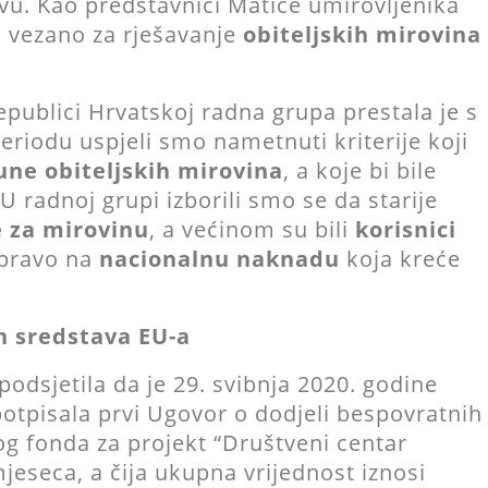
ivu. Kao predstavnici Matice umirovljenika
i vezano za rješavanje
obiteljskih mirovina
publici Hrvatskoj radna grupa prestala je s
iodu uspjeli smo nametnuti kriterije koji
une obiteljskih mirovina
, a koje bi bile
U radnoj grupi izborili smo se da starije
e za mirovinu
, a većinom su bili
korisnici
 pravo na
nacionalnu naknadu
koja kreće
h sredstava EU-a
podsjetila da je 29. svibnja 2020. godine
otpisala prvi Ugovor o dodjeli bespovratnih
og fonda za projekt “Društveni centar
mjeseca, a čija ukupna vrijednost iznosi