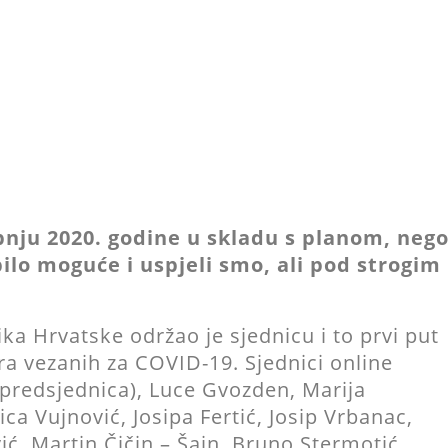
bnju 2020. godine u skladu s planom, neg
bilo moguće i uspjeli smo, ali pod strogim
ka Hrvatske održao je sjednicu i to prvi put
a vezanih za COVID-19. Sjednici online
(predsjednica), Luce Gvozden, Marija
ca Vujnović, Josipa Fertić, Josip Vrbanac,
ć, Martin Čičin – Šain, Bruno Stermotić,