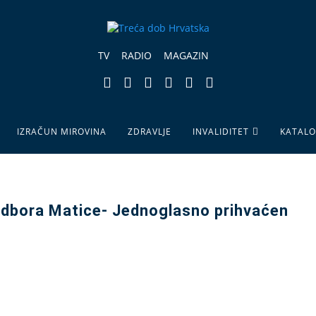
TV
RADIO
MAGAZIN
IZRAČUN MIROVINA
ZDRAVLJE
INVALIDITET
KATAL
 odbora Matice- Jednoglasno prihvaćen