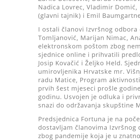
Nadica Lovrec, Vladimir Domić, 
(glavni tajnik) i Emil Baumgart
I ostali članovi Izvršnog odbora 
Tomljanović, Marijan Nimac, Ana 
elektronskom poštom zbog nemo
sjednice online i prihvatili pre
Josip Kovačić i Željko Held. Sjed
umirovljenika Hrvatske mr. Višnja
radu Matice, Program aktivnosti
prvih šest mjeseci prošle godine
godinu. Usvojen je odluka i pri
snazi do održavanja skupštine M
Predsjednica Fortuna je na poče
dostavljam članovima Izvršnog o
zbog pandemije koja je u znatn