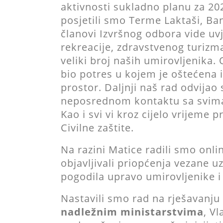
aktivnosti sukladno planu za 20
posjetili smo Terme Laktaši, Ban
članovi Izvršnog odbora vide uvj
rekreacije, zdravstvenog turizma
veliki broj naših umirovljenika
bio potres u kojem je oštećena i
prostor. Daljnji naš rad odvijao 
neposrednom kontaktu sa svima V
Kao i svi vi kroz cijelo vrijeme
Civilne zaštite.
Na razini Matice radili smo onl
objavljivali priopćenja vezane uz 
pogodila upravo umirovljenike i 
Nastavili smo rad na rješavanju
nadležnim ministarstvima
, V