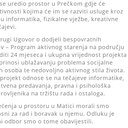
 se uredio prostor u Prečkom gdje će
tivnosti kojima će im se razviti usluge kroz
u informatika, fizikalne vježbe, kreativne
ajevi.
rugi Ugovor o dodjeli bespovratnih
tiv – Program aktivnog starenja na području
diti 24 mjeseca i ukupna vrijednost projekta
oprinosi ublažavanju problema socijalne
ih osoba te nedovoljno aktivnog stila života.
 projekt odnose se na tečajeve informatike,
stvena predavanja, pravna i psihološka
ovljenika na tržištu rada i ostaloga.
tećenja u prostoru u Matici morali smo
pasni za rad i boravak u njemu. Odluku je
ni odbor smo o tome obavijestili.