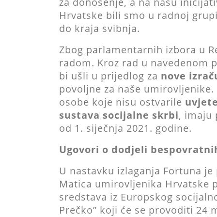
za donošenje, a na našu inicijat
Hrvatske bili smo u radnoj grup
do kraja svibnja.
Zbog parlamentarnih izbora u Re
radom. Kroz rad u navedenom per
bi ušli u prijedlog za
nove izrač
povoljne za naše umirovljenike. 
osobe koje nisu ostvarile
uvjet
sustava socijalne skrbi
, imaju
od 1. siječnja 2021. godine.
Ugovori o dodjeli bespovratni
U nastavku izlaganja Fortuna je 
Matica umirovljenika Hrvatske p
sredstava iz Europskog socijaln
Prečko” koji će se provoditi 24 