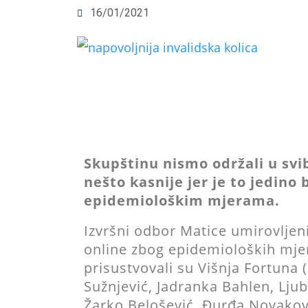
16/01/2021
Skupštinu nismo održali u svi
nešto kasnije jer je to jedino 
epidemiološkim mjerama.
Izvršni odbor Matice umirovljeni
online zbog epidemioloških mjer
prisustvovali su Višnja Fortuna 
Sužnjević, Jadranka Bahlen, Ljubi
Žarko Belošević, Đurđa Novakovi