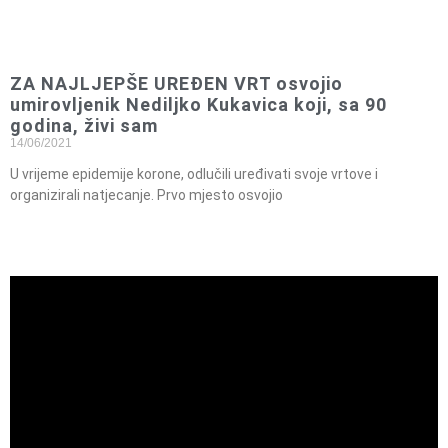
ZA NAJLJEPŠE UREĐEN VRT osvojio
umirovljenik Nediljko Kukavica koji, sa 90
godina, živi sam
14/06/2021
U vrijeme epidemije korone, odlučili uređivati svoje vrtove i
organizirali natjecanje. Prvo mjesto osvojio