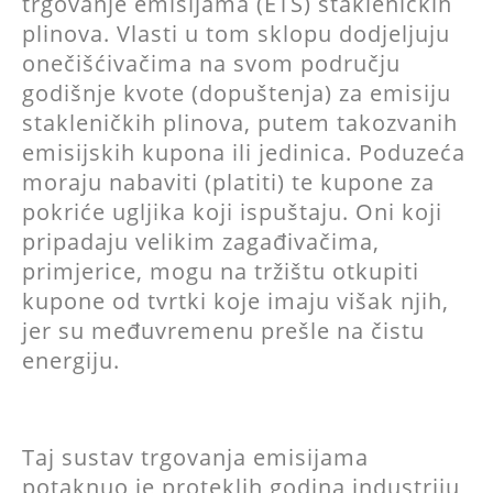
trgovanje emisijama (ETS) stakleničkih
plinova. Vlasti u tom sklopu dodjeljuju
onečišćivačima na svom području
godišnje kvote (dopuštenja) za emisiju
stakleničkih plinova, putem takozvanih
emisijskih kupona ili jedinica. Poduzeća
moraju nabaviti (platiti) te kupone za
pokriće ugljika koji ispuštaju. Oni koji
pripadaju velikim zagađivačima,
primjerice, mogu na tržištu otkupiti
kupone od tvrtki koje imaju višak njih,
jer su međuvremenu prešle na čistu
energiju.
Taj sustav trgovanja emisijama
potaknuo je proteklih godina industriju