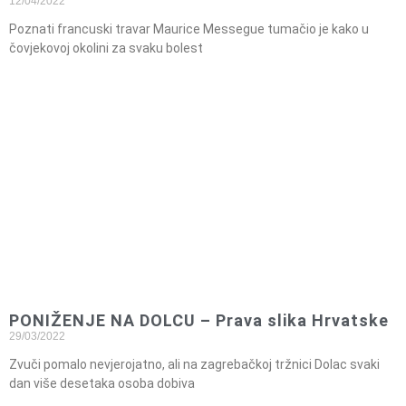
12/04/2022
Poznati francuski travar Maurice Messegue tumačio je kako u
čovjekovoj okolini za svaku bolest
PONIŽENJE NA DOLCU – Prava slika Hrvatske
29/03/2022
Zvuči pomalo nevjerojatno, ali na zagrebačkoj tržnici Dolac svaki
dan više desetaka osoba dobiva