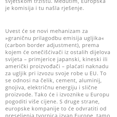
svjetskom tržištu. Međutim, Europska
je komisija i tu našla rješenje.
Uvest će se novi mehanizam za
»graničnu prilagodbu emisija ugljika«
(carbon border adjustment), prema
kojem će onečišćivači iz ostalih dijelova
svijeta – primjerice japanski, kineski ili
američki proizvođači – plaćati naknadu
za ugljik pri izvozu svoje robe u EU. To
se odnosi na čelik, cement, aluminij,
gnojiva, električnu energiju i slične
proizvode. Tako će i izvoznike u Europu
pogoditi više cijene. S druge strane,
europske kompanije to će odvratiti od
preseljenja tvornica izvan Europe, tamo