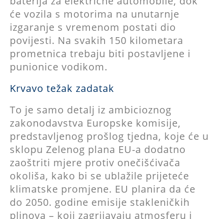
baterija za električne automobile, dok
će vozila s motorima na unutarnje
izgaranje s vremenom postati dio
povijesti. Na svakih 150 kilometara
prometnica trebaju biti postavljene i
punionice vodikom.
Krvavo težak zadatak
To je samo detalj iz ambicioznog
zakonodavstva Europske komisije,
predstavljenog prošlog tjedna, koje će u
sklopu Zelenog plana EU-a dodatno
zaoštriti mjere protiv onečišćivača
okoliša, kako bi se ublažile prijeteće
klimatske promjene. EU planira da će
do 2050. godine emisije stakleničkih
plinova – koji zagrijavaju atmosferu i