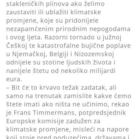
stakleničkih plinova ako želimo
zaustaviti ili ublažiti klimatske
promjene, koje su pridonijele
nezapamćenim prirodnim nepogodama
i ovog ljeta. Razorni tornado u južnoj
Češkoj te katastrofalne bujične poplave
u Njemačkoj, Belgiji i Nizozemskoj
odnijele su stotine ljudskih života i
nanijele štetu od nekoliko milijardi
eura.
– Bit će to krvavo težak zadatak, ali
samo na trenutak zamislite kakve ćemo
štete imati ako ništa ne učinimo, rekao
je Frans Timmermans, potpredsjednik
Europske komisije zadužen za
klimatske promjene, misleći na napore
koji stoje pred poduzećima, državama i