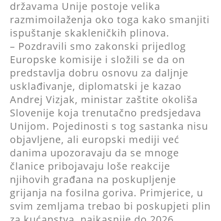
državama Unije postoje velika
razmimoilaženja oko toga kako smanjiti
ispuštanje skakleničkih plinova.
– Pozdravili smo zakonski prijedlog
Europske komisije i složili se da on
predstavlja dobru osnovu za daljnje
usklađivanje, diplomatski je kazao
Andrej Vizjak, ministar zaštite okoliša
Slovenije koja trenutačno predsjedava
Unijom. Pojedinosti s tog sastanka nisu
objavljene, ali europski mediji već
danima upozoravaju da se mnoge
članice pribojavaju loše reakcije
njihovih građana na poskupljenje
grijanja na fosilna goriva. Primjerice, u
svim zemljama trebao bi poskupjeti plin
za kućanstva, najkasnije do 2026.