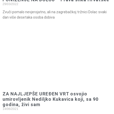
29/03/2022
Zvuči pomalo nevjerojatno, ali na zagrebačkoj tržnici Dolac svaki
dan više desetaka osoba dobiva
ZA NAJLJEPŠE UREĐEN VRT osvojio
umirovljenik Nediljko Kukavica koji, sa 90
godina, živi sam
14/06/2021