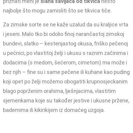
priznati meni je
slana savijača od tikvica
nešto
najbolje što mogu zamisliti što se tikvica tiče.
Za zimske sorte se ne kaže uzalud da su kraljice vrta
i jeseni. Malo tko bi odolio finoj narančastoj zimskoj
bundevi, slatko – kestenjastog okusa, friško pečenoj
u pećnici, po vlastitoj želji i ukusu s raznim začinima i
dodacima (s medom, šećerom, cimetom) ma može i
bez njih – fine su i same pečene ili kuhane kao puding
koji opet po želji možemo obogatiti krupnosjeckanim
blago poprženim orahima, lješnjacima, vlastitim
sjemenkama koje su također jestive i ukusne pržene,
bademima ili kikirikijem iz domaćeg uzgoja.