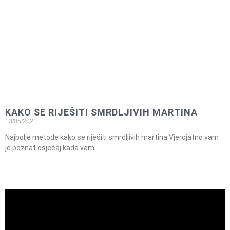
KAKO SE RIJEŠITI SMRDLJIVIH MARTINA
13/05/2021
Najbolje metode kako se riješiti smrdljivih martina Vjerojatno vam
je poznat osjećaj kada vam