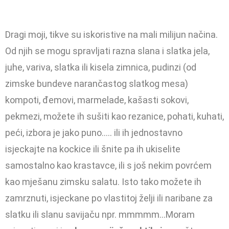
Dragi moji, tikve su iskoristive na mali milijun načina.
Od njih se mogu spravljati razna slana i slatka jela,
juhe, variva, slatka ili kisela zimnica, pudinzi (od
zimske bundeve narančastog slatkog mesa)
kompoti, đemovi, marmelade, kašasti sokovi,
pekmezi, možete ih sušiti kao rezanice, pohati, kuhati,
peći, izbora je jako puno….. ili ih jednostavno
isjeckajte na kockice ili šnite pa ih ukiselite
samostalno kao krastavce, ili s još nekim povrćem
kao mješanu zimsku salatu. Isto tako možete ih
zamrznuti, isjeckane po vlastitoj želji ili naribane za
slatku ili slanu savijaču npr. mmmmm…Moram