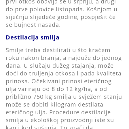
prvi otkos obavlja se u srpnju, a drugi
do prve polovice listopada. Košnjom u
siječnju slijedeće godine, pospješit će
se bujnost nasada.
Destilacija smilja
Smilje treba destilirati u što kraćem
roku nakon branja, a najduže do jednog
dana. U slučaju dužeg stajanja, može
doći do truljenja otkosa i pada kvaliteta
prinosa. Očekivani prinosi eteričnog
ulja variraju od 8 do 12 kg/ha, a od
približno 750 kg smilja u svježem stanju
može se dobiti kilogram destilata
eteričnog ulja. Procedure destilacije
smilja u ekološkoj proizvodnji iste su
kao i kod sušenja. To znači da