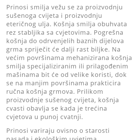
Prinosi smilja vežu se za proizvodnju
sušenoga cvijeta i proizvodnju
eteričnog ulja. Košnja smilja obuhvata
rez stabljika sa cvjetovima. Pogrešna
košnja do odrvenjelih baznih dijelova
grma spriječit će dalji rast biljke. Na
većim površinama mehanizirana košnja
smilja specijaliziranim ili prilagođenim
mašinama bit će od velike koristi, dok
se na manjim površinama prakticira
ručna košnja grmova. Prilikom
proizvodnje sušenog cvijeta, košnja
cvasti obavlja se kada je trećina
cvjetova u punoj cvatnji.
Prinosi variraju ovisno o starosti
nasada i ekološkim uvjetima