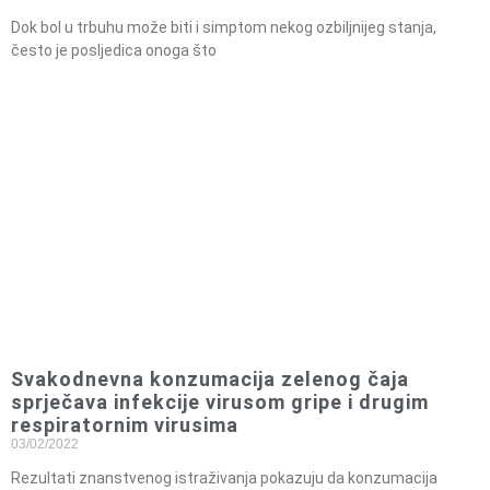
Dok bol u trbuhu može biti i simptom nekog ozbiljnijeg stanja,
često je posljedica onoga što
Svakodnevna konzumacija zelenog čaja
sprječava infekcije virusom gripe i drugim
respiratornim virusima
03/02/2022
Rezultati znanstvenog istraživanja pokazuju da konzumacija