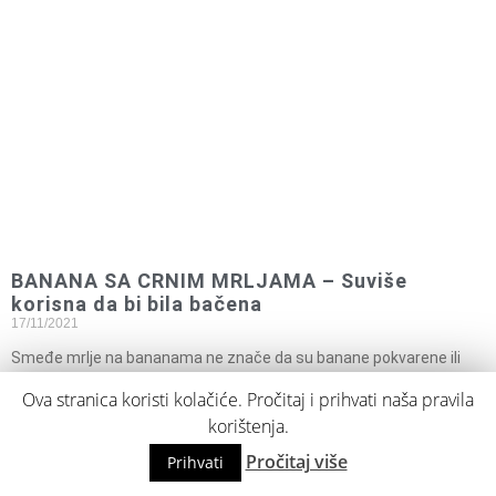
BANANA SA CRNIM MRLJAMA – Suviše
korisna da bi bila bačena
17/11/2021
Smeđe mrlje na bananama ne znače da su banane pokvarene ili
loše, nego takve
Ova stranica koristi kolačiće. Pročitaj i prihvati naša pravila
korištenja.
Pročitaj više
Prihvati