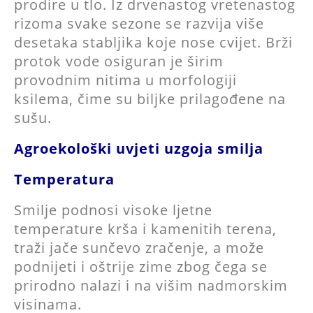
prodire u tlo. Iz drvenastog vretenastog
rizoma svake sezone se razvija više
desetaka stabljika koje nose cvijet. Brži
protok vode osiguran je širim
provodnim nitima u morfologiji
ksilema, čime su biljke prilagođene na
sušu.
Agroekološki uvjeti uzgoja smilja
Temperatura
Smilje podnosi visoke ljetne
temperature krša i kamenitih terena,
traži jače sunčevo zračenje, a može
podnijeti i oštrije zime zbog čega se
prirodno nalazi i na višim nadmorskim
visinama.