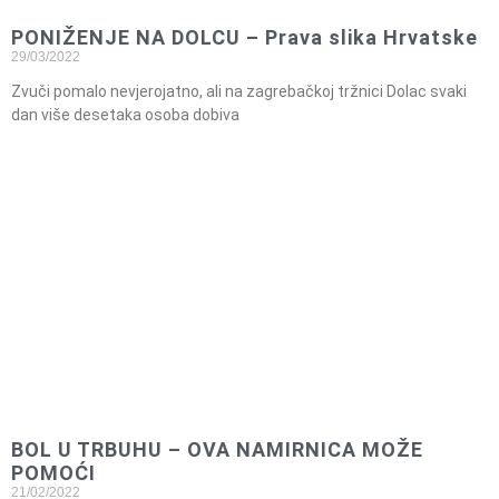
PONIŽENJE NA DOLCU – Prava slika Hrvatske
29/03/2022
Zvuči pomalo nevjerojatno, ali na zagrebačkoj tržnici Dolac svaki
dan više desetaka osoba dobiva
BOL U TRBUHU – OVA NAMIRNICA MOŽE
POMOĆI
21/02/2022