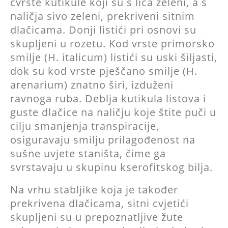
čvrste kutikule koji su s lica zeleni, a s
naličja sivo zeleni, prekriveni sitnim
dlačicama. Donji listići pri osnovi su
skupljeni u rozetu. Kod vrste primorsko
smilje (H. italicum) listići su uski šiljasti,
dok su kod vrste pješčano smilje (H.
arenarium) znatno širi, izduženi
ravnoga ruba. Deblja kutikula listova i
guste dlačice na naličju koje štite puči u
cilju smanjenja transpiracije,
osiguravaju smilju prilagođenost na
sušne uvjete staništa, čime ga
svrstavaju u skupinu kserofitskog bilja.
Na vrhu stabljike koja je također
prekrivena dlačicama, sitni cvjetići
skupljeni su u prepoznatljive žute