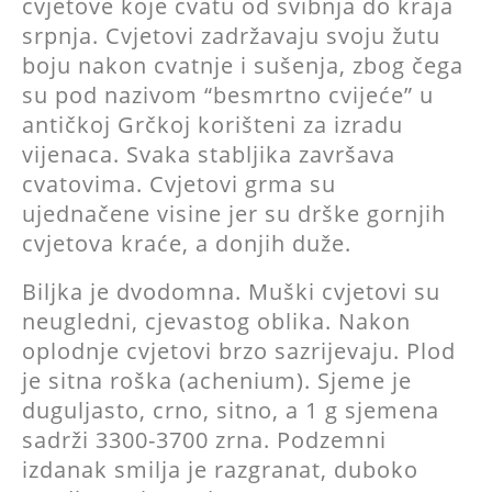
cvjetove koje cvatu od svibnja do kraja
srpnja. Cvjetovi zadržavaju svoju žutu
boju nakon cvatnje i sušenja, zbog čega
su pod nazivom “besmrtno cvijeće” u
antičkoj Grčkoj korišteni za izradu
vijenaca. Svaka stabljika završava
cvatovima. Cvjetovi grma su
ujednačene visine jer su drške gornjih
cvjetova kraće, a donjih duže.
Biljka je dvodomna. Muški cvjetovi su
neugledni, cjevastog oblika. Nakon
oplodnje cvjetovi brzo sazrijevaju. Plod
je sitna roška (achenium). Sjeme je
duguljasto, crno, sitno, a 1 g sjemena
sadrži 3300-3700 zrna. Podzemni
izdanak smilja je razgranat, duboko