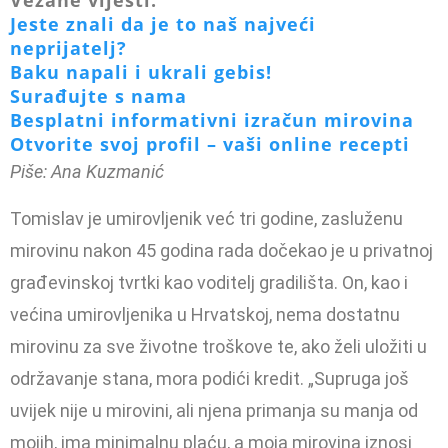
Vezane vijesti:
Jeste znali da je to naš najveći
neprijatelj?
Baku napali i ukrali gebis!
Surađujte s nama
Besplatni informativni izračun mirovina
Otvorite svoj profil – vaši online recepti
Piše: Ana Kuzmanić
Tomislav je umirovljenik već tri godine, zasluženu
mirovinu na­kon 45 godina rada dočekao je u privatnoj
građevinskoj tvrtki kao voditelj gradilišta. On, kao i
većina umirovljenika u Hrvat­skoj, nema dostatnu
mirovinu za sve životne troškove te, ako želi uložiti u
održavanje stana, mora podići kredit. „Supruga još
uvijek nije u mirovini, ali njena primanja su manja od
mojih, ima minimal­nu plaću, a moja mirovina iznosi