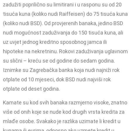
zadužiti poprilično su limitirani i u rasponu su od 20
tisuća kuna (koliko nudi Raiffeisen) do 75 tisuća kuna
(koliko nudi BSD). Od provjerenih banaka, jedino BSD
nudi mogućnost zaduživanja do 150 tisuća kuna, ali
uz uvjet jednog kreditno sposobnog jamca ili
hipoteke na nekretninu. Rokovi zaduživanja uglavnom
su slični – kreću se od godine do sedam godi­na.
Iznimke su Zagrebačka banka koja nudi najniži rok
otplate od 10 mjeseci, dok BSD nudi najviši rok
otplate od deset godina.
Kamate su kod svih banaka razmjerno visoke, znatno
više od onih koje se nude kod drugih vrsta kredita za
mlađe osobe. Svaka­ko je razlika uzimate li kredit u
kunama ili eurima, odnosno ako uzmete kredit u