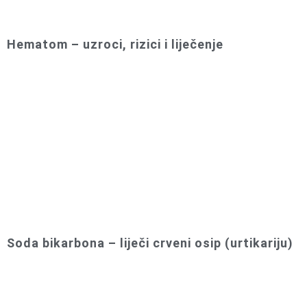
Hematom – uzroci, rizici i liječenje
Soda bikarbona – liječi crveni osip (urtikariju)