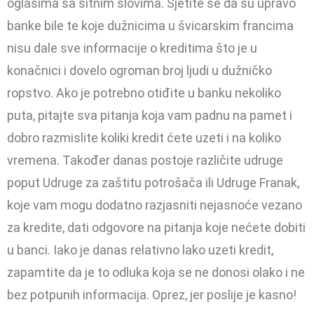
oglasima sa sitnim slovima. Sjetite se da su upravo
banke bile te koje dužnicima u švicarskim francima
nisu dale sve informacije o kreditima što je u
konačnici i dovelo ogroman broj ljudi u dužničko
ropstvo. Ako je potrebno oti­đite u banku nekoliko
puta, pitajte sva pitanja koja vam padnu na pamet i
dobro razmislite koliki kredit ćete uzeti i na koliko
vremena. Također danas postoje različite udruge
poput Udruge za zaštitu po­trošača ili Udruge Franak,
koje vam mogu dodatno razjasniti nejasnoće vezano
za kredite, dati odgovore na pitanja koje nećete dobi­ti
u banci. Iako je danas relativno lako uzeti kredit,
zapamtite da je to odluka koja se ne donosi olako i ne
bez potpunih informacija. Oprez, jer poslije je kasno!