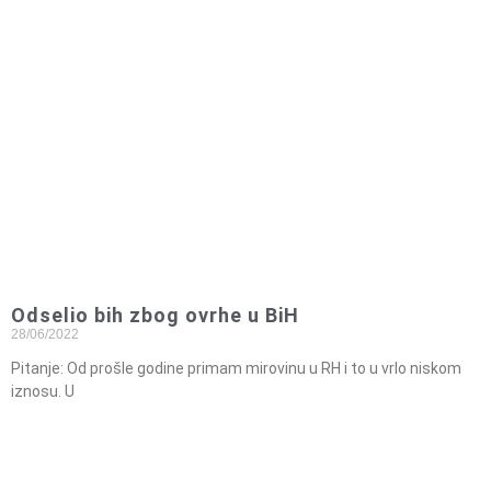
Odselio bih zbog ovrhe u BiH
28/06/2022
Pitanje: Od prošle godine primam mirovinu u RH i to u vrlo niskom
iznosu. U