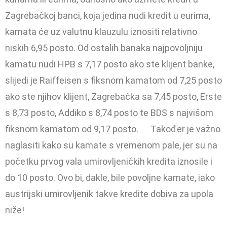
Zagrebačkoj banci, koja jedina nudi kredit u eurima,
kamata će uz valutnu klauzulu iznositi relativno
niskih 6,95 posto. Od ostalih banaka najpovoljniju
kamatu nudi HPB s 7,17 posto ako ste klijent banke,
slijedi je Raiffeisen s fiksnom kamatom od 7,25 posto
ako ste njihov klijent, Zagrebačka sa 7,45 posto, Erste
s 8,73 posto, Addiko s 8,74 posto te BDS s najvišom
fiksnom kamatom od 9,17 posto. Također je važno
naglasiti kako su kamate s vremenom pale, jer su na
početku prvog vala umirovljeničkih kredita iznosile i
do 10 posto. Ovo bi, dakle, bile povoljne kamate, iako
austrijski umi­rovljenik takve kredite dobiva za upola
niže!