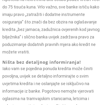
do 75 tisuća kuna. Vrlo važno, sve banke ističu kako
imaju pravo „zatražiti i dodatne instrumente
osiguranja“ što znači da bez obzira na oglašavanje
kredita „bez jamaca, zadužnica ovjerenih kod javnog
bilježnika“ i slično banka uvijek zadržava pravo za
poduzimanje do­datnih pravnih mjera ako kredit ne
možete vratiti.
Ništa bez detaljnog informiranja!
Iako vam se pojedina ponuda kredita može činiti
povoljna, uvijek se detaljno informirajte o svim
uvjetima kredita i ne oslanjajte se is­ključivo na
informacije iz banke. Pogotovo nemojte vjerovati
oglasi­ma na tramvajskim stanicama, letcima i