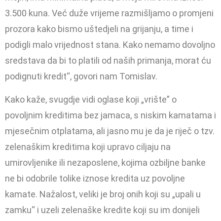
3.500 kuna. Već duže vrijeme raz­mišljamo o promjeni
prozora kako bismo uštedjeli na grijanju, a ti­me i
podigli malo vrijednost stana. Kako nemamo dovoljno
sredsta­va da bi to platili od naših primanja, morat ću
podignuti kredit“, go­vori nam Tomislav.
Kako kaže, svugdje vidi oglase koji „vrište” o
povoljnim kreditima bez jamaca, s niskim kamatama i
mjesečnim otplatama, ali jasno mu je da je riječ o tzv.
zelenaškim kreditima koji upravo ciljaju na
umirovljenike ili nezaposlene, kojima ozbiljne banke
ne bi odobrile tolike iznose kredita uz povoljne
kamate. Nažalost, veliki je broj onih koji su „upali u
zamku“ i uzeli zelenaške kredite koji su im do­nijeli