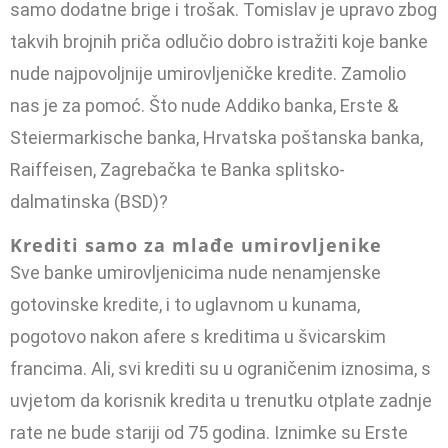
samo dodatne brige i trošak. Tomislav je upravo zbog
takvih brojnih priča odlučio dobro istražiti koje banke
nude najpovoljnije umirovljeničke kredite. Zamolio
nas je za pomoć. Što nude Addiko banka, Erste &
Steiermarkische banka, Hrvatska poštanska banka,
Raiffeisen, Zagrebačka te Banka splitsko-
dalmatinska (BSD)?
Krediti samo za mlađe umirovljenike
Sve banke umirovljenicima nude nenamjenske
gotovinske kredi­te, i to uglavnom u kunama,
pogotovo nakon afere s kreditima u švi­carskim
francima. Ali, svi krediti su u ograničenim iznosima, s
uvje­tom da korisnik kredita u trenutku otplate zadnje
rate ne bude sta­riji od 75 godina. Iznimke su Erste