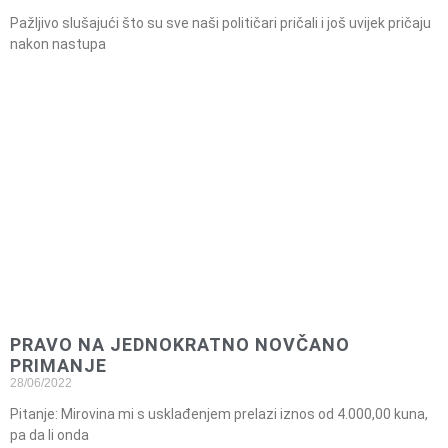
Pažljivo slušajući što su sve naši političari pričali i još uvijek pričaju
nakon nastupa
PRAVO NA JEDNOKRATNO NOVČANO
PRIMANJE
28/06/2022
Pitanje: Mirovina mi s usklađenjem prelazi iznos od 4.000,00 kuna,
pa da li onda