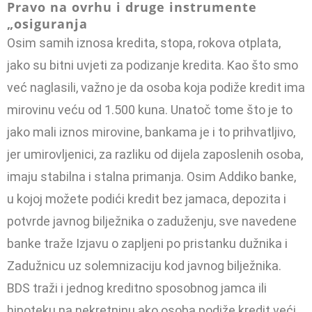
Pravo na ovrhu i dru
g
e instrumente
„osiguranja
Osim samih iznosa kredita, stopa, rokova otplata,
jako su bitni uv­jeti za podizanje kredita. Kao što smo
već naglasili, važno je da oso­ba koja podiže kredit ima
mirovinu veću od 1.500 kuna. Unatoč tome što je to
jako mali iznos mirovine, bankama je i to prihvatljivo,
jer um­irovljenici, za razliku od dijela zaposlenih osoba,
imaju stabilna i stal­na primanja. Osim Addiko banke,
u kojoj možete podići kredit bez ja­maca, depozita i
potvrde javnog bilježnika o zaduženju, sve navede­ne
banke traže Izjavu o zapljeni po pristanku dužnika i
Zadužnicu uz solemnizaciju kod javnog bilježnika.
BDS traži i jednog kreditno spo­sobnog jamca ili
hipoteku na nekretninu ako osoba podiže kredit ve­ći