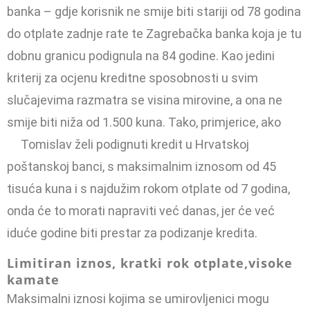
banka – gdje korisnik ne smije bi­ti stariji od 78 godina
do otplate zadnje rate te Zagrebačka banka koja je tu
dobnu granicu podignula na 84 godine. Kao jedini
kriterij za ocjenu kreditne sposobnosti u svim
slučajevima razmatra se vis­ina mirovine, a ona ne
smije biti niža od 1.500 kuna. Tako, primje­rice, ako
Tomislav želi podignuti kredit u Hrvatskoj
poštanskoj ban­ci, s maksimalnim iznosom od 45
tisuća kuna i s najdužim rokom ot­plate od 7 godina,
onda će to morati napraviti već danas, jer će već
iduće godine biti prestar za podizanje kredita.
Limitiran iznos, kratki rok otplate,visoke
kamate
Maksimalni iznosi kojima se umirovljenici mogu