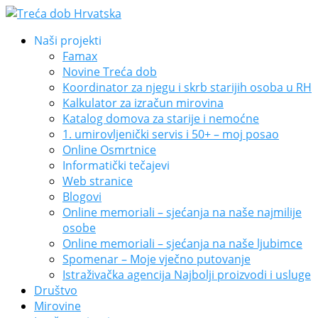
Naši projekti
Famax
Novine Treća dob
Koordinator za njegu i skrb starijih osoba u RH
Kalkulator za izračun mirovina
Katalog domova za starije i nemoćne
1. umirovljenički servis i 50+ – moj posao
Online Osmrtnice
Informatički tečajevi
Web stranice
Blogovi
Online memoriali – sjećanja na naše najmilije
osobe
Online memoriali – sjećanja na naše ljubimce
Spomenar – Moje vječno putovanje
Istraživačka agencija Najbolji proizvodi i usluge
Društvo
Mirovine