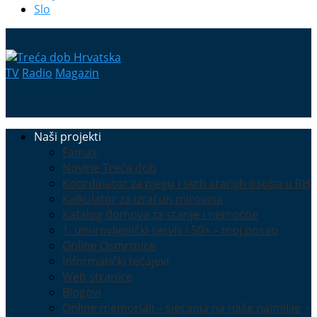
Slo
TV
Radio
Magazin
Naši projekti
Famax
Novine Treća dob
Koordinator za njegu i skrb starijih osoba u RH
Kalkulator za izračun mirovina
Katalog domova za starije i nemoćne
1. umirovljenički servis i 50+ – moj posao
Online Osmrtnice
Informatički tečajevi
Web stranice
Blogovi
Online memoriali – sjećanja na naše najmilije