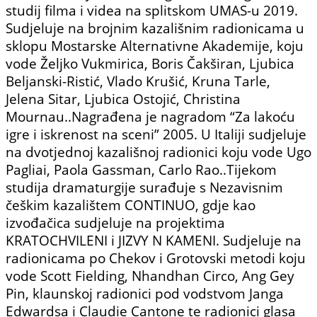
studij filma i videa na splitskom UMAS-u 2019.
Sudjeluje na brojnim kazališnim radionicama u
sklopu Mostarske Alternativne Akademije, koju
vode Željko Vukmirica, Boris Čakširan, Ljubica
Beljanski-Ristić, Vlado Krušić, Kruna Tarle,
Jelena Sitar, Ljubica Ostojić, Christina
Mournau..Nagrađena je nagradom “Za lakoću
igre i iskrenost na sceni” 2005. U Italiji sudjeluje
na dvotjednoj kazališnoj radionici koju vode Ugo
Pagliai, Paola Gassman, Carlo Rao..Tijekom
studija dramaturgije surađuje s Nezavisnim
češkim kazalištem CONTINUO, gdje kao
izvođačica sudjeluje na projektima
KRATOCHVILENI i JIZVY N KAMENI. Sudjeluje na
radionicama po Chekov i Grotovski metodi koju
vode Scott Fielding, Nhandhan Circo, Ang Gey
Pin, klaunskoj radionici pod vodstvom Janga
Edwardsa i Claudie Cantone te radionici glasa