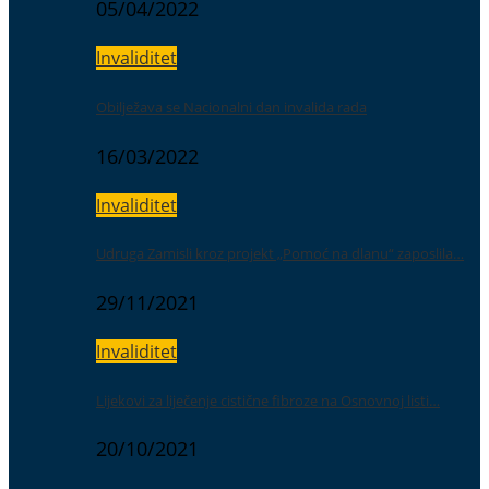
05/04/2022
Invaliditet
Obilježava se Nacionalni dan invalida rada
16/03/2022
Invaliditet
Udruga Zamisli kroz projekt „Pomoć na dlanu“ zaposlila…
29/11/2021
Invaliditet
Lijekovi za liječenje cistične fibroze na Osnovnoj listi…
20/10/2021