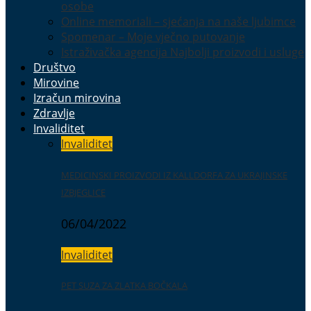
osobe
Online memoriali – sjećanja na naše ljubimce
Spomenar – Moje vječno putovanje
Istraživačka agencija Najbolji proizvodi i usluge
Društvo
Mirovine
Izračun mirovina
Zdravlje
Invaliditet
Invaliditet
MEDICINSKI PROIZVODI IZ KALLDORFA ZA UKRAJINSKE
IZBJEGLICE
06/04/2022
Invaliditet
PET SUZA ZA ZLATKA BOČKALA