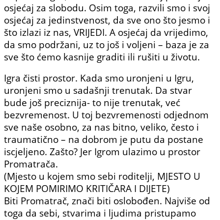
osjećaj za slobodu. Osim toga, razvili smo i svoj
osjećaj za jedinstvenost, da sve ono što jesmo i
što izlazi iz nas, VRIJEDI. A osjećaj da vrijedimo,
da smo podržani, uz to još i voljeni – baza je za
sve što ćemo kasnije graditi ili rušiti u životu.
Igra čisti prostor. Kada smo uronjeni u Igru,
uronjeni smo u sadašnji trenutak. Da stvar
bude još preciznija- to nije trenutak, već
bezvremenost. U toj bezvremenosti odjednom
sve naše osobno, za nas bitno, veliko, često i
traumatično – na dobrom je putu da postane
iscjeljeno. Zašto? Jer Igrom ulazimo u prostor
Promatrača.
(Mjesto u kojem smo sebi roditelji, MJESTO U
KOJEM POMIRIMO KRITIČARA I DIJETE)
Biti Promatrač, znači biti oslobođen. Najviše od
toga da sebi, stvarima i ljudima pristupamo