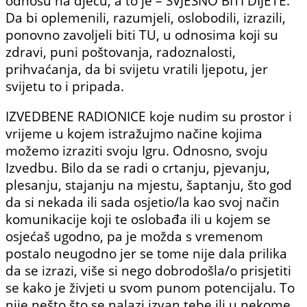
odnosu na djecu, a to je – SVJESNO BITI DIJETE.
Da bi oplemenili, razumjeli, oslobodili, izrazili,
ponovno zavoljeli biti TU, u odnosima koji su
zdravi, puni poštovanja, radoznalosti,
prihvaćanja, da bi svijetu vratili ljepotu, jer
svijetu to i pripada.
IZVEDBENE RADIONICE koje nudim su prostor i
vrijeme u kojem istražujmo načine kojima
možemo izraziti svoju Igru. Odnosno, svoju
Izvedbu. Bilo da se radi o crtanju, pjevanju,
plesanju, stajanju na mjestu, šaptanju, što god
da si nekada ili sada osjetio/la kao svoj način
komunikacije koji te oslobađa ili u kojem se
osjećaš ugodno, pa je možda s vremenom
postalo neugodno jer se tome nije dala prilika
da se izrazi, više si nego dobrodošla/o prisjetiti
se kako je živjeti u svom punom potencijalu. To
nije nešto što se nalazi izvan tebe ili u nekome