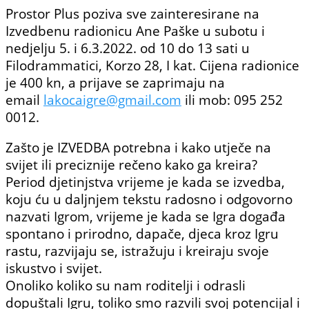
Prostor Plus poziva sve zainteresirane na
Izvedbenu radionicu Ane Paške u subotu i
nedjelju 5. i 6.3.2022. od 10 do 13 sati u
Filodrammatici, Korzo 28, I kat. Cijena radionice
je 400 kn, a prijave se zaprimaju na
email
lakocaigre@gmail.com
ili mob: 095 252
0012.
Zašto je IZVEDBA potrebna i kako utječe na
svijet ili preciznije rečeno kako ga kreira?
Period djetinjstva vrijeme je kada se izvedba,
koju ću u daljnjem tekstu radosno i odgovorno
nazvati Igrom, vrijeme je kada se Igra događa
spontano i prirodno, dapače, djeca kroz Igru
rastu, razvijaju se, istražuju i kreiraju svoje
iskustvo i svijet.
Onoliko koliko su nam roditelji i odrasli
dopuštali Igru, toliko smo razvili svoj potencijal i