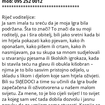
mob: 095 252 0012
*********************************
Riječ voditeljice:
Ja sam imala tu sreću da je moja Igra bila
podržana. Šta to znači? To znači da su moji
roditelji, pa i šira obitelj, bili jako sretni kada bi
im htjela pokazati kako pjevam, kako ih
oponašam, kako pišem ili crtam, kako ih
nasmijavam, pa su skupa sa mnom sudjelovali
u stvaranju pjesama ili školskih igrokaza, kada
bi stavila teću na glavu ili obukla kišobran –
njima je to bilo sasvim pristojno odijelo, u
skladu s likom i djelom koje sam htjela oživjeti.
Bili su SVJEDOCI a time su učinili da Igra bude
zapečačena ili oživotvorena u našem malom
svijetu. Za mene, to je bio cijeli svijet! I to svijet
za kojeg sam već tada dobila dozvolu i jasnu
poruku da ga umijem sama stvarati. Kasnije se