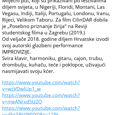
Mliječni put, koji su prikazivani po festivalima
diljem svijeta, u Nigeriji, Floridi, Montani, Las
Vegasu, Indiji, Italiji, Portugalu, Londonu, Iranu,
Rijeci, Velikom Taboru. Za film CilinDAR dobila
je „Posebno priznanje žirija“ na Reviji
studentskog filma u Zagrebu (2019.)
Od veljače 2018. godine diljem Hrvatske izvodi
svoj autorski glazbeni performance
IMPROVIZIJE.
Svira klavir, harmoniku, gitaru, cajon, trubu,
drombulju, kuhaču, teće i poklopce, uživajući
nasmijavati svoju kćer.
https://www.youtube.com/watch?
v=wcVDwlUp1_w
https://www.youtube.com/watch?
v=meANrxdSU2Q
https://www.youtube.com/watch?
v=dbs5BrVWVY0&t=129s