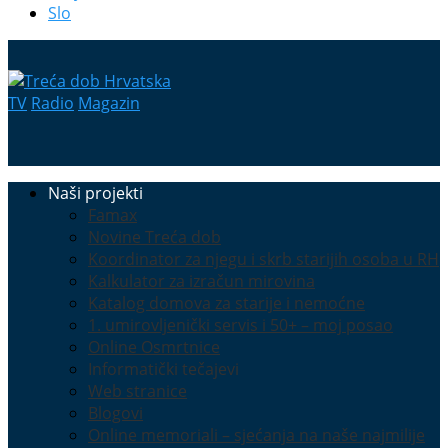
Slo
TV
Radio
Magazin
Naši projekti
Famax
Novine Treća dob
Koordinator za njegu i skrb starijih osoba u RH
Kalkulator za izračun mirovina
Katalog domova za starije i nemoćne
1. umirovljenički servis i 50+ – moj posao
Online Osmrtnice
Informatički tečajevi
Web stranice
Blogovi
Online memoriali – sjećanja na naše najmilije