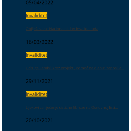
05/04/2022
Invaliditet
Obilježava se Nacionalni dan invalida rada
16/03/2022
Invaliditet
Udruga Zamisli kroz projekt „Pomoć na dlanu“ zaposlila…
29/11/2021
Invaliditet
Lijekovi za liječenje cistične fibroze na Osnovnoj listi…
20/10/2021