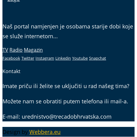
Naš portal namjenjen je osobama starije dobi koje
se služe internetom...
TV
Radio
Magazin
Facebook
Twitter
Instagram
Linkedin
Youtube
Snapchat
Kontakt
Imate priču ili želite se uključiti u rad našeg tima?
Možete nam se obratiti putem telefona ili mail-a.
E-mail: urednistvo@trecadobhrvatska.com
Design by
Webbera.eu