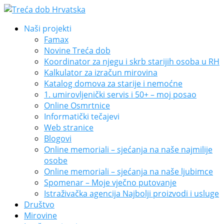
Naši projekti
Famax
Novine Treća dob
Koordinator za njegu i skrb starijih osoba u RH
Kalkulator za izračun mirovina
Katalog domova za starije i nemoćne
1. umirovljenički servis i 50+ – moj posao
Online Osmrtnice
Informatički tečajevi
Web stranice
Blogovi
Online memoriali – sjećanja na naše najmilije
osobe
Online memoriali – sjećanja na naše ljubimce
Spomenar – Moje vječno putovanje
Istraživačka agencija Najbolji proizvodi i usluge
Društvo
Mirovine