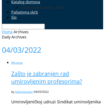
Katalog domova
Domovi za starije – vijesti
Palijativna skrb
Slo
Home
Archives
Daily Archives
04/03/2022
Mirovine
Zašto je zabranjen rad
umirovljenim profesorima?
by
Administrator
04/03/2022
Umirovljeničkoj udruzi Sindikat umirovljenika