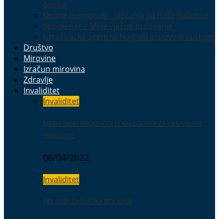
osobe
Online memoriali – sjećanja na naše ljubimce
Spomenar – Moje vječno putovanje
Istraživačka agencija Najbolji proizvodi i usluge
Društvo
Mirovine
Izračun mirovina
Zdravlje
Invaliditet
Invaliditet
MEDICINSKI PROIZVODI IZ KALLDORFA ZA UKRAJINSKE
IZBJEGLICE
06/04/2022
Invaliditet
PET SUZA ZA ZLATKA BOČKALA