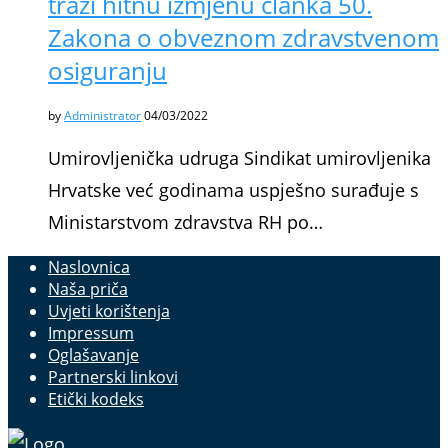
traži hitnu izmjenu članka 50.
Zakona o obveznom zdravstvenom
osiguranju
by
Administrator
04/03/2022
Umirovljenička udruga Sindikat umirovljenika
Hrvatske već godinama uspješno surađuje s
Ministarstvom zdravstva RH po…
Naslovnica
Naša priča
Uvjeti korištenja
Impressum
Oglašavanje
Partnerski linkovi
Etički kodeks