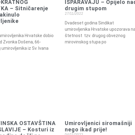
OKRATNOG
ISPARAVAJU – Opijelo na
A – Sitničarenje
drugim stupom
akinulo
27/11/2022
ljenike
Dvadeset godina Sindikat
2
umirovljenika Hrvatske upozorava n
umirovljenika Hrvatske dobio
štetnost tzv. drugog obveznog
od Zvonka Došena, 66-
mirovinskog stupa po
 umirovljenika iz Sv. Ivana
INSKA OSTAVŠTINA
Umirovljenici siromašniji
AVIJE – Kosturi iz
nego ikad prije!
04/11/2022