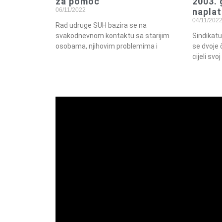
za pomoć
2003. 
06/11/2022
naplat
04/11/202
Rad udruge SUH bazira se na
svakodnevnom kontaktu sa starijim
Sindikatu
osobama, njihovim problemima i
se dvoje 
cijeli svoj