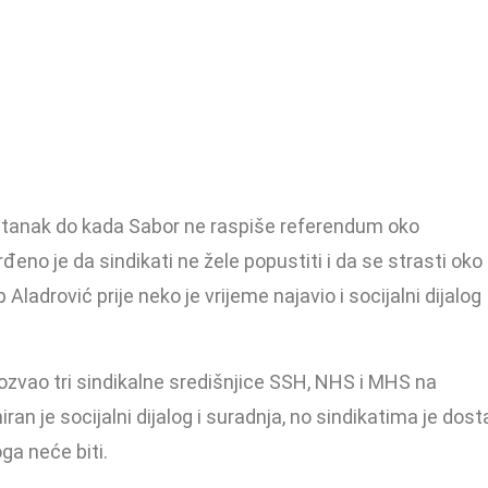
sastanak do kada Sabor ne raspiše referendum oko
no je da sindikati ne žele popustiti i da se strasti oko
p Aladrović prije neko je vrijeme najavio i socijalni dijalog
 pozvao tri sindikalne središnjice SSH, NHS i MHS na
iran je socijalni dijalog i suradnja, no sindikatima je dost
ga neće biti.