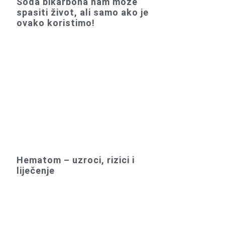
Soda bikarbona nam može
spasiti život, ali samo ako je
ovako koristimo!
Hematom – uzroci, rizici i
liječenje