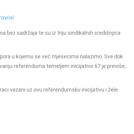
rovini
a bez sadržaja te su iz triju sindikalnih središnjica
 spora u kojemu se već mjesecima nalazimo. Sve dok
vanju referenduma temeljem inicijative 67 je previše,
aci vezani uz ovu referendumsku inicijativu i žele