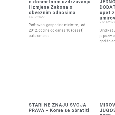
o dosmrtnom uzdržavanju
JEDN
i izmjene Zakona o
DODATK
obveznim odnosima
opet z
14/12/2022
umirov
27/11/202
Poštovani gospodine ministre, od
2012. godine do danas 10 (deset)
Sindikat 
puta smo se
je poziv 
godišnjeg
STARI NE ZNAJU SVOJA
MIROV
PRAVA – Kome se obratiti
JUGOSL