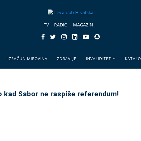
TV
RADIO
MAGAZIN
IZRAČUN MIROVINA
ZDRAVLJE
INVALIDITET
KATAL
do kad Sabor ne raspiše referendum!