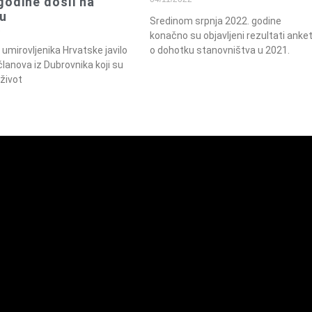
godine došli na
u
Sredinom srpnja 2022. godine
2
konačno su objavljeni rezultati anke
 umirovljenika Hrvatske javilo
o dohotku stanovništva u 2021.
članova iz Dubrovnika koji su
 život