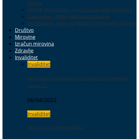
osobe
Online memoriali – sjećanja na naše ljubimce
Spomenar – Moje vječno putovanje
Istraživačka agencija Najbolji proizvodi i usluge
Društvo
Mirovine
Izračun mirovina
Zdravlje
Invaliditet
Invaliditet
MEDICINSKI PROIZVODI IZ KALLDORFA ZA UKRAJINSKE
IZBJEGLICE
06/04/2022
Invaliditet
PET SUZA ZA ZLATKA BOČKALA