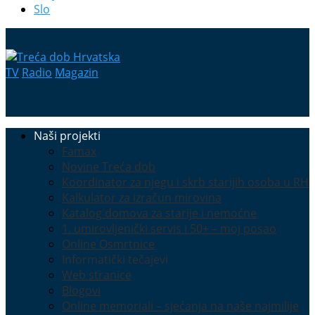
Slo
TV
Radio
Magazin
Naši projekti
Famax
Novine Treća dob
Koordinator za njegu i skrb starijih osoba u RH
Kalkulator za izračun mirovina
Katalog domova za starije i nemoćne
1. umirovljenički servis i 50+ – moj posao
Online Osmrtnice
Informatički tečajevi
Web stranice
Blogovi
Online memoriali – sjećanja na naše najmilije