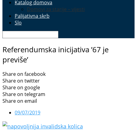
Katalog domova
Domovi za starije – vijesti
Palijativna skrb
Slo
Referendumska inicijativa ’67 je
previše’
Share on facebook
Share on twitter
Share on google
Share on telegram
Share on email
09/07/2019