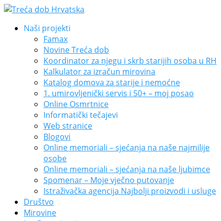
Naši projekti
Famax
Novine Treća dob
Koordinator za njegu i skrb starijih osoba u RH
Kalkulator za izračun mirovina
Katalog domova za starije i nemoćne
1. umirovljenički servis i 50+ – moj posao
Online Osmrtnice
Informatički tečajevi
Web stranice
Blogovi
Online memoriali – sjećanja na naše najmilije
osobe
Online memoriali – sjećanja na naše ljubimce
Spomenar – Moje vječno putovanje
Istraživačka agencija Najbolji proizvodi i usluge
Društvo
Mirovine