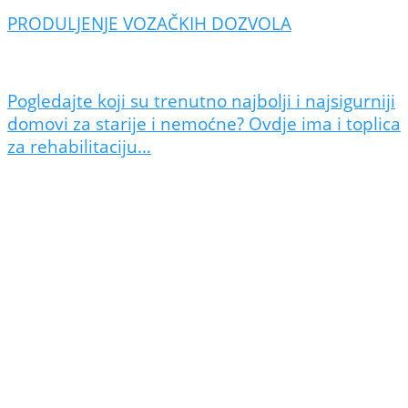
PRODULJENJE VOZAČKIH DOZVOLA
Pogledajte koji su trenutno najbolji i najsigurniji
domovi za starije i nemoćne? Ovdje ima i toplica
za rehabilitaciju…