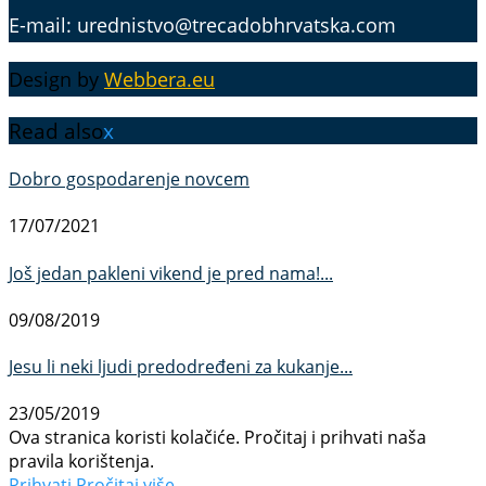
E-mail: urednistvo@trecadobhrvatska.com
Design by
Webbera.eu
Read also
x
Dobro gospodarenje novcem
17/07/2021
Još jedan pakleni vikend je pred nama!...
09/08/2019
Jesu li neki ljudi predodređeni za kukanje...
23/05/2019
Ova stranica koristi kolačiće. Pročitaj i prihvati naša
pravila korištenja.
Prihvati
Pročitaj više