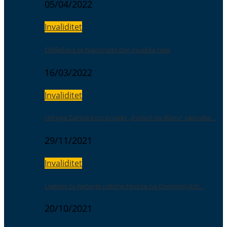
05/04/2022
Invaliditet
Obilježava se Nacionalni dan invalida rada
16/03/2022
Invaliditet
Udruga Zamisli kroz projekt „Pomoć na dlanu“ zaposlila…
29/11/2021
Invaliditet
Lijekovi za liječenje cistične fibroze na Osnovnoj listi…
20/10/2021