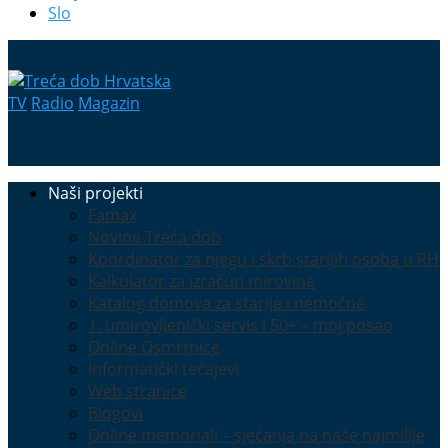
Slo
TV
Radio
Magazin
Naši projekti
Famax
Novine Treća dob
Koordinator za njegu i skrb starijih osoba u RH
Kalkulator za izračun mirovina
Katalog domova za starije i nemoćne
1. umirovljenički servis i 50+ – moj posao
Online Osmrtnice
Informatički tečajevi
Web stranice
Blogovi
Online memoriali – sjećanja na naše najmilije