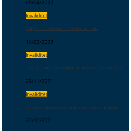
05/04/2022
Invaliditet
Obilježava se Nacionalni dan invalida rada
16/03/2022
Invaliditet
Udruga Zamisli kroz projekt „Pomoć na dlanu“ zaposlila…
29/11/2021
Invaliditet
Lijekovi za liječenje cistične fibroze na Osnovnoj listi…
20/10/2021