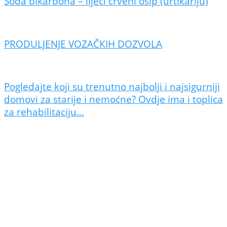
Soda bikarbona – liječi crveni osip (urtikariju)
PRODULJENJE VOZAČKIH DOZVOLA
Pogledajte koji su trenutno najbolji i najsigurniji
domovi za starije i nemoćne? Ovdje ima i toplica
za rehabilitaciju…