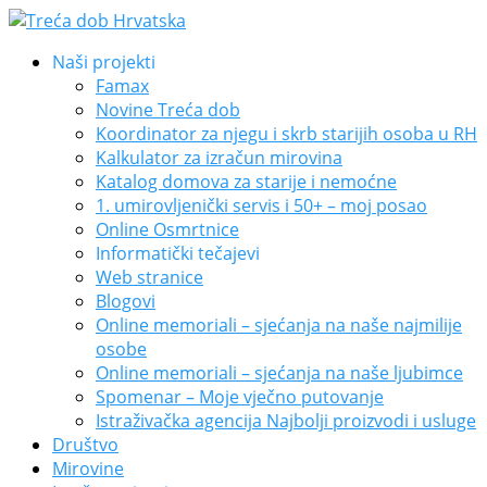
Naši projekti
Famax
Novine Treća dob
Koordinator za njegu i skrb starijih osoba u RH
Kalkulator za izračun mirovina
Katalog domova za starije i nemoćne
1. umirovljenički servis i 50+ – moj posao
Online Osmrtnice
Informatički tečajevi
Web stranice
Blogovi
Online memoriali – sjećanja na naše najmilije
osobe
Online memoriali – sjećanja na naše ljubimce
Spomenar – Moje vječno putovanje
Istraživačka agencija Najbolji proizvodi i usluge
Društvo
Mirovine