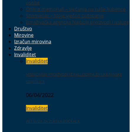
osobe
Online memoriali – sjećanja na naše ljubimce
Spomenar – Moje vječno putovanje
Istraživačka agencija Najbolji proizvodi i usluge
Društvo
Mirovine
Izračun mirovina
Zdravlje
Invaliditet
Invaliditet
MEDICINSKI PROIZVODI IZ KALLDORFA ZA UKRAJINSKE
IZBJEGLICE
06/04/2022
Invaliditet
PET SUZA ZA ZLATKA BOČKALA