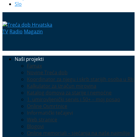
Slo
TV
Radio
Magazin
Naši projekti
Famax
Novine Treća dob
Koordinator za njegu i skrb starijih osoba u RH
Kalkulator za izračun mirovina
Katalog domova za starije i nemoćne
1. umirovljenički servis i 50+ – moj posao
Online Osmrtnice
Informatički tečajevi
Web stranice
Blogovi
Online memoriali – sjećanja na naše najmilije