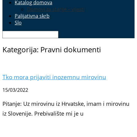
Katalog domova
Domovi za starije – vijesti
Palijativna skrb
Slo
Kategorija: Pravni dokumenti
Tko mora prijaviti inozemnu mirovinu
15/03/2022
Pitanje: Uz mirovinu iz Hrvatske, imam i mirovinu
iz Slovenije. Prebivalište mi je u