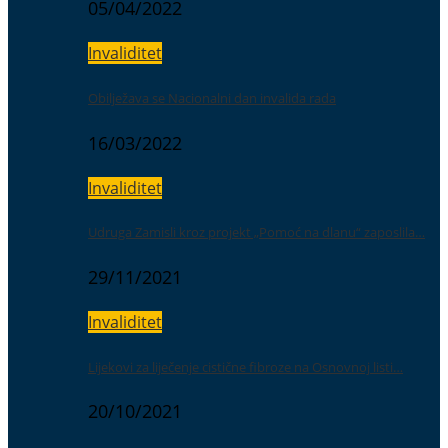
05/04/2022
Invaliditet
Obilježava se Nacionalni dan invalida rada
16/03/2022
Invaliditet
Udruga Zamisli kroz projekt „Pomoć na dlanu“ zaposlila…
29/11/2021
Invaliditet
Lijekovi za liječenje cistične fibroze na Osnovnoj listi…
20/10/2021