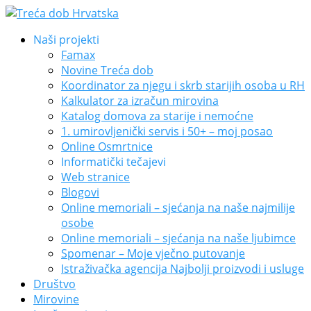
Naši projekti
Famax
Novine Treća dob
Koordinator za njegu i skrb starijih osoba u RH
Kalkulator za izračun mirovina
Katalog domova za starije i nemoćne
1. umirovljenički servis i 50+ – moj posao
Online Osmrtnice
Informatički tečajevi
Web stranice
Blogovi
Online memoriali – sjećanja na naše najmilije
osobe
Online memoriali – sjećanja na naše ljubimce
Spomenar – Moje vječno putovanje
Istraživačka agencija Najbolji proizvodi i usluge
Društvo
Mirovine