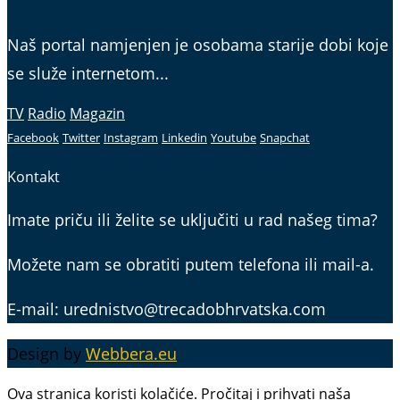
Naš portal namjenjen je osobama starije dobi koje
se služe internetom...
TV
Radio
Magazin
Facebook
Twitter
Instagram
Linkedin
Youtube
Snapchat
Kontakt
Imate priču ili želite se uključiti u rad našeg tima?
Možete nam se obratiti putem telefona ili mail-a.
E-mail: urednistvo@trecadobhrvatska.com
Design by
Webbera.eu
Ova stranica koristi kolačiće. Pročitaj i prihvati naša