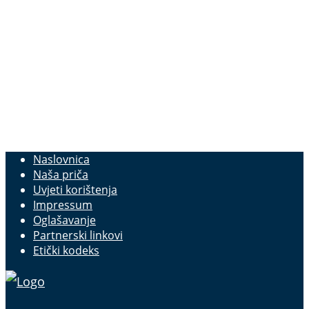
Naslovnica
Naša priča
Uvjeti korištenja
Impressum
Oglašavanje
Partnerski linkovi
Etički kodeks