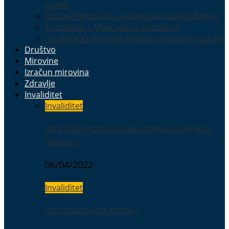
osobe
Online memoriali – sjećanja na naše ljubimce
Spomenar – Moje vječno putovanje
Istraživačka agencija Najbolji proizvodi i usluge
Društvo
Mirovine
Izračun mirovina
Zdravlje
Invaliditet
Invaliditet
MEDICINSKI PROIZVODI IZ KALLDORFA ZA UKRAJINSKE
IZBJEGLICE
06/04/2022
Invaliditet
PET SUZA ZA ZLATKA BOČKALA