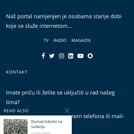
Naš portal namjenjen je osobama starije dobi
koje se služe internetom...
TV
RADIO
MAGAZIN
KONTAKT
Imate priču ili želite se uključiti u rad našeg
tima?
READ ALSO
Možete nam se obratiti putem telefona ili mail-
Domaći kikiriki na
a.
sušenju
17/09/2018