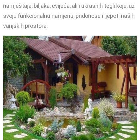
namještaja, biljaka, cvijeća, ali i ukrasnih tegli koje, uz
svoju funkcionalnu namjenu, pridonose i ljepoti naših
vanjskih prostora.