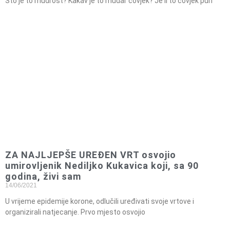
Što je to mudrost? Kakav je to mudar čovjek? Je li to čovjek pun
ZA NAJLJEPŠE UREĐEN VRT osvojio
umirovljenik Nediljko Kukavica koji, sa 90
godina, živi sam
14/06/2021
U vrijeme epidemije korone, odlučili uređivati svoje vrtove i
organizirali natjecanje. Prvo mjesto osvojio