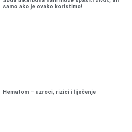
Soda bikarbona nam može spasiti život, ali
samo ako je ovako koristimo!
Hematom – uzroci, rizici i liječenje