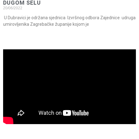
DUGOM SELU
20/06/2022
U Dubravici je održana sjednica Izvršnog odbora Zajednice udruga
umirovljenika Zagrebačke županije kojom je