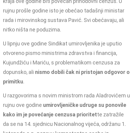
kraja ove godine biti povećan prihodovni cenzus. U
rujnu prošle godine isto je obećao tadašnji ministar
rada i mirovinskog sustava Pavić. Svi obećavaju, ali
nitko ništa ne poduzima.
U lipnju ove godine Sindikat umirovljenika je uputio
otvoreno pismo ministrima zdravstva i financija,
Kujundžiću i Mariću, s problematikom cenzusa za
dopunsko, ali
nismo dobili čak ni pristojan odgovor o
primitku
.
U razgovorima s novim ministrom rada Aladrovićem u
rujnu ove godine
umirovljeničke udruge su ponovile
kako im je povećanje cenzusa prioritet
te zatražile
da se na 14. sjednicu Nacionalnog vijeća, održanu 1.