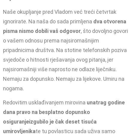
Naše okupljanje pred Vladom već treći četvrtak
ignorirate. Na naša do sada primljena
dva otvorena
pisma nismo dobili vaš odgovor
, što dovoljno govori
o vašem odnosu prema najsiromašnijim
pripadnicima društva. Na stotine telefonskih poziva
svjedoče o hitnosti rješavanja ovog pitanja, jer
najsiromašniji više naprosto ne odlaze liječniku.
Nemaju za dopunsko. Nemaju za lijekove. Umiru na
nogama.
Redovitim usklađivanjem mirovina
unatrag godine
dana pravo na besplatno dopunsko
osiguranje
izgubilo je čak deset tisuća
umirovljenika
te tu povlasticu sada uživa samo