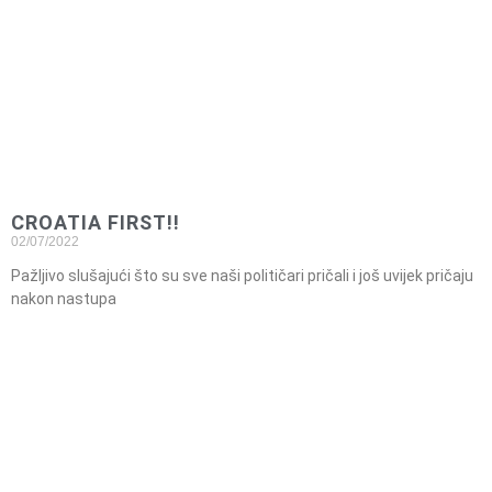
CROATIA FIRST!!
02/07/2022
Pažljivo slušajući što su sve naši političari pričali i još uvijek pričaju
nakon nastupa