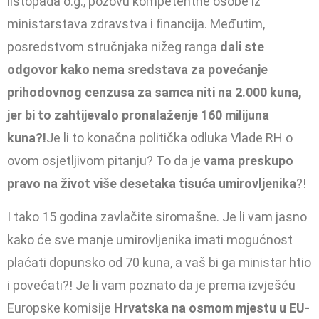
listopada o.g., pozovu kompetentne osobe iz
ministarstava zdravstva i financija. Međutim,
posredstvom stručnjaka nižeg ranga
dali ste
odgovor kako nema sredstava za povećanje
prihodovnog cenzusa za samca niti na 2.000 kuna,
jer bi to zahtijevalo pronalaženje 160 milijuna
kuna?!
Je li to konačna politička odluka Vlade RH o
ovom osjetljivom pitanju? To da je
vama preskupo
pravo na život više desetaka tisuća umirovljenika
?!
I tako 15 godina zavlačite siromašne. Je li vam jasno
kako će sve manje umirovljenika imati mogućnost
plaćati dopunsko od 70 kuna, a vaš bi ga ministar htio
i povećati?! Je li vam poznato da je prema izvješću
Europske komisije
Hrvatska na osmom mjestu u EU-