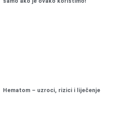
samo ako je ovako koristimo!
Hematom – uzroci, rizici i liječenje