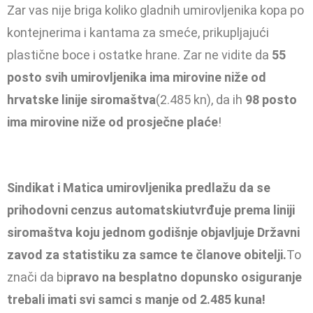
Zar vas nije briga koliko gladnih umirovljenika kopa po
kontejnerima i kantama za smeće, prikupljajući
plastične boce i ostatke hrane. Zar ne vidite da
55
posto svih umirovljenika ima mirovine niže od
hrvatske linije siromaštva
(2.485 kn), da ih
98 posto
ima mirovine niže od prosječne plaće
!
Sindikat i Matica umirovljenika predlažu da se
prihodovni cenzus automatski
utvrđuje
prema liniji
siromaštva koju jednom godišnje objavljuje Državni
zavod za statistiku za samce te članove obitelji.
To
znači da bi
pravo na besplatno dopunsko osiguranje
trebali imati svi samci s manje od 2.485 kuna!