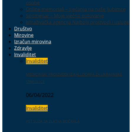
osobe
Online memoriali – sjećanja na naše ljubimce
Spomenar – Moje vječno putovanje
Istraživačka agencija Najbolji proizvodi i usluge
Društvo
Mirovine
Izračun mirovina
Zdravlje
Invaliditet
Invaliditet
MEDICINSKI PROIZVODI IZ KALLDORFA ZA UKRAJINSKE
IZBJEGLICE
06/04/2022
Invaliditet
PET SUZA ZA ZLATKA BOČKALA