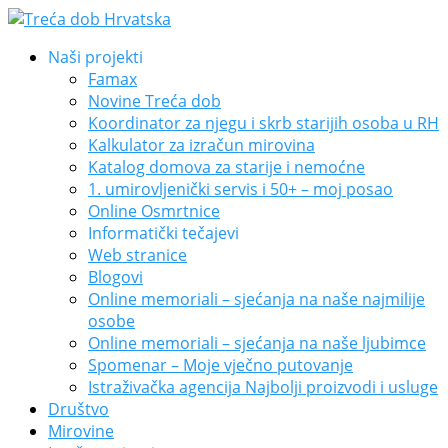
Naši projekti
Famax
Novine Treća dob
Koordinator za njegu i skrb starijih osoba u RH
Kalkulator za izračun mirovina
Katalog domova za starije i nemoćne
1. umirovljenički servis i 50+ – moj posao
Online Osmrtnice
Informatički tečajevi
Web stranice
Blogovi
Online memoriali – sjećanja na naše najmilije
osobe
Online memoriali – sjećanja na naše ljubimce
Spomenar – Moje vječno putovanje
Istraživačka agencija Najbolji proizvodi i usluge
Društvo
Mirovine