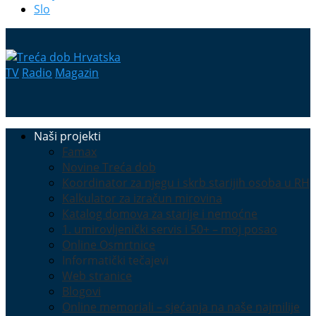
Slo
TV
Radio
Magazin
Naši projekti
Famax
Novine Treća dob
Koordinator za njegu i skrb starijih osoba u RH
Kalkulator za izračun mirovina
Katalog domova za starije i nemoćne
1. umirovljenički servis i 50+ – moj posao
Online Osmrtnice
Informatički tečajevi
Web stranice
Blogovi
Online memoriali – sjećanja na naše najmilije