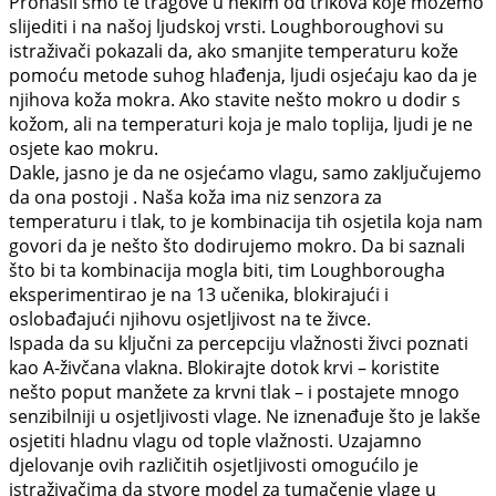
Pronašli smo te tragove u nekim od trikova koje možemo
slijediti i na našoj ljudskoj vrsti. Loughboroughovi su
istraživači pokazali da, ako smanjite temperaturu kože
pomoću metode suhog hlađenja, ljudi osjećaju kao da je
njihova koža mokra. Ako stavite nešto mokro u dodir s
kožom, ali na temperaturi koja je malo toplija, ljudi je ne
osjete kao mokru.
Dakle, jasno je da ne osjećamo vlagu, samo zaključujemo
da ona postoji . Naša koža ima niz senzora za
temperaturu i tlak, to je kombinacija tih osjetila koja nam
govori da je nešto što dodirujemo mokro. Da bi saznali
što bi ta kombinacija mogla biti, tim Loughborougha
eksperimentirao je na 13 učenika, blokirajući i
oslobađajući njihovu osjetljivost na te živce.
Ispada da su ključni za percepciju vlažnosti živci poznati
kao A-živčana vlakna. Blokirajte dotok krvi – koristite
nešto poput manžete za krvni tlak – i postajete mnogo
senzibilniji u osjetljivosti vlage. Ne iznenađuje što je lakše
osjetiti hladnu vlagu od tople vlažnosti. Uzajamno
djelovanje ovih različitih osjetljivosti omogućilo je
istraživačima da stvore model za tumačenje vlage u