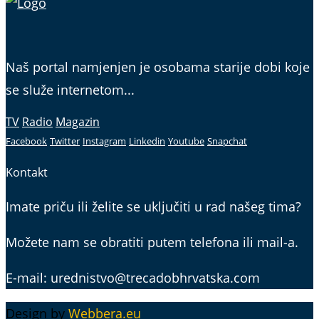
Naš portal namjenjen je osobama starije dobi koje
se služe internetom...
TV
Radio
Magazin
Facebook
Twitter
Instagram
Linkedin
Youtube
Snapchat
Kontakt
Imate priču ili želite se uključiti u rad našeg tima?
Možete nam se obratiti putem telefona ili mail-a.
E-mail: urednistvo@trecadobhrvatska.com
Design by
Webbera.eu