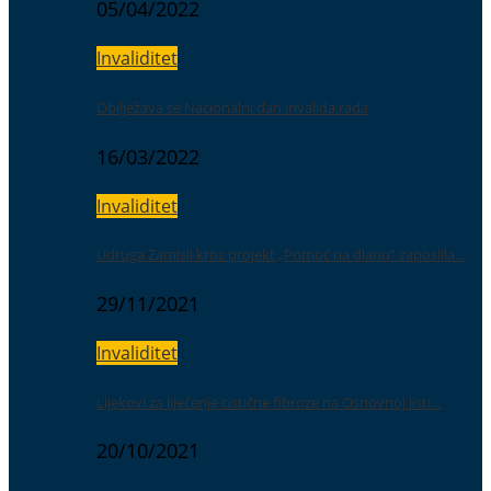
05/04/2022
Invaliditet
Obilježava se Nacionalni dan invalida rada
16/03/2022
Invaliditet
Udruga Zamisli kroz projekt „Pomoć na dlanu“ zaposlila…
29/11/2021
Invaliditet
Lijekovi za liječenje cistične fibroze na Osnovnoj listi…
20/10/2021