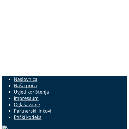
Naslovnica
Naša priča
Uvjeti korištenja
Impressum
Oglašavanje
Partnerski linkovi
Etički kodeks