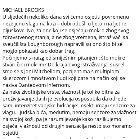
MICHAEL BROOKS
U sljedećih nekoliko dana svi ćemo osjetiti povremenu
neželjenu vlagu na koži – dobrodošli u ljeto i na ljetne
pljuskove. No, za one koji se osjećaju mokro zbog svog
zdravstvenog stanja, a ne zbog vremena, istraživači sa
sveučilišta Loughborough napravili su ono što bi se
moglo pokazati kao dobar trag.
Počinjemo s naizgled smiješnim pitanjem: što mokre
stvari čini mokrim? Do kraja ovog
istraživanja, susreli
smo se s Joni Mitchellom, pacijentima s multiplom
sklerozom i mnoštvom ljudi koji pate na način koji se
naziva Danteovom Infernom.
Za neke životinjske vrste, vlažnost je toliko bitna za
preživljavanje da ih je evolucija osposobila da odrede
sami intenzitet vanjske hidracije: insekti imaju senzore za
vlagu. Ljudska bića, međutim, nemaju senzore za vlažnost
na svojoj koži, pa je razumijevanje kako razlikujemo
osjećaj vlažnosti od drugih senzacija nesto sto moramo
osjetiti.