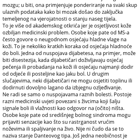
mozgu; u biti, ona primjenjuje ponderiranje na svaki skup
ulaznih podataka kako bi mozak došao do zaključka
temeljenog na vjerojatnosti o stanju naseg tijela.
To je više od akademskog otkrića jer je osjetljivost kože
ozbiljan medicinski problem. Osobe koje pate od MS-a
često govore o neugodnom osjećaju hladne vlage na
koži. To je nekoliko kratkih koraka od osjećaja hladnoće
do boli. Jedna od nuspojava dijabetesa, na primjer, može
biti disestezija, kada dijabetičari doživljavaju osjećaj
pečenja ili probadanja na koži ili osjećaju najmanji dodir
od odjeće ili posteljine kao jaku bol. U drugim
slučajevima, neki dijabetičari ne mogu osjetiti toplinu ili
dodirnuti dovoljno lagano da izbjegnu ozljeđivanje.
Ne radi se samo o nuspojavama raznih bolesti. Postoje
razni medicinski uvjeti povezani s živcima koji šalju
signale boli ili vlažnosti kao odgovor na (očito) ništa.
Osobe koje pate od središnjeg bolnog sindroma mogu
prijaviti senzacije kao što su rastrganost vrućim
noževima ili spaljivanje na živo. Nije ni čudo da se to
naziva stanje Danteovog tipa. Još jedna neobičnost je