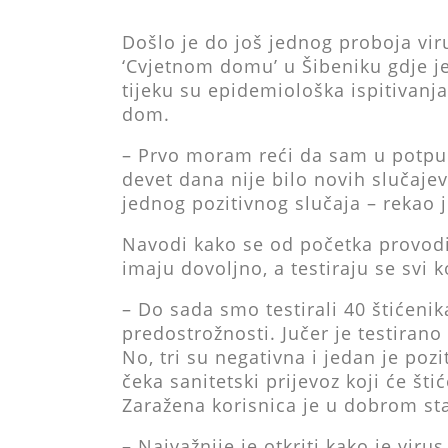
Došlo je do još jednog proboja vir
‘Cvjetnom domu’ u Šibeniku gdje j
tijeku su epidemiološka ispitivanja
dom.
– Prvo moram reći da sam u potpu
devet dana nije bilo novih slučaj
jednog pozitivnog slučaja – rekao 
Navodi kako se od početka provodi
imaju dovoljno, a testiraju se svi 
– Do sada smo testirali 40 štićenika
predostrožnosti. Jučer je testirano 
No, tri su negativna i jedan je poz
čeka sanitetski prijevoz koji će št
Zaražena korisnica je u dobrom st
– Najvažnije je otkriti kako je viru