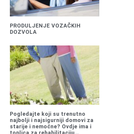
PRODULJENJE VOZAČKIH
DOZVOLA
Pogledajte koji su trenutno
najbolji i najsigurniji domovi za
starije i nemoćne? Ovdje ima i
toplica za rehabilitaciju…