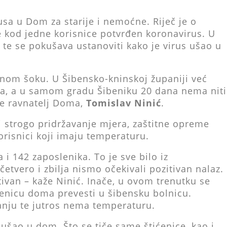
usa u Dom za starije i nemoćne. Riječ je o
e kod jedne korisnice potvrđen koronavirus. U
 te se pokušava ustanoviti kako je virus ušao u
nom šoku. U Šibensko-kninskoj županiji već
eva, a u samom gradu Šibeniku 20 dana nema niti
je ravnatelj Doma,
Tomislav Ninić
.
 strogo pridržavanje mjera, zaštitne opreme
korisnici koji imaju temperaturu.
 i 142 zaposlenika. To je sve bilo iz
četvero i zbilja nismo očekivali pozitivan nalaz.
itivan – kaže Ninić. Inače, u ovom trenutku se
ićenicu doma prevesti u šibensku bolnicu.
anju te jutros nema temperaturu.
s ušao u dom. Što se tiče same štićenice, kao i