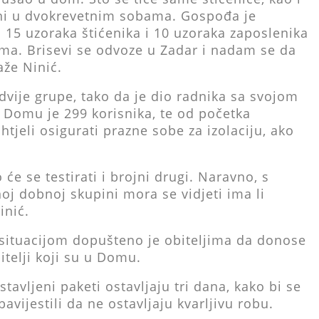
teni u dvokrevetnim sobama. Gospođa je
i 15 uzoraka štićenika i 10 uzoraka zaposlenika
ima. Brisevi se odvoze u Zadar i nadam se da
aže Ninić.
 dvije grupe, tako da je dio radnika sa svojom
 Domu je 299 korisnika, te od početka
htjeli osigurati prazne sobe za izolaciju, ako
će se testirati i brojni drugi. Naravno, s
oj dobnoj skupini mora se vidjeti ima li
inić.
situacijom dopušteno je obiteljima da donose
telji koji su u Domu.
tavljeni paketi ostavljaju tri dana, kako bi se
avijestili da ne ostavljaju kvarljivu robu.