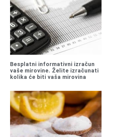
Besplatni informativni izračun
vaše mirovine. Želite izračunati
kolika će biti vaša mirovina