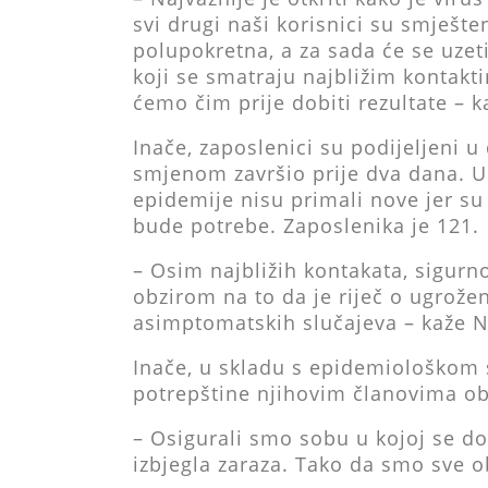
svi drugi naši korisnici su smješ
polupokretna, a za sada će se uzet
koji se smatraju najbližim kontakt
ćemo čim prije dobiti rezultate – k
Inače, zaposlenici su podijeljeni u
smjenom završio prije dva dana. U
epidemije nisu primali nove jer su 
bude potrebe. Zaposlenika je 121.
– Osim najbližih kontakata, sigurno 
obzirom na to da je riječ o ugrožen
asimptomatskih slučajeva – kaže N
Inače, u skladu s epidemiološkom 
potrepštine njihovim članovima obi
– Osigurali smo sobu u kojoj se dos
izbjegla zaraza. Tako da smo sve ob