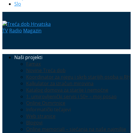
Slo
TV
Radio
Magazin
Naši projekti
Famax
Novine Treća dob
Koordinator za njegu i skrb starijih osoba u RH
Kalkulator za izračun mirovina
Katalog domova za starije i nemoćne
1. umirovljenički servis i 50+ – moj posao
Online Osmrtnice
Informatički tečajevi
Web stranice
Blogovi
Online memoriali – sjećanja na naše najmilije