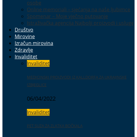
osobe
Online memoriali – sjećanja na naše ljubimce
Spomenar – Moje vječno putovanje
Istraživačka agencija Najbolji proizvodi i usluge
Društvo
Mirovine
Izračun mirovina
Zdravlje
Invaliditet
Invaliditet
MEDICINSKI PROIZVODI IZ KALLDORFA ZA UKRAJINSKE
IZBJEGLICE
06/04/2022
Invaliditet
PET SUZA ZA ZLATKA BOČKALA