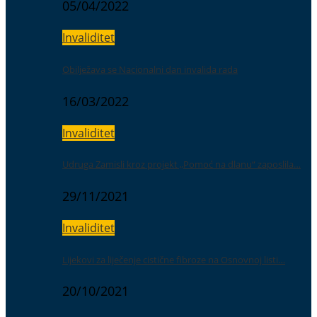
05/04/2022
Invaliditet
Obilježava se Nacionalni dan invalida rada
16/03/2022
Invaliditet
Udruga Zamisli kroz projekt „Pomoć na dlanu“ zaposlila…
29/11/2021
Invaliditet
Lijekovi za liječenje cistične fibroze na Osnovnoj listi…
20/10/2021