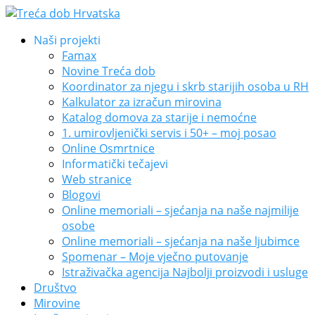
Naši projekti
Famax
Novine Treća dob
Koordinator za njegu i skrb starijih osoba u RH
Kalkulator za izračun mirovina
Katalog domova za starije i nemoćne
1. umirovljenički servis i 50+ – moj posao
Online Osmrtnice
Informatički tečajevi
Web stranice
Blogovi
Online memoriali – sjećanja na naše najmilije
osobe
Online memoriali – sjećanja na naše ljubimce
Spomenar – Moje vječno putovanje
Istraživačka agencija Najbolji proizvodi i usluge
Društvo
Mirovine