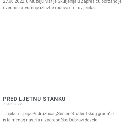
27.06.2022. u Muzeju Matije Skurjenija u Zaprešiću održano je
svečano otvorenje izložbe radova umirovljenika
PRED LJETNU STANKU
21/06/2022
Tijekom lipnja Podružnica „Seniori Studentskog grada“ iz
istoimenog naselja u zagrebačkoj Dubravi dovela