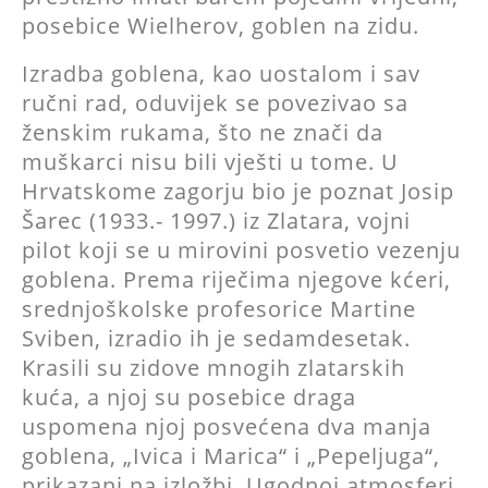
posebice Wielherov, goblen na zidu.
Izradba goblena, kao uostalom i sav
ručni rad, oduvijek se povezivao sa
ženskim rukama, što ne znači da
muškarci nisu bili vješti u tome. U
Hrvatskome zagorju bio je poznat Josip
Šarec (1933.- 1997.) iz Zlatara, vojni
pilot koji se u mirovini posvetio vezenju
goblena. Prema riječima njegove kćeri,
srednjoškolske profesorice Martine
Sviben, izradio ih je sedamdesetak.
Krasili su zidove mnogih zlatarskih
kuća, a njoj su posebice draga
uspomena njoj posvećena dva manja
goblena, „Ivica i Marica“ i „Pepeljuga“,
prikazani na izložbi. Ugodnoj atmosferi