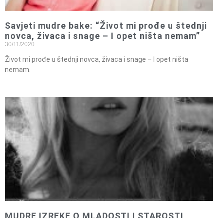
Savjeti mudre bake: “Život mi prođe u štednji
novca, živaca i snage – I opet ništa nemam”
30/11/2020
Život mi prođe u štednji novca, živaca i snage – I opet ništa
nemam.
MUDRE IZREKE O MLADOSTI I STAROSTI