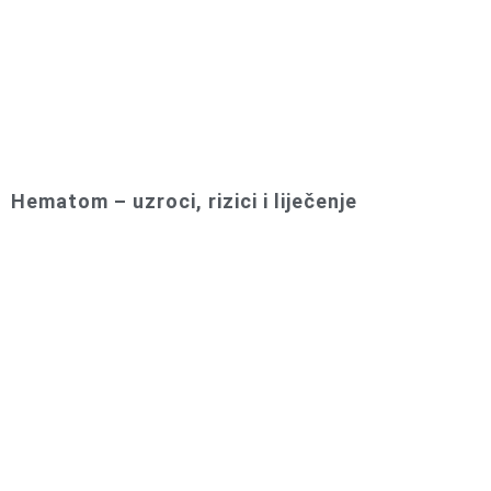
Hematom – uzroci, rizici i liječenje