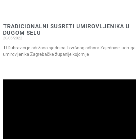
TRADICIONALNI SUSRETI UMIROVLJENIKA U
DUGOM SELU
20/06/2022
U Dubravici je održana sjednica Izvršnog odbora Zajednice udruga
umirovljenika Zagrebačke županije kojom je