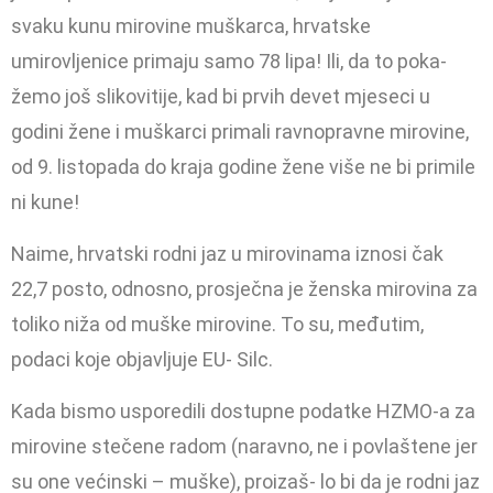
svaku kunu mirovine muškarca, hrvatske
umirovljenice primaju samo 78 lipa! Ili, da to poka­
žemo još slikovitije, kad bi prvih de­vet mjeseci u
godini žene i muškarci primali ravnopravne mirovine,
od 9. listopada do kraja godine žene više ne bi primile
ni kune!
Naime, hrvatski rodni jaz u miro­vinama iznosi čak
22,7 posto, odno­sno, prosječna je ženska mirovina za
toliko niža od muške mirovine. To su, međutim,
podaci koje objavljuje EU- Silc.
Kada bismo usporedili dostupne podatke HZMO-a za
mirovine steče­ne radom (naravno, ne i povlaštene jer
su one većinski – muške), proizaš- lo bi da je rodni jaz