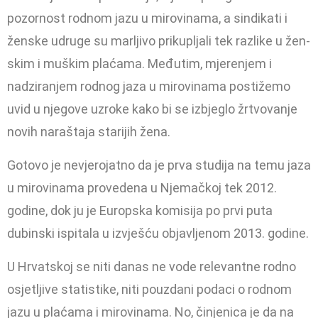
pozornost rodnom jazu u mirovina­ma, a sindikati i
ženske udruge su marljivo prikupljali tek razlike u žen­
skim i muškim plaćama. Međutim, mjerenjem i
nadziranjem rodnog jaza u mirovinama postižemo
uvid u njegove uzroke kako bi se izbjeglo žrtvovanje
novih naraštaja starijih žena.
Gotovo je nevjerojatno da je prva studija na temu jaza
u mirovinama provedena u Njemačkoj tek 2012.
godine, dok ju je Europska komisija po prvi puta
dubinski ispitala u izvje­šću objavljenom 2013. godine.
U Hrvatskoj se niti danas ne vode relevantne rodno
osjetljive statistike, niti pouzdani podaci o rodnom
jazu u plaćama i mirovinama. No, činje­nica je da na