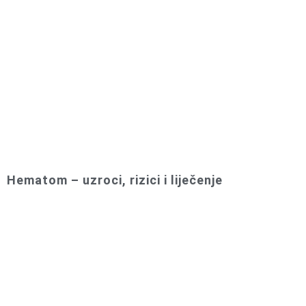
Hematom – uzroci, rizici i liječenje