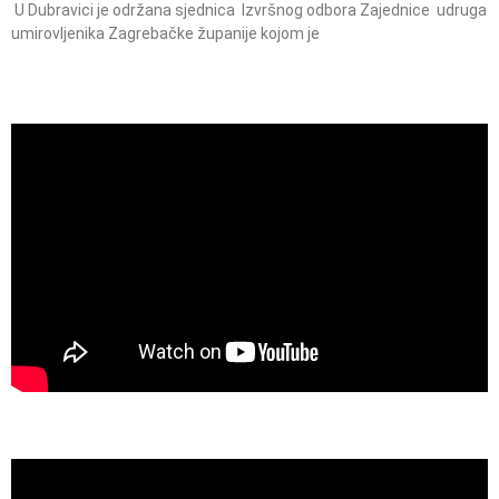
U Dubravici je održana sjednica Izvršnog odbora Zajednice udruga
umirovljenika Zagrebačke županije kojom je