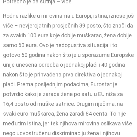
Potrebno je da šutnja – viče.
Rodne razlike u miro­vinama u Europi, istina, iznose još
više – nevje­rojatnih prosječnih 39 posto, što znači da
za svakih 100 eura koje do­bije muškarac, žena do­bije
samo 60 eura. Ovo je nedopustiva situacija i to
gotovo 60 godina na­kon što je u sporazume Europske
unije unesena odredba o jednakoj plaći i 40 godina
nakon što je prihvaćena prva direkti­va o jednakoj
plaći. Prema posljed­njim podacima, Eurostat je
potvrdio kako je zarada žene po satu u EU niža za
16,4 posto od muške satnice. Dru­gim riječima, na
svaki euro muškarca, žena zaradi 84 centa. To nije
među­tim istina, jer tek njihova mirovina oslikava više
nego udvostručenu dis­kriminaciju žena i njihovu