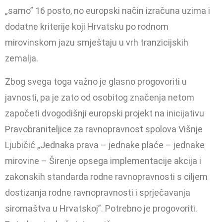
„samo” 16 posto, no europski način izračuna uzima i
dodatne kriterije koji Hrvatsku po rodnom
mirovinskom jazu smještaju u vrh tranzicijskih
zemalja.
Zbog svega toga važno je glasno progovoriti u
javnosti, pa je zato od osobitog značenja netom
započe­ti dvogodišnji europski projekt na inicijativu
Pravobraniteljice za rav­nopravnost spolova Višnje
Ljubičić „Jednaka prava – jednake plaće – jed­nake
mirovine – Širenje opsega im­plementacije akcija i
zakonskih stan­darda rodne ravnopravnosti s ciljem
dostizanja rodne ravnopravnosti i sprječavanja
siromaštva u Hrvatskoj”. Potrebno je progovoriti.