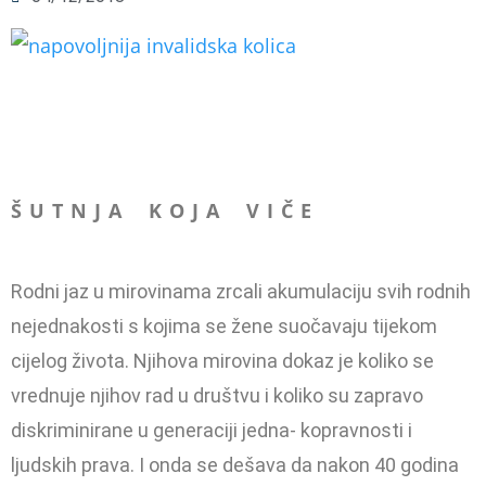
Š U T N J A K O J A V I Č E
Rodni jaz u mirovinama zrcali akumulaciju svih rodnih
nejed­nakosti s kojima se žene suoča­vaju tijekom
cijelog života. Njihova mirovina dokaz je koliko se
vrednuje njihov rad u društvu i koliko su zapra­vo
diskriminirane u generaciji jedna- kopravnosti i
ljudskih prava. I onda se dešava da nakon 40 godina