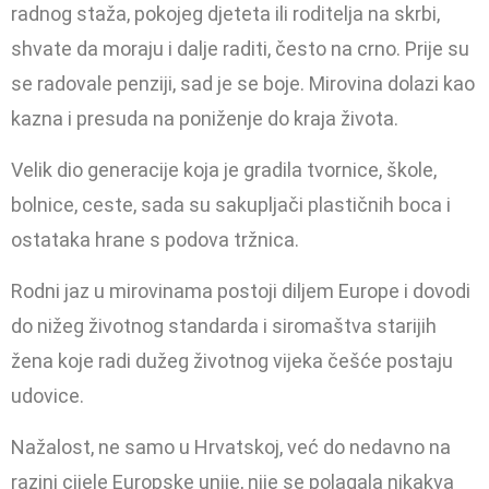
rad­nog staža, pokojeg djeteta ili rodite­lja na skrbi,
shvate da moraju i dalje raditi, često na crno. Prije su
se radovale penziji, sad je se boje. Mirovina dolazi kao
kazna i presuda na po­niženje do kraja života.
Velik dio generacije koja je gradila tvornice, škole,
bolnice, ceste, sada su sakupljači plastičnih boca i
ostataka hrane s podova tržnica.
Rodni jaz u mirovina­ma postoji diljem Europe i dovodi
do nižeg životnog standarda i siromaštva starijih
žena koje radi dužeg život­nog vijeka češće postaju
udovice.
Nažalost, ne samo u Hrvatskoj, već do nedavno na
razini cijele Eu­ropske unije, nije se polagala nikakva