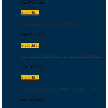
05/04/2022
Invaliditet
Obilježava se Nacionalni dan invalida rada
16/03/2022
Invaliditet
Udruga Zamisli kroz projekt „Pomoć na dlanu“ zaposlila…
29/11/2021
Invaliditet
Lijekovi za liječenje cistične fibroze na Osnovnoj listi…
20/10/2021