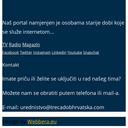
Naš portal namjenjen je osobama starije dobi koje
se služe internetom...
TV
Radio
Magazin
Facebook
Twitter
Instagram
Linkedin
Youtube
Snapchat
Kontakt
Imate priču ili želite se uključiti u rad našeg tima?
Možete nam se obratiti putem telefona ili mail-a.
E-mail: urednistvo@trecadobhrvatska.com
Design by
Webbera.eu