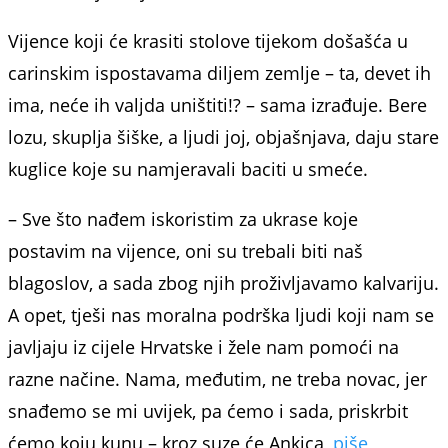
Vijence koji će krasiti stolove tijekom došašća u
carinskim ispostavama diljem zemlje – ta, devet ih
ima, neće ih valjda uništiti!? – sama izrađuje. Bere
lozu, skuplja šiške, a ljudi joj, objašnjava, daju stare
kuglice koje su namjeravali baciti u smeće.
– Sve što nađem iskoristim za ukrase koje
postavim na vijence, oni su trebali biti naš
blagoslov, a sada zbog njih proživljavamo kalvariju.
A opet, tješi nas moralna podrška ljudi koji nam se
javljaju iz cijele Hrvatske i žele nam pomoći na
razne načine. Nama, međutim, ne treba novac, jer
snađemo se mi uvijek, pa ćemo i sada, priskrbit
ćemo koju kunu – kroz suze će Ankica,
piše