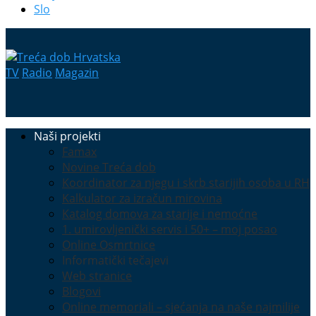
Slo
TV
Radio
Magazin
Naši projekti
Famax
Novine Treća dob
Koordinator za njegu i skrb starijih osoba u RH
Kalkulator za izračun mirovina
Katalog domova za starije i nemoćne
1. umirovljenički servis i 50+ – moj posao
Online Osmrtnice
Informatički tečajevi
Web stranice
Blogovi
Online memoriali – sjećanja na naše najmilije