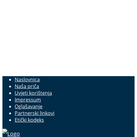
Naslovnica
Naša priča
Uvjeti korištenja
Impressum
Oglašavanje
Partnerski linkovi
Etički kodeks