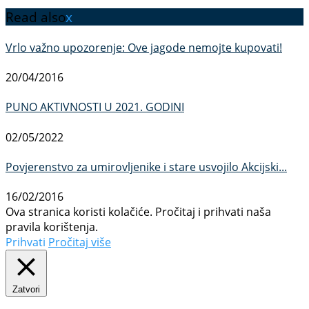
Read also
x
Vrlo važno upozorenje: Ove jagode nemojte kupovati!
20/04/2016
PUNO AKTIVNOSTI U 2021. GODINI
02/05/2022
Povjerenstvo za umirovljenike i stare usvojilo Akcijski...
16/02/2016
Ova stranica koristi kolačiće. Pročitaj i prihvati naša
pravila korištenja.
Prihvati
Pročitaj više
Zatvori