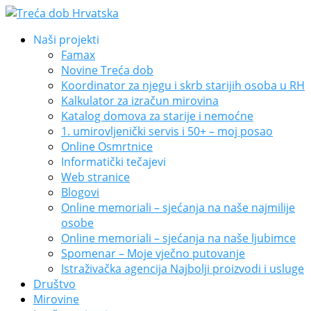
Naši projekti
Famax
Novine Treća dob
Koordinator za njegu i skrb starijih osoba u RH
Kalkulator za izračun mirovina
Katalog domova za starije i nemoćne
1. umirovljenički servis i 50+ – moj posao
Online Osmrtnice
Informatički tečajevi
Web stranice
Blogovi
Online memoriali – sjećanja na naše najmilije
osobe
Online memoriali – sjećanja na naše ljubimce
Spomenar – Moje vječno putovanje
Istraživačka agencija Najbolji proizvodi i usluge
Društvo
Mirovine