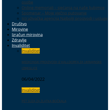
osobe
Online memoriali – sjećanja na naše ljubimce
Spomenar – Moje vječno putovanje
Istraživačka agencija Najbolji proizvodi i usluge
Društvo
Mirovine
Izračun mirovina
Zdravlje
Invaliditet
Invaliditet
MEDICINSKI PROIZVODI IZ KALLDORFA ZA UKRAJINSKE
IZBJEGLICE
06/04/2022
Invaliditet
PET SUZA ZA ZLATKA BOČKALA