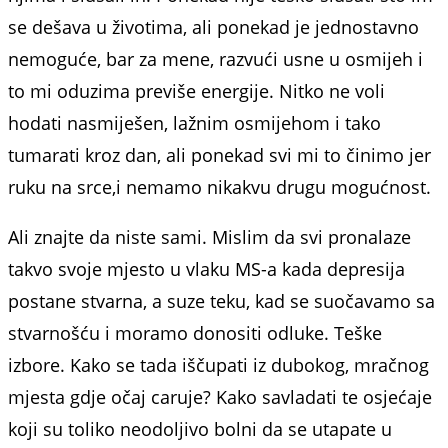
se dešava u životima, ali ponekad je jednostavno
nemoguće, bar za mene, razvući usne u osmijeh i
to mi oduzima previše energije. Nitko ne voli
hodati nasmiješen, lažnim osmijehom i tako
tumarati kroz dan, ali ponekad svi mi to činimo jer
ruku na srce,i nemamo nikakvu drugu mogućnost.
Ali znajte da niste sami. Mislim da svi pronalaze
takvo svoje mjesto u vlaku MS-a kada depresija
postane stvarna, a suze teku, kad se suočavamo sa
stvarnošću i moramo donositi odluke. Teške
izbore. Kako se tada iščupati iz dubokog, mračnog
mjesta gdje očaj caruje? Kako savladati te osjećaje
koji su toliko neodoljivo bolni da se utapate u