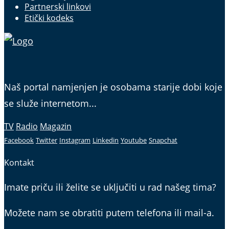
Partnerski linkovi
Etički kodeks
Naš portal namjenjen je osobama starije dobi koje
se služe internetom...
TV
Radio
Magazin
Facebook
Twitter
Instagram
Linkedin
Youtube
Snapchat
Kontakt
Imate priču ili želite se uključiti u rad našeg tima?
Možete nam se obratiti putem telefona ili mail-a.