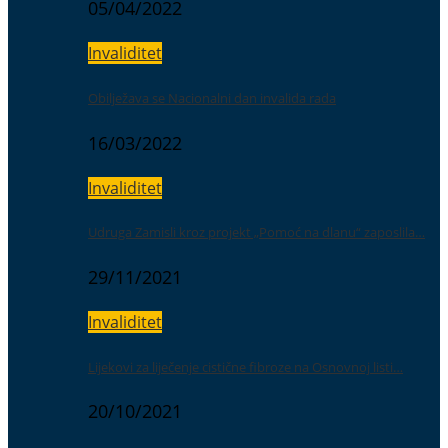
05/04/2022
Invaliditet
Obilježava se Nacionalni dan invalida rada
16/03/2022
Invaliditet
Udruga Zamisli kroz projekt „Pomoć na dlanu“ zaposlila…
29/11/2021
Invaliditet
Lijekovi za liječenje cistične fibroze na Osnovnoj listi…
20/10/2021