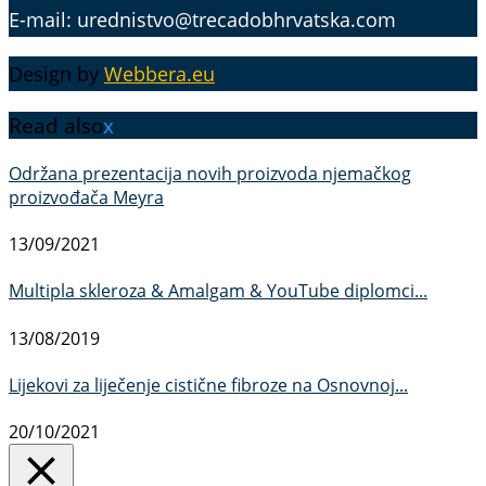
E-mail: urednistvo@trecadobhrvatska.com
Design by
Webbera.eu
Read also
x
Održana prezentacija novih proizvoda njemačkog
proizvođača Meyra
13/09/2021
Multipla skleroza & Amalgam & YouTube diplomci...
13/08/2019
Lijekovi za liječenje cistične fibroze na Osnovnoj...
20/10/2021