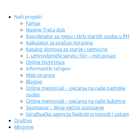
Naši projekti
Famax
Novine Treća dob
Koordinator za njegu i skrb starijih osoba u RH
Kalkulator za izračun mirovina
Katalog domova za starije i nemoćne
1. umirovljenički servis i 50+ – moj posao
Online Osmrtnice
Informatički tečajevi
Web stranice
Blogovi
Online memoriali – sjećanja na naše najmilije
osobe
Online memoriali – sjećanja na naše ljubimce
Spomenar – Moje vječno putovanje
Istraživačka agencija Najbolji proizvodi i usluge
Društvo
Mirovine