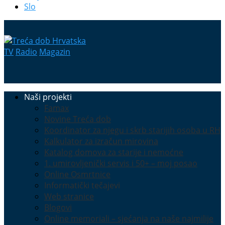
Slo
TV
Radio
Magazin
Naši projekti
Famax
Novine Treća dob
Koordinator za njegu i skrb starijih osoba u RH
Kalkulator za izračun mirovina
Katalog domova za starije i nemoćne
1. umirovljenički servis i 50+ – moj posao
Online Osmrtnice
Informatički tečajevi
Web stranice
Blogovi
Online memoriali – sjećanja na naše najmilije