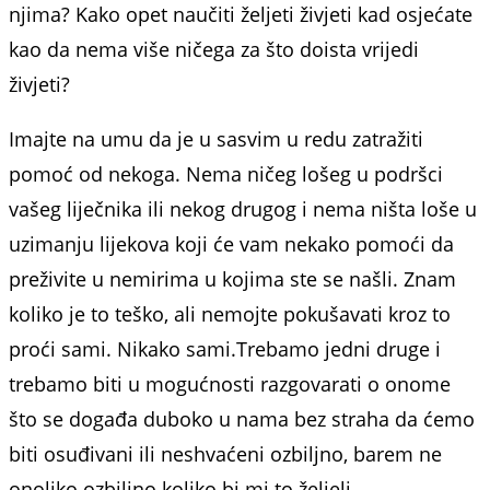
njima? Kako opet naučiti željeti živjeti kad osjećate
kao da nema više ničega za što doista vrijedi
živjeti?
Imajte na umu da je u sasvim u redu zatražiti
pomoć od nekoga. Nema ničeg lošeg u podršci
vašeg liječnika ili nekog drugog i nema ništa loše u
uzimanju lijekova koji će vam nekako pomoći da
preživite u nemirima u kojima ste se našli. Znam
koliko je to teško, ali nemojte pokušavati kroz to
proći sami. Nikako sami.Trebamo jedni druge i
trebamo biti u mogućnosti razgovarati o onome
što se događa duboko u nama bez straha da ćemo
biti osuđivani ili neshvaćeni ozbiljno, barem ne
onoliko ozbiljno koliko bi mi to željeli.