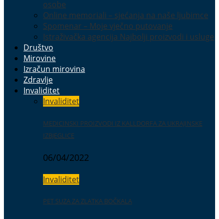
osobe
Online memoriali – sjećanja na naše ljubimce
Spomenar – Moje vječno putovanje
Istraživačka agencija Najbolji proizvodi i usluge
Društvo
Mirovine
Izračun mirovina
Zdravlje
Invaliditet
Invaliditet
MEDICINSKI PROIZVODI IZ KALLDORFA ZA UKRAJINSKE
IZBJEGLICE
06/04/2022
Invaliditet
PET SUZA ZA ZLATKA BOČKALA