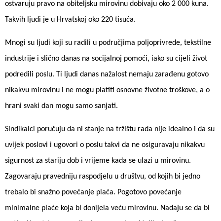
ostvaruju pravo na obiteljsku mirovinu dobivaju oko 2 000 kuna.
Takvih ljudi je u Hrvatskoj oko 220 tisuća.
Mnogi su ljudi koji su radili u područjima poljoprivrede, tekstilne
industrije i slično danas na socijalnoj pomoći, iako su cijeli život
podredili poslu. Ti ljudi danas nažalost nemaju zarađenu gotovo
nikakvu mirovinu i ne mogu platiti osnovne životne troškove, a o
hrani svaki dan mogu samo sanjati.
Sindikalci poručuju da ni stanje na tržištu rada nije idealno i da su
uvijek poslovi i ugovori o poslu takvi da ne osiguravaju nikakvu
sigurnost za stariju dob i vrijeme kada se ulazi u mirovinu.
Zagovaraju pravedniju raspodjelu u društvu, od kojih bi jedno
trebalo bi snažno povećanje plaća. Pogotovo povećanje
minimalne plaće koja bi donijela veću mirovinu. Nadaju se da bi