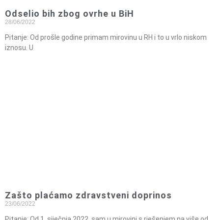
Odselio bih zbog ovrhe u BiH
28/06/2022
Pitanje: Od prošle godine primam mirovinu u RH i to u vrlo niskom
iznosu. U
Zašto plaćamo zdravstveni doprinos
23/06/2022
Pitanje: Od 1. siječnja 2022. sam u mirovini s rješenjem na više od