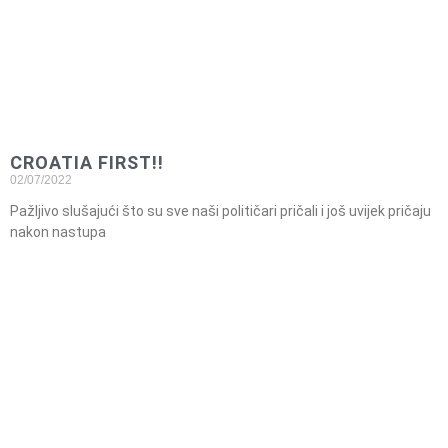
CROATIA FIRST!!
02/07/2022
Pažljivo slušajući što su sve naši političari pričali i još uvijek pričaju
nakon nastupa