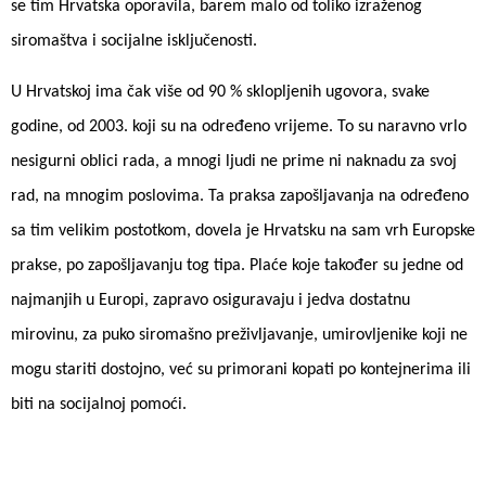
se tim Hrvatska oporavila, barem malo od toliko izraženog
siromaštva i socijalne isključenosti.
U Hrvatskoj ima čak više od 90 % sklopljenih ugovora, svake
godine, od 2003. koji su na određeno vrijeme. To su naravno vrlo
nesigurni oblici rada, a mnogi ljudi ne prime ni naknadu za svoj
rad, na mnogim poslovima. Ta praksa zapošljavanja na određeno
sa tim velikim postotkom, dovela je Hrvatsku na sam vrh Europske
prakse, po zapošljavanju tog tipa. Plaće koje također su jedne od
najmanjih u Europi, zapravo osiguravaju i jedva dostatnu
mirovinu, za puko siromašno preživljavanje, umirovljenike koji ne
mogu stariti dostojno, već su primorani kopati po kontejnerima ili
biti na socijalnoj pomoći.