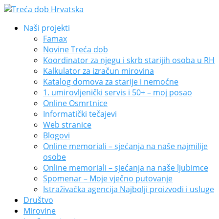
Naši projekti
Famax
Novine Treća dob
Koordinator za njegu i skrb starijih osoba u RH
Kalkulator za izračun mirovina
Katalog domova za starije i nemoćne
1. umirovljenički servis i 50+ – moj posao
Online Osmrtnice
Informatički tečajevi
Web stranice
Blogovi
Online memoriali – sjećanja na naše najmilije
osobe
Online memoriali – sjećanja na naše ljubimce
Spomenar – Moje vječno putovanje
Istraživačka agencija Najbolji proizvodi i usluge
Društvo
Mirovine