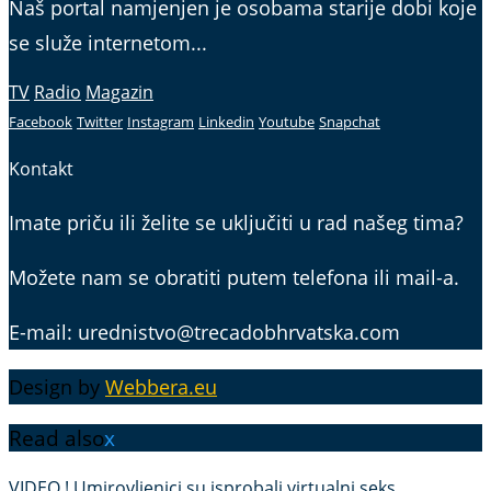
Naš portal namjenjen je osobama starije dobi koje
se služe internetom...
TV
Radio
Magazin
Facebook
Twitter
Instagram
Linkedin
Youtube
Snapchat
Kontakt
Imate priču ili želite se uključiti u rad našeg tima?
Možete nam se obratiti putem telefona ili mail-a.
E-mail: urednistvo@trecadobhrvatska.com
Design by
Webbera.eu
Read also
x
VIDEO ! Umirovljenici su isprobali virtualni seks