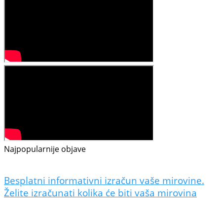
Najpopularnije objave
Besplatni informativni izračun vaše mirovine.
Želite izračunati kolika će biti vaša mirovina