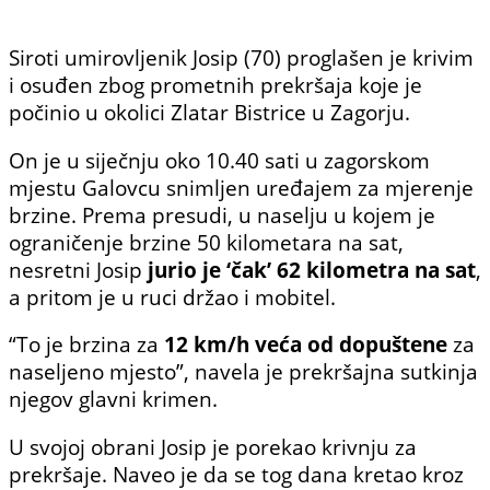
Siroti umirovljenik Josip (70) proglašen je krivim
i osuđen zbog prometnih prekršaja koje je
počinio u okolici Zlatar Bistrice u Zagorju.
On je u siječnju oko 10.40 sati u zagorskom
mjestu Galovcu snimljen uređajem za mjerenje
brzine. Prema presudi, u naselju u kojem je
ograničenje brzine 50 kilometara na sat,
nesretni Josip
jurio je ‘čak’ 62 kilometra na sat
,
a pritom je u ruci držao i mobitel.
“To je brzina za
12 km/h veća od dopuštene
za
naseljeno mjesto”, navela je prekršajna sutkinja
njegov glavni krimen.
U svojoj obrani Josip je porekao krivnju za
prekršaje. Naveo je da se tog dana kretao kroz