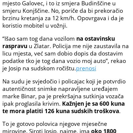
mjesto Galovec, i to iz smjera Budinščine u
smjeru Konjščine. No, poriče da bi prekoračio
brzinu kretanja za 12 km/h. Opovrgava i da je
koristio mobitel u vožnji.
“Išao sam tog dana vozilom
na ostavinsku
raspravu
u Zlatar. Policija me nije zaustavila na
licu mjesta, već sam dobio dopis da dostavim
podatke tko je tog dana vozio moj auto”, rekao
je Josip na sudskom ročištu.
prenosi
Na sudu je svjedočio i policajac koji je potvrdio
autentičnost snimke napravljene uređajem
marke Binar, pa je prekršajna sutkinja vozača
ipak proglasila krivim.
Kažnjen je sa 600 kuna
te mora platiti 126 kuna sudskih troškova
.
To je gotovo polovica njegove mjesečne
mirovine. Siroti Josip, naime, ima
oko 1800