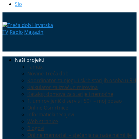
Slo
TV
Radio
Magazin
Naši projekti
Famax
Novine Treća dob
Koordinator za njegu i skrb starijih osoba u RH
Kalkulator za izračun mirovina
Katalog domova za starije i nemoćne
1. umirovljenički servis i 50+ – moj posao
Online Osmrtnice
Informatički tečajevi
Web stranice
Blogovi
Online memoriali – sjećanja na naše najmilije