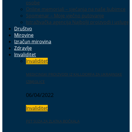
osobe
Online memoriali – sjećanja na naše ljubimce
Spomenar – Moje vječno putovanje
Istraživačka agencija Najbolji proizvodi i usluge
Društvo
Mirovine
Izračun mirovina
Zdravlje
Invaliditet
Invaliditet
MEDICINSKI PROIZVODI IZ KALLDORFA ZA UKRAJINSKE
IZBJEGLICE
06/04/2022
Invaliditet
PET SUZA ZA ZLATKA BOČKALA