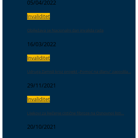
05/04/2022
Invaliditet
Obilježava se Nacionalni dan invalida rada
16/03/2022
Invaliditet
Udruga Zamisli kroz projekt „Pomoć na dlanu“ zaposlila…
29/11/2021
Invaliditet
Lijekovi za liječenje cistične fibroze na Osnovnoj listi…
20/10/2021