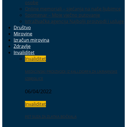
osobe
Online memoriali – sjećanja na naše ljubimce
Spomenar – Moje vječno putovanje
Istraživačka agencija Najbolji proizvodi i usluge
Društvo
Mirovine
Izračun mirovina
Zdravlje
Invaliditet
Invaliditet
MEDICINSKI PROIZVODI IZ KALLDORFA ZA UKRAJINSKE
IZBJEGLICE
06/04/2022
Invaliditet
PET SUZA ZA ZLATKA BOČKALA