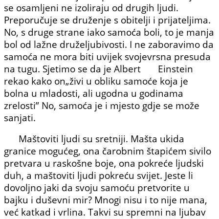
se osamljeni ne izoliraju od drugih ljudi.
Preporučuje se druženje s obitelji i prijateljima.
No, s druge strane iako samoća boli, to je manja
bol od lažne druželjubivosti. I ne zabora­vimo da
samoća ne mora biti uvijek svojevrsna presuda
na tugu. Sjetimo se da je Albert Einstein
rekao kako on„živi u obliku samoće koja je
bolna u mladosti, ali ugodna u godi­nama
zrelosti” No, samoća je i mjesto gdje se može
sanjati.
Maštoviti ljudi su sretniji. Mašta ukida
granice mogućeg, ona čarobnim štapićem sivilo
pretvara u raskošne boje, ona pokreće ljudski
duh, a mašto­viti ljudi pokreću svijet. Jeste li
dovoljno jaki da svoju samoću pretvorite u
bajku i duševni mir? Mnogi nisu i to nije mana,
već katkad i vrlina. Takvi su spre­mni na ljubav