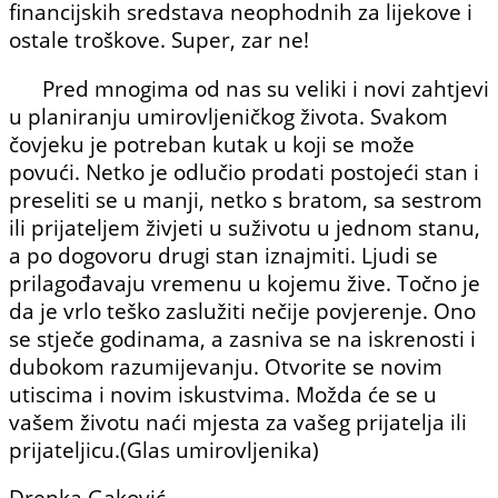
financijskih sredstava neophodnih za lijekove i
ostale troškove. Super, zar ne!
Pred mnogima od nas su veliki i novi zahtjevi
u plani­ranju umirovljeničkog života. Svakom
čovjeku je potreban kutak u koji se može
povući. Netko je odlučio prodati posto­jeći stan i
preseliti se u manji, netko s bratom, sa sestrom
ili prijateljem živjeti u suživotu u jednom stanu,
a po dogovoru drugi stan iznajmiti. Ljudi se
prilagođavaju vremenu u kojemu žive. Točno je
da je vrlo teško zaslužiti nečije povjerenje. Ono
se stječe godinama, a zasniva se na iskrenosti i
dubokom ra­zumijevanju. Otvorite se novim
utiscima i novim iskustvima. Možda će se u
vašem životu naći mjesta za vašeg prijatelja ili
prijateljicu.(Glas umirovljenika)
Drenka Gaković