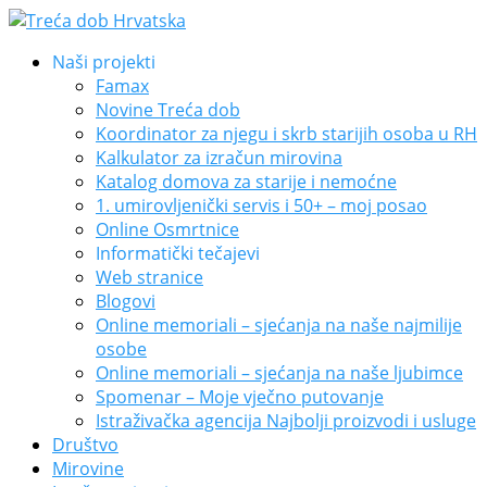
Naši projekti
Famax
Novine Treća dob
Koordinator za njegu i skrb starijih osoba u RH
Kalkulator za izračun mirovina
Katalog domova za starije i nemoćne
1. umirovljenički servis i 50+ – moj posao
Online Osmrtnice
Informatički tečajevi
Web stranice
Blogovi
Online memoriali – sjećanja na naše najmilije
osobe
Online memoriali – sjećanja na naše ljubimce
Spomenar – Moje vječno putovanje
Istraživačka agencija Najbolji proizvodi i usluge
Društvo
Mirovine