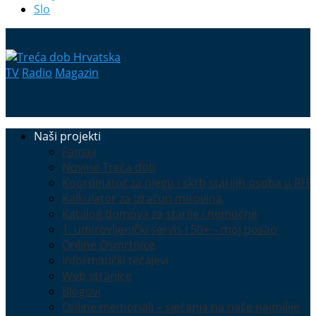
Slo
TV
Radio
Magazin
Naši projekti
Famax
Novine Treća dob
Koordinator za njegu i skrb starijih osoba u RH
Kalkulator za izračun mirovina
Katalog domova za starije i nemoćne
1. umirovljenički servis i 50+ – moj posao
Online Osmrtnice
Informatički tečajevi
Web stranice
Blogovi
Online memoriali – sjećanja na naše najmilije