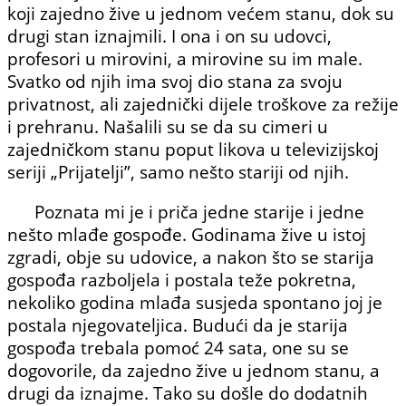
koji zajedno žive u jednom većem stanu, dok su
drugi stan iznajmili. I ona i on su udovci,
profesori u mirovini, a mirovine su im male.
Svatko od njih ima svoj dio stana za svoju
privatnost, ali zajednički dijele troškove za režije
i prehranu. Našalili su se da su cimeri u
zajedničkom stanu poput likova u televi­zijskoj
seriji „Prijatelji”, samo nešto stariji od njih.
Poznata mi je i priča jedne starije i jedne
nešto mlađe gos­pođe. Godinama žive u istoj
zgradi, obje su udovice, a nakon što se starija
gospođa razboljela i postala teže pokretna,
nekoliko godina mlađa susjeda spontano joj je
postala njegovateljica. Budući da je starija
gospođa trebala pomoć 24 sata, one su se
dogovorile, da zajedno žive u jednom stanu, a
drugi da iznajme. Tako su došle do dodatnih