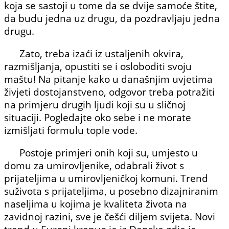
koja se sastoji u tome da se dvije samoće štite,
da budu jedna uz drugu, da pozdravljaju jedna
drugu.
Zato, treba izaći iz ustaljenih okvira,
razmišljanja, opustiti se i osloboditi svoju
maštu! Na pitanje kako u današnjim uvjetima
živjeti dostojanstve­no, odgovor treba potražiti
na primjeru drugih ljudi koji su u sličnoj
situaciji. Pogledajte oko sebe i ne morate
izmišljati formulu tople vode.
Postoje primjeri onih koji su, umjesto u
domu za umirovlje­nike, odabrali život s
prijatelji­ma u umirovljeničkoj komuni. Trend
suživota s prijateljima, u posebno dizajniranim
naselji­ma u kojima je kvaliteta života na
zavidnoj razini, sve je češći diljem svijeta. Novi