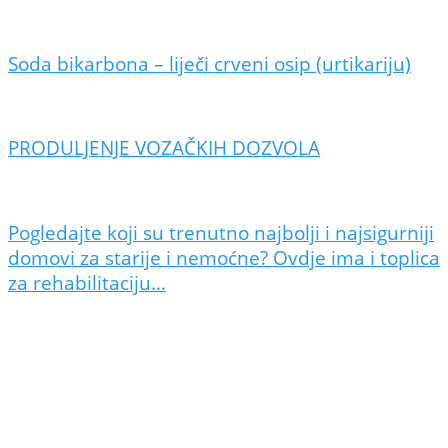
Soda bikarbona – liječi crveni osip (urtikariju)
PRODULJENJE VOZAČKIH DOZVOLA
Pogledajte koji su trenutno najbolji i najsigurniji
domovi za starije i nemoćne? Ovdje ima i toplica
za rehabilitaciju…