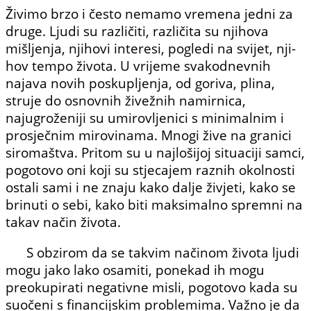
Živimo brzo i često nemamo vremena jedni za
druge. Ljudi su različiti, različita su njihova
mišljenja, njihovi interesi, pogledi na svijet, nji­
hov tempo života. U vrijeme svakodnevnih
najava novih poskupljenja, od goriva, plina,
struje do osnovnih živežnih namirnica,
najugroženiji su umirovljenici s minimalnim i
prosječnim mirovinama. Mno­gi žive na granici
siromaštva. Pritom su u najlošijoj situaciji samci,
pogotovo oni koji su stjecajem raznih okolnosti
ostali sami i ne znaju kako dalje živjeti, kako se
brinuti o sebi, kako biti maksimalno spremni na
takav način života.
S obzirom da se takvim na­činom života ljudi
mogu jako lako osamiti, ponekad ih mogu
preokupirati negativne misli, pogotovo kada su
suočeni s financijskim problemima. Važno je da