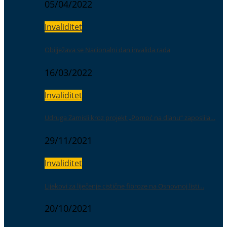
05/04/2022
Invaliditet
Obilježava se Nacionalni dan invalida rada
16/03/2022
Invaliditet
Udruga Zamisli kroz projekt „Pomoć na dlanu“ zaposlila…
29/11/2021
Invaliditet
Lijekovi za liječenje cistične fibroze na Osnovnoj listi…
20/10/2021