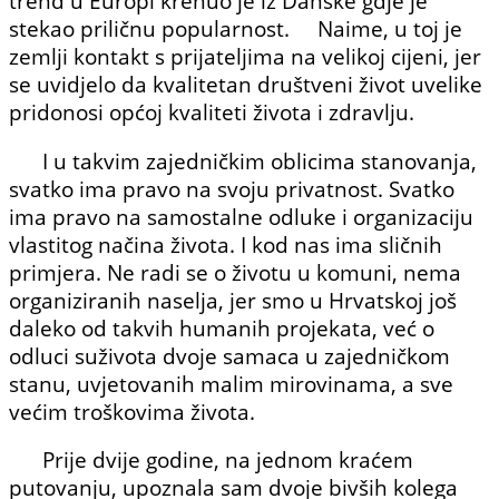
trend u Eu­ropi krenuo je iz Danske gdje je
stekao priličnu popularnost. Naime, u toj je
zemlji kontakt s prijateljima na velikoj cijeni, jer
se uvidjelo da kvalitetan druš­tveni život uvelike
pridonosi općoj kvaliteti života i zdravlju.
I u takvim zajedničkim oblicima stanovanja,
svatko ima pravo na svoju privatnost. Svatko
ima pravo na samostalne odluke i organizaciju
vlastitog načina života. I kod nas ima sličnih
primjera. Ne radi se o životu u komuni, nema
organiziranih naselja, jer smo u Hrvatskoj još
daleko od takvih humanih projekata, već o
odluci suživota dvoje samaca u zajedničkom
stanu, uvjetovanih malim mi­rovinama, a sve
većim troško­vima života.
Prije dvije godine, na jednom kraćem
putovanju, upoznala sam dvoje bivših kolega