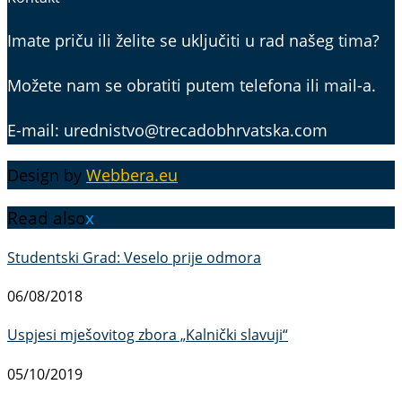
Imate priču ili želite se uključiti u rad našeg tima?
Možete nam se obratiti putem telefona ili mail-a.
E-mail: urednistvo@trecadobhrvatska.com
Design by
Webbera.eu
Read also
x
Studentski Grad: Veselo prije odmora
06/08/2018
Uspjesi mješovitog zbora „Kalnički slavuji“
05/10/2019