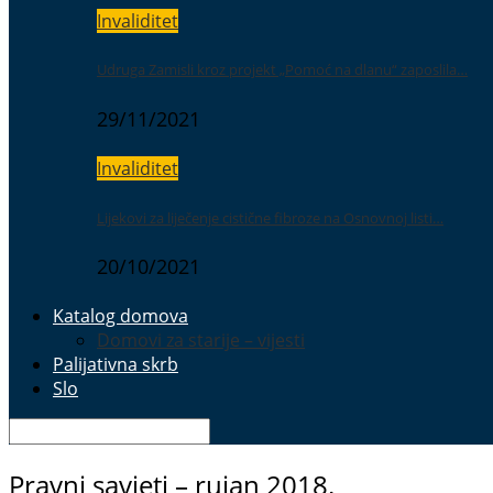
Invaliditet
Udruga Zamisli kroz projekt „Pomoć na dlanu“ zaposlila…
29/11/2021
Invaliditet
Lijekovi za liječenje cistične fibroze na Osnovnoj listi…
20/10/2021
Katalog domova
Domovi za starije – vijesti
Palijativna skrb
Slo
Pravni savjeti – rujan 2018.