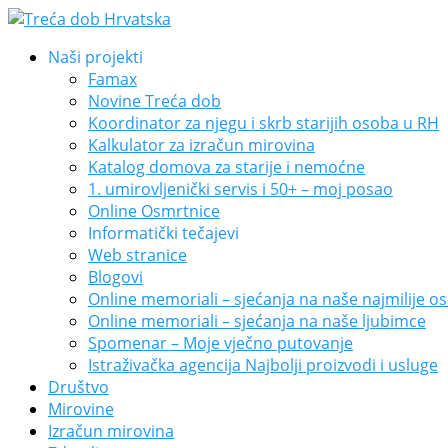
Naši projekti
Famax
Novine Treća dob
Koordinator za njegu i skrb starijih osoba u RH
Kalkulator za izračun mirovina
Katalog domova za starije i nemoćne
1. umirovljenički servis i 50+ – moj posao
Online Osmrtnice
Informatički tečajevi
Web stranice
Blogovi
Online memoriali – sjećanja na naše najmilije o
Online memoriali – sjećanja na naše ljubimce
Spomenar – Moje vječno putovanje
Istraživačka agencija Najbolji proizvodi i usluge
Društvo
Mirovine
Izračun mirovina