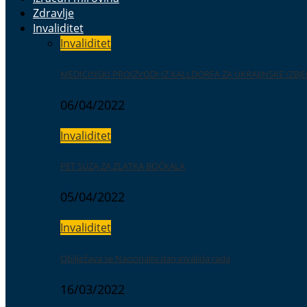
Zdravlje
Invaliditet
Invaliditet
MEDICINSKI PROIZVODI IZ KALLDORFA ZA UKRAJINSKE IZBJE
06/04/2022
Invaliditet
PET SUZA ZA ZLATKA BOČKALA
05/04/2022
Invaliditet
Obilježava se Nacionalni dan invalida rada
16/03/2022