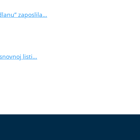
dlanu“ zaposlila…
Osnovnoj listi…