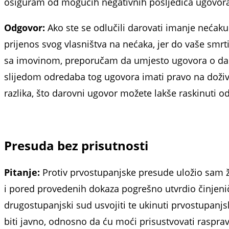
osiguram od mogućih negativnih posljedica ugovor
Odgovor:
Ako ste se odlučili darovati imanje nećak
prijenos svog vlasništva na nećaka, jer do vaše smrt
sa imovinom, preporučam da umjesto ugovora o darov
slijedom odredaba tog ugovora imati pravo na doživo
razlika, što darovni ugovor možete lakše raskinuti 
Presuda bez prisutnosti
Pitanje:
Protiv prvostupanjske presude uložio sam ž
i pored provedenih dokaza pogrešno utvrdio či­njenič
drugostupanjski sud usvojiti te ukinuti prvostupa
biti javno, odnosno da ću moći prisustvovati raspra