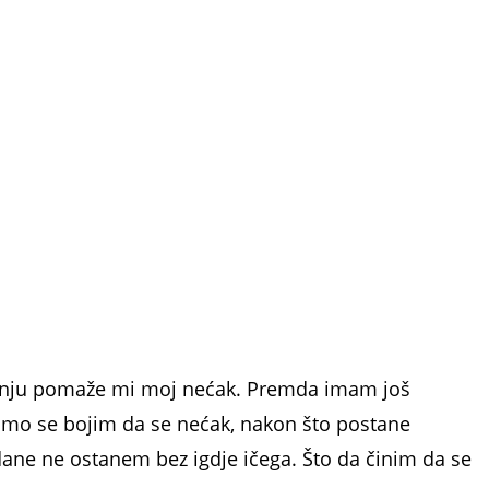
imanju pomaže mi moj nećak. Premda imam još
mo se bojim da se nećak, nakon što po­stane
 dane ne ostanem bez igdje ičega. Što da činim da se