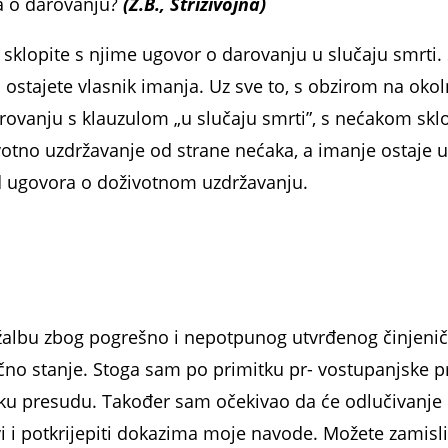
a o darovanju?
(Ž.B., Strizivojna)
u sklopite s njime ugovor o darovanju u slučaju smrt
i ostajete vlasnik imanja. Uz sve to, s obzirom na oko
anju s klauzu­lom „u slučaju smrti”, s nećakom sklo
tno uzdržavanje od strane neća­ka, a imanje ostaje u
od ugovora o doživotnom uzdržavanju.
albu zbog pogrešno i nepot­punog utvrđenog činjeničn
no stanje. Stoga sam po primitku pr- vostupanjske pre
njsku presudu. Također sam očekivao da će odlučiva
vi i potkrijepiti dokazima moje navo­de. Možete zami