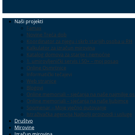
Naši projekti
Famax
Novine Treća dob
Koordinator za njegu i skrb starijih osoba u RH
Kalkulator za izračun mirovina
Katalog domova za starije i nemoćne
1. umirovljenički servis i 50+ – moj posao
Online Osmrtnice
Informatički tečajevi
Web stranice
Blogovi
Online memoriali – sjećanja na naše najmilije o
Online memoriali – sjećanja na naše ljubimce
Spomenar – Moje vječno putovanje
Istraživačka agencija Najbolji proizvodi i usluge
Društvo
Mirovine
Izračun mirovina