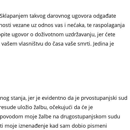
i. Sklapanjem ta­kvog darovnog ugovora odgađate
lnosti vezane uz odnos vas i nećaka, te raspolaganja
pite ugovor o doživotnom uzdržavanju, jer ćete
 vašem vlasništvu do časa vaše smrti. Jedina je
og stanja, jer je evidentno da je prvostupanjski sud
sude uložio žalbu, očeku­jući da će je
nje povodom moje žalbe na drugostupanjskom sudu
sliti moje iznenađenje kad sam dobio pismeni