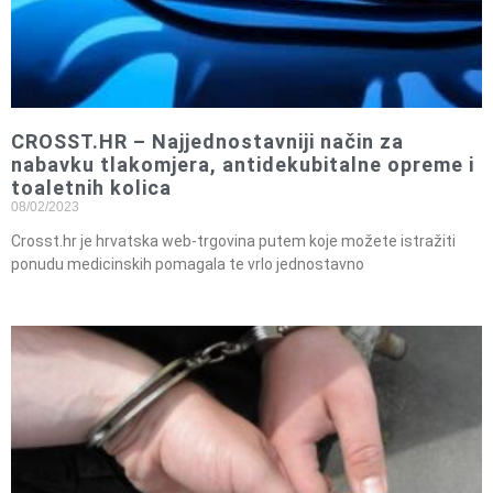
CROSST.HR – Najjednostavniji način za
nabavku tlakomjera, antidekubitalne opreme i
toaletnih kolica
08/02/2023
Crosst.hr je hrvatska web-trgovina putem koje možete istražiti
ponudu medicinskih pomagala te vrlo jednostavno