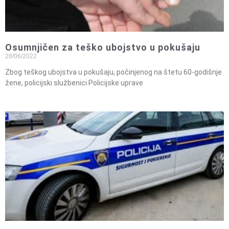
Osumnjičen za teško ubojstvo u pokušaju
28/06/2022
Zbog teškog ubojstva u pokušaju, počinjenog na štetu 60-godišnje
žene, policijski službenici Policijske uprave