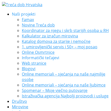
Naši projekti
Famax
Novine Treća dob
Koordinator za njegu i skrb starijih osoba u RH
Kalkulator za izračun mirovina
Katalog domova za starije i nemoćne
1. umirovljenički servis i 50+ – moj posao
Online Osmrtnice
Informatički tečajevi
Web stranice
Blogovi
Online memoriali – sjećanja na naše najmilije
osobe
Online memoriali – sjećanja na naše ljubimce
Spomenar – Moje vječno putovanje
Istraživačka agencija Najbolji proizvodi i usluge
Društvo
Mirovine