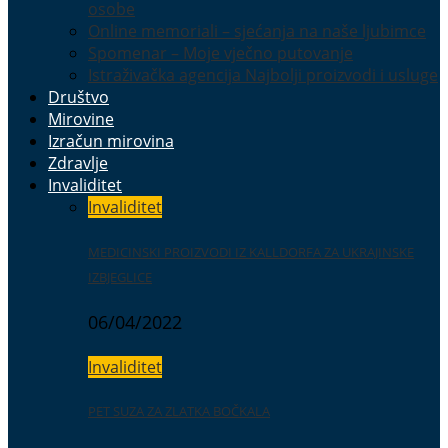
osobe
Online memoriali – sjećanja na naše ljubimce
Spomenar – Moje vječno putovanje
Istraživačka agencija Najbolji proizvodi i usluge
Društvo
Mirovine
Izračun mirovina
Zdravlje
Invaliditet
Invaliditet
MEDICINSKI PROIZVODI IZ KALLDORFA ZA UKRAJINSKE
IZBJEGLICE
06/04/2022
Invaliditet
PET SUZA ZA ZLATKA BOČKALA