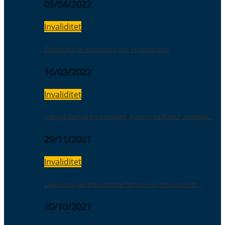
05/04/2022
Invaliditet
Obilježava se Nacionalni dan invalida rada
16/03/2022
Invaliditet
Udruga Zamisli kroz projekt „Pomoć na dlanu“ zaposlila…
29/11/2021
Invaliditet
Lijekovi za liječenje cistične fibroze na Osnovnoj listi…
20/10/2021