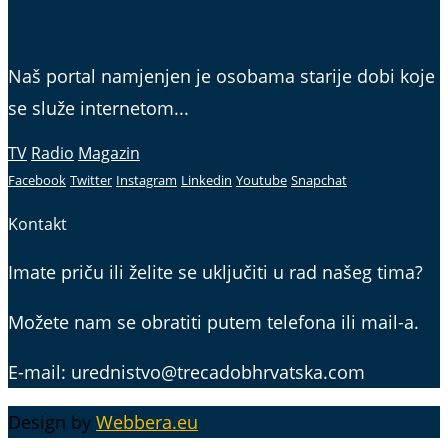
Naš portal namjenjen je osobama starije dobi koje
se služe internetom...
TV
Radio
Magazin
Facebook
Twitter
Instagram
Linkedin
Youtube
Snapchat
Kontakt
Imate priču ili želite se uključiti u rad našeg tima?
Možete nam se obratiti putem telefona ili mail-a.
E-mail: urednistvo@trecadobhrvatska.com
Design by
Webbera.eu