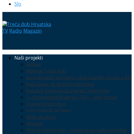
Slo
TV
Radio
Magazin
Naši projekti
Famax
Novine Treća dob
Koordinator za njegu i skrb starijih osoba u RH
Kalkulator za izračun mirovina
Katalog domova za starije i nemoćne
1. umirovljenički servis i 50+ – moj posao
Online Osmrtnice
Informatički tečajevi
Web stranice
Blogovi
Online memoriali – sjećanja na naše najmilije