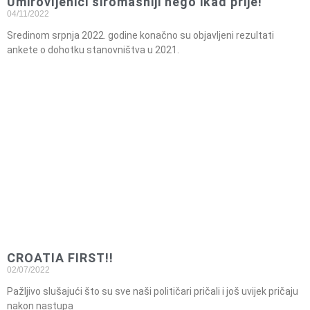
Umirovljenici siromašniji nego ikad prije!
04/11/2022
Sredinom srpnja 2022. godine konačno su objavljeni rezultati
ankete o dohotku stanovništva u 2021.
CROATIA FIRST!!
02/07/2022
Pažljivo slušajući što su sve naši političari pričali i još uvijek pričaju
nakon nastupa