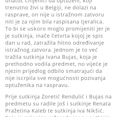
unatoč činjenici da optuženi, koji
trenutno živi u Belgiji, ne dolazi na
rasprave, on nije u istražnom zatvoru
niti je za njim bila raspisana tjeralica.
To bi se uskoro moglo promijeniti jer je
je sutkinja, inače četvrta kojoj je spis
dan u rad, zatražila hitno određivanje
istražnog zatvora. Jednom je to već
tražila sutkinja Ivana Bujas, koja je
prethodno vodila predmet, no vijeće je
njezin prijedlog odbilo smatrajući da
nije iscrpila sve mogućnosti pozivanja
optuženika na raspravu.
Prije sutkinja Zoretić Rendulić i Bujas na
predmetu su radile još i sutkinje Renata
Pražetina Kaleb te sutkinja iva Nikšić.