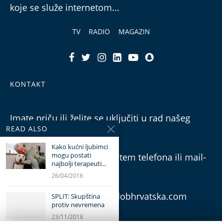
koje se služe internetom...
TV
RADIO
MAGAZIN
KONTAKT
Imate priču ili želite se uključiti u rad našeg
READ ALSO
tima?
Kako kućni ljubimci
mogu postati
Možete nam se obratiti putem telefona ili mail-
najbolji terapeuti...
a.
26/04/2016
E-mail: urednistvo@trecadobhrvatska.com
SPLIT: Skupština
protiv nevremena
23/11/2018