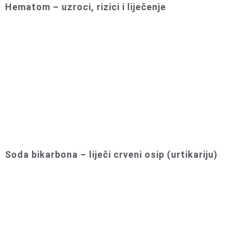
Hematom – uzroci, rizici i liječenje
Soda bikarbona – liječi crveni osip (urtikariju)