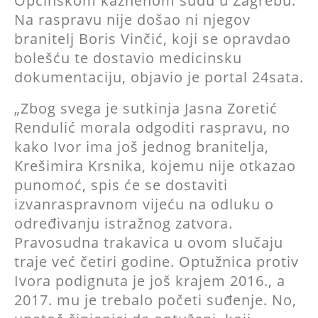
Općinskom kaznenom sudu u Zagrebu.
Na raspravu nije došao ni njegov
branitelj Boris Vinčić, koji se opravdao
bolešću te dostavio medicinsku
dokumentaciju, objavio je portal 24sata.
„Zbog svega je sutkinja Jasna Zoretić
Rendulić morala odgoditi raspravu, no
kako Ivor ima još jednog branitelja,
Krešimira Krsnika, kojemu nije otkazao
punomoć, spis će se dostaviti
izvanraspravnom vijeću na odluku o
određivanju istražnog zatvora.
Pravosudna trakavica u ovom slučaju
traje već četiri godine. Optužnica protiv
Ivora podignuta je još krajem 2016., a
2017. mu je trebalo početi suđenje. No,