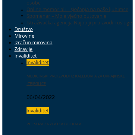
osobe
Online memoriali – sjećanja na naše ljubimce
Spomenar – Moje vječno putovanje
Istraživačka agencija Najbolji proizvodi i usluge
Društvo
Mirovine
Izračun mirovina
Zdravlje
Invaliditet
Invaliditet
MEDICINSKI PROIZVODI IZ KALLDORFA ZA UKRAJINSKE
IZBJEGLICE
06/04/2022
Invaliditet
PET SUZA ZA ZLATKA BOČKALA