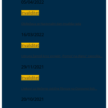
05/04/2022
Invaliditet
Obilježava se Nacionalni dan invalida rada
16/03/2022
Invaliditet
Udruga Zamisli kroz projekt „Pomoć na dlanu“ zaposlila…
29/11/2021
Invaliditet
Lijekovi za liječenje cistične fibroze na Osnovnoj listi…
20/10/2021