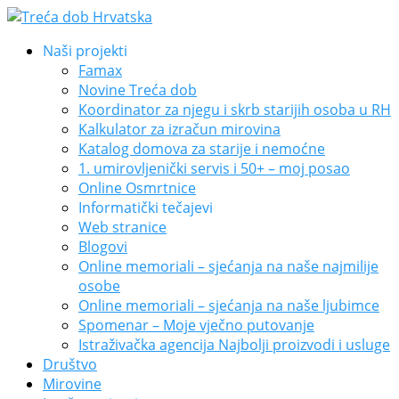
Naši projekti
Famax
Novine Treća dob
Koordinator za njegu i skrb starijih osoba u RH
Kalkulator za izračun mirovina
Katalog domova za starije i nemoćne
1. umirovljenički servis i 50+ – moj posao
Online Osmrtnice
Informatički tečajevi
Web stranice
Blogovi
Online memoriali – sjećanja na naše najmilije
osobe
Online memoriali – sjećanja na naše ljubimce
Spomenar – Moje vječno putovanje
Istraživačka agencija Najbolji proizvodi i usluge
Društvo
Mirovine