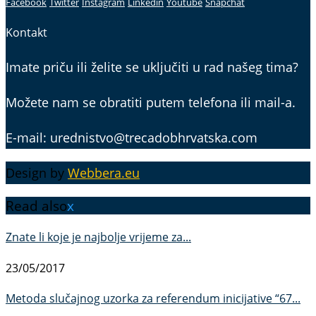
Facebook
Twitter
Instagram
Linkedin
Youtube
Snapchat
Kontakt
Imate priču ili želite se uključiti u rad našeg tima?
Možete nam se obratiti putem telefona ili mail-a.
E-mail: urednistvo@trecadobhrvatska.com
Design by
Webbera.eu
Read also
x
Znate li koje je najbolje vrijeme za...
23/05/2017
Metoda slučajnog uzorka za referendum inicijative “67...