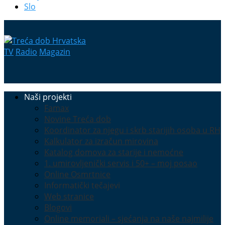
Slo
TV
Radio
Magazin
Naši projekti
Famax
Novine Treća dob
Koordinator za njegu i skrb starijih osoba u RH
Kalkulator za izračun mirovina
Katalog domova za starije i nemoćne
1. umirovljenički servis i 50+ – moj posao
Online Osmrtnice
Informatički tečajevi
Web stranice
Blogovi
Online memoriali – sjećanja na naše najmilije