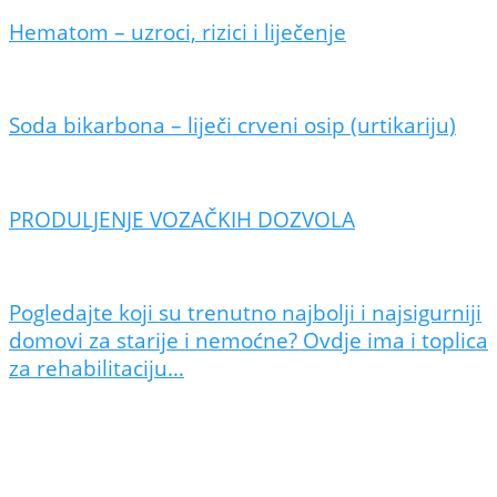
Hematom – uzroci, rizici i liječenje
Soda bikarbona – liječi crveni osip (urtikariju)
PRODULJENJE VOZAČKIH DOZVOLA
Pogledajte koji su trenutno najbolji i najsigurniji
domovi za starije i nemoćne? Ovdje ima i toplica
za rehabilitaciju…