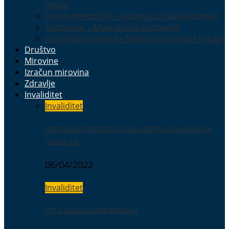
osobe
Online memoriali – sjećanja na naše ljubimce
Spomenar – Moje vječno putovanje
Istraživačka agencija Najbolji proizvodi i usluge
Društvo
Mirovine
Izračun mirovina
Zdravlje
Invaliditet
Invaliditet
MEDICINSKI PROIZVODI IZ KALLDORFA ZA UKRAJINSKE
IZBJEGLICE
06/04/2022
Invaliditet
PET SUZA ZA ZLATKA BOČKALA