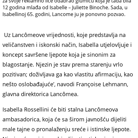
za svoje reklamno lice
odabrao glumicu koja je tada bila
12 godina mlađa od Isabelle – Juliette Binoche. Sada, u
Isabellinoj 65. godini, Lancome ju je ponovno pozvao.
Uz Lancômeove vrijednosti, koje predstavlja na
veličanstven i iskonski način, Isabella utjelovljuje i
koncept savršene ljepote koja je sinonim za
blagostanje. Njezin je stav prema starenju vrlo
pozitivan; doživljava ga kao vlastitu afirmaciju, kao
nešto oslobađajuće’, navodi Françoise Lehmann,
glavna direktorica Lancômea.
Isabella Rossellini će biti stalna Lancômeova
ambasadorica, koja će sa širom javnošću dijeliti
male tajne o pronalaženju sreće i istinske ljepote.