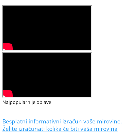
Najpopularnije objave
Besplatni informativni izračun vaše mirovine.
Želite izračunati kolika će biti vaša mirovina