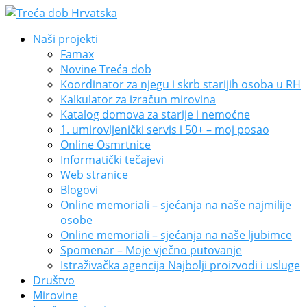
Naši projekti
Famax
Novine Treća dob
Koordinator za njegu i skrb starijih osoba u RH
Kalkulator za izračun mirovina
Katalog domova za starije i nemoćne
1. umirovljenički servis i 50+ – moj posao
Online Osmrtnice
Informatički tečajevi
Web stranice
Blogovi
Online memoriali – sjećanja na naše najmilije
osobe
Online memoriali – sjećanja na naše ljubimce
Spomenar – Moje vječno putovanje
Istraživačka agencija Najbolji proizvodi i usluge
Društvo
Mirovine