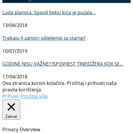
Luda planeta. Spasili bebu koja je puzala...
13/04/2018
Trebaju li zatvori odjeljenje za starije?
10/07/2019
GODINE NISU VAŽNE? ISPOVIJEST TINEJDŽERA KOJI SE...
17/04/2018
Ova stranica koristi kolačiće. Pročitaj i prihvati naša
pravila korištenja.
Prihvati
Pročitaj više
Zatvori
Privacy Overview