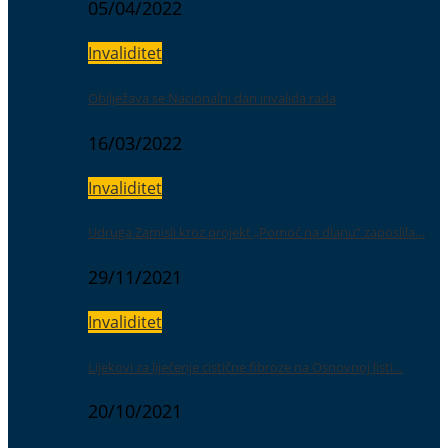
05/04/2022
Invaliditet
Obilježava se Nacionalni dan invalida rada
16/03/2022
Invaliditet
Udruga Zamisli kroz projekt „Pomoć na dlanu“ zaposlila…
29/11/2021
Invaliditet
Lijekovi za liječenje cistične fibroze na Osnovnoj listi…
20/10/2021