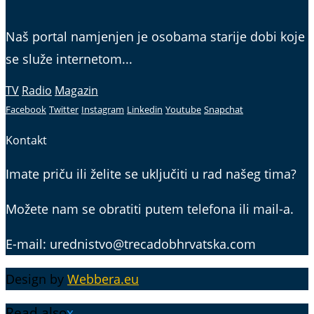
Naš portal namjenjen je osobama starije dobi koje
se služe internetom...
TV
Radio
Magazin
Facebook
Twitter
Instagram
Linkedin
Youtube
Snapchat
Kontakt
Imate priču ili želite se uključiti u rad našeg tima?
Možete nam se obratiti putem telefona ili mail-a.
E-mail: urednistvo@trecadobhrvatska.com
Design by
Webbera.eu
Read also
x