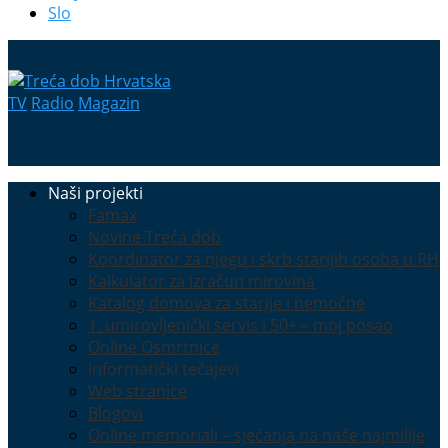
Slo
TV
Radio
Magazin
Naši projekti
Famax
Novine Treća dob
Koordinator za njegu i skrb starijih osoba u RH
Kalkulator za izračun mirovina
Katalog domova za starije i nemoćne
1. umirovljenički servis i 50+ – moj posao
Online Osmrtnice
Informatički tečajevi
Web stranice
Blogovi
Online memoriali – sjećanja na naše najmilije