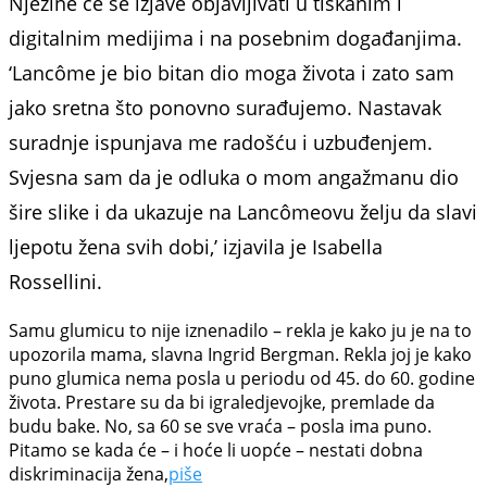
Njezine će se izjave objavljivati u tiskanim i
digitalnim medijima i na posebnim događanjima.
‘Lancôme je bio bitan dio moga života i zato sam
jako sretna što ponovno surađujemo. Nastavak
suradnje ispunjava me radošću i uzbuđenjem.
Svjesna sam da je odluka o mom angažmanu dio
šire slike i da ukazuje na Lancômeovu želju da slavi
ljepotu žena svih dobi,’ izjavila je Isabella
Rossellini.
Samu glumicu to nije iznenadilo – rekla je kako ju je na to
upozorila mama, slavna Ingrid Bergman. Rekla joj je kako
puno glumica nema posla u periodu od 45. do 60. godine
života. Prestare su da bi
igrale
djevojke, premlade da
budu bake. No, sa 60 se sve vraća – posla ima puno.
Pitamo se kada će – i hoće li uopće – nestati dobna
diskriminacija žena,
piše