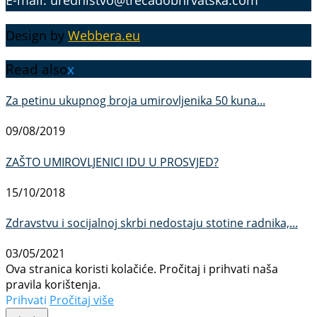
E-mail: urednistvo@trecadobhrvatska.com
Design by
Webbera.eu
Read also
x
Za petinu ukupnog broja umirovljenika 50 kuna...
09/08/2019
ZAŠTO UMIROVLJENICI IDU U PROSVJED?
15/10/2018
Zdravstvu i socijalnoj skrbi nedostaju stotine radnika,...
03/05/2021
Ova stranica koristi kolačiće. Pročitaj i prihvati naša
pravila korištenja.
Prihvati
Pročitaj više