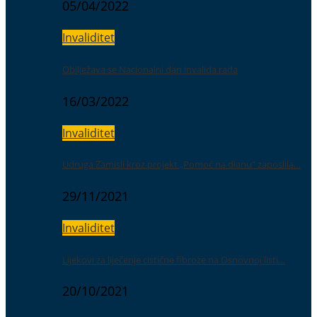
05/04/2022
Invaliditet
Obilježava se Nacionalni dan invalida rada
16/03/2022
Invaliditet
Udruga Zamisli kroz projekt „Pomoć na dlanu“ zaposlila…
29/11/2021
Invaliditet
Lijekovi za liječenje cistične fibroze na Osnovnoj listi…
20/10/2021