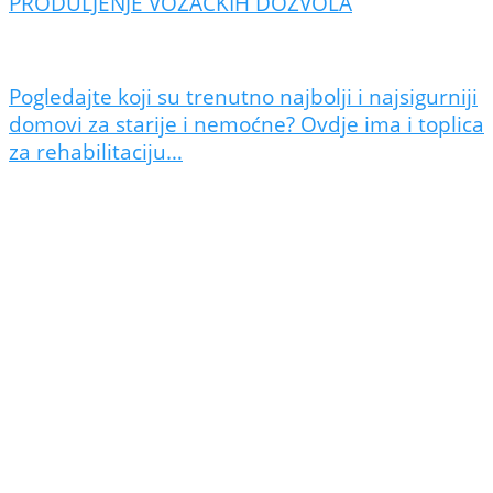
PRODULJENJE VOZAČKIH DOZVOLA
Pogledajte koji su trenutno najbolji i najsigurniji
domovi za starije i nemoćne? Ovdje ima i toplica
za rehabilitaciju…