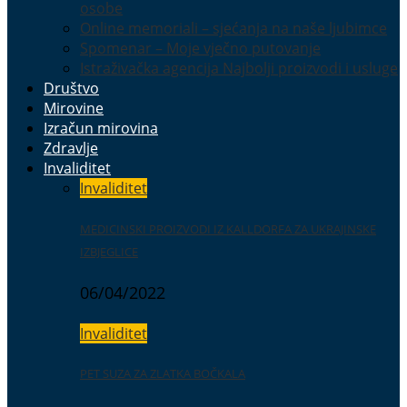
osobe
Online memoriali – sjećanja na naše ljubimce
Spomenar – Moje vječno putovanje
Istraživačka agencija Najbolji proizvodi i usluge
Društvo
Mirovine
Izračun mirovina
Zdravlje
Invaliditet
Invaliditet
MEDICINSKI PROIZVODI IZ KALLDORFA ZA UKRAJINSKE
IZBJEGLICE
06/04/2022
Invaliditet
PET SUZA ZA ZLATKA BOČKALA