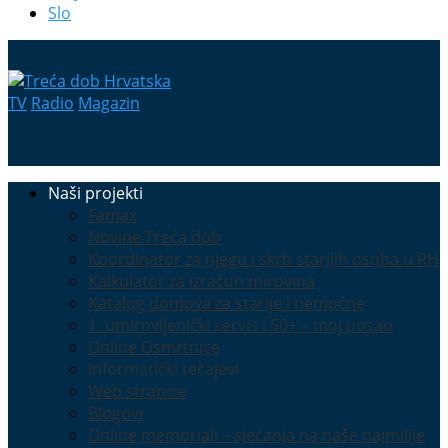
Slo
TV
Radio
Magazin
Naši projekti
Famax
Novine Treća dob
Koordinator za njegu i skrb starijih osoba u RH
Kalkulator za izračun mirovina
Katalog domova za starije i nemoćne
1. umirovljenički servis i 50+ – moj posao
Online Osmrtnice
Informatički tečajevi
Web stranice
Blogovi
Online memoriali – sjećanja na naše najmilije