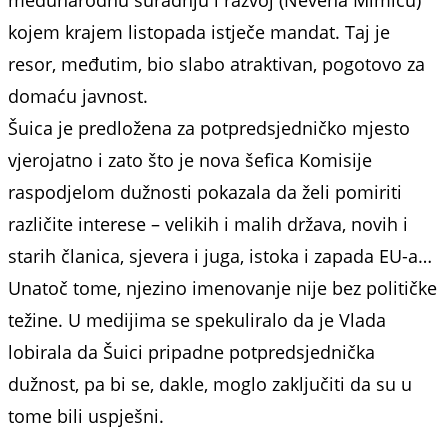
međunarodnu suradnju i razvoj (Nevena Mimicu)
kojem krajem listopada istječe mandat. Taj je
resor, međutim, bio slabo atraktivan, pogotovo za
domaću javnost.
Šuica je predložena za potpredsjedničko mjesto
vjerojatno i zato što je nova šefica Komisije
raspodjelom dužnosti pokazala da želi pomiriti
različite interese – velikih i malih država, novih i
starih članica, sjevera i juga, istoka i zapada EU-a…
Unatoč tome, njezino imenovanje nije bez političke
težine. U medijima se spekuliralo da je Vlada
lobirala da Šuici pripadne potpredsjednička
dužnost, pa bi se, dakle, moglo zaključiti da su u
tome bili uspješni.