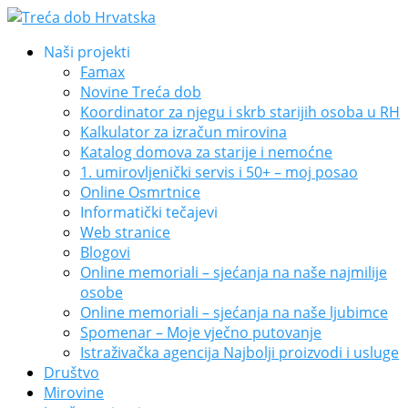
Naši projekti
Famax
Novine Treća dob
Koordinator za njegu i skrb starijih osoba u RH
Kalkulator za izračun mirovina
Katalog domova za starije i nemoćne
1. umirovljenički servis i 50+ – moj posao
Online Osmrtnice
Informatički tečajevi
Web stranice
Blogovi
Online memoriali – sjećanja na naše najmilije
osobe
Online memoriali – sjećanja na naše ljubimce
Spomenar – Moje vječno putovanje
Istraživačka agencija Najbolji proizvodi i usluge
Društvo
Mirovine