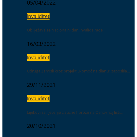
05/04/2022
Invaliditet
Obilježava se Nacionalni dan invalida rada
16/03/2022
Invaliditet
Udruga Zamisli kroz projekt „Pomoć na dlanu“ zaposlila…
29/11/2021
Invaliditet
Lijekovi za liječenje cistične fibroze na Osnovnoj listi…
20/10/2021