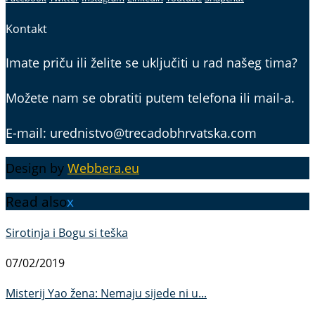
Kontakt
Imate priču ili želite se uključiti u rad našeg tima?
Možete nam se obratiti putem telefona ili mail-a.
E-mail: urednistvo@trecadobhrvatska.com
Design by
Webbera.eu
Read also
x
Sirotinja i Bogu si teška
07/02/2019
Misterij Yao žena: Nemaju sijede ni u...