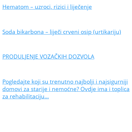
Hematom – uzroci, rizici i liječenje
Soda bikarbona – liječi crveni osip (urtikariju)
PRODULJENJE VOZAČKIH DOZVOLA
Pogledajte koji su trenutno najbolji i najsigurniji
domovi za starije i nemoćne? Ovdje ima i toplica
za rehabilitaciju…