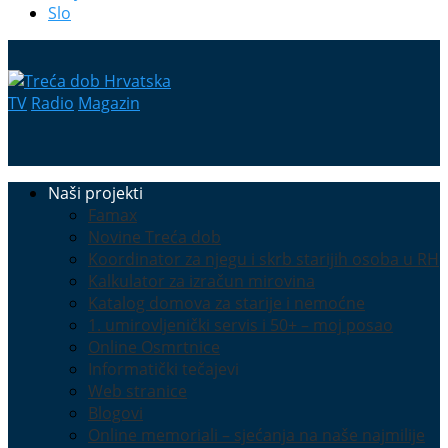
Slo
TV
Radio
Magazin
Naši projekti
Famax
Novine Treća dob
Koordinator za njegu i skrb starijih osoba u RH
Kalkulator za izračun mirovina
Katalog domova za starije i nemoćne
1. umirovljenički servis i 50+ – moj posao
Online Osmrtnice
Informatički tečajevi
Web stranice
Blogovi
Online memoriali – sjećanja na naše najmilije