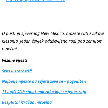
U pustinji sjevernog New Mexica, možete čuti zvukove
klesanja, jedan čovjek oduševljeno radi pod zemljom
u pećini.
Vezane vijesti
Seks u starosti?!
Najbolje mjesto na svjetu zove se – pogodite?!
11 najčešćih simptoma raka koji se ignoriraju
Besplatni izračun mirovina