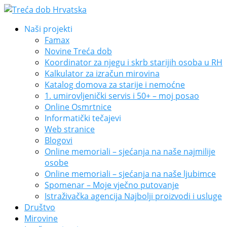
Naši projekti
Famax
Novine Treća dob
Koordinator za njegu i skrb starijih osoba u RH
Kalkulator za izračun mirovina
Katalog domova za starije i nemoćne
1. umirovljenički servis i 50+ – moj posao
Online Osmrtnice
Informatički tečajevi
Web stranice
Blogovi
Online memoriali – sjećanja na naše najmilije
osobe
Online memoriali – sjećanja na naše ljubimce
Spomenar – Moje vječno putovanje
Istraživačka agencija Najbolji proizvodi i usluge
Društvo
Mirovine