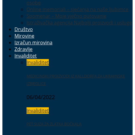
osobe
Online memoriali – sjećanja na naše ljubimce
Spomenar – Moje vječno putovanje
Istraživačka agencija Najbolji proizvodi i usluge
Društvo
Mirovine
Izračun mirovina
Zdravlje
Invaliditet
Invaliditet
MEDICINSKI PROIZVODI IZ KALLDORFA ZA UKRAJINSKE
IZBJEGLICE
06/04/2022
Invaliditet
PET SUZA ZA ZLATKA BOČKALA