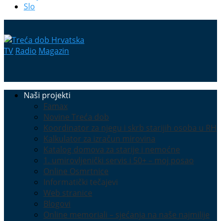
Slo
TV
Radio
Magazin
Naši projekti
Famax
Novine Treća dob
Koordinator za njegu i skrb starijih osoba u RH
Kalkulator za izračun mirovina
Katalog domova za starije i nemoćne
1. umirovljenički servis i 50+ – moj posao
Online Osmrtnice
Informatički tečajevi
Web stranice
Blogovi
Online memoriali – sjećanja na naše najmilije