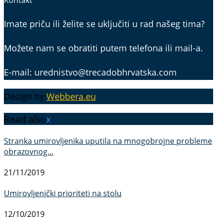
Kontakt
Imate priču ili želite se uključiti u rad našeg tima?
Možete nam se obratiti putem telefona ili mail-a.
E-mail: urednistvo@trecadobhrvatska.com
Design by
Webbera.eu
Read also
x
Stranka umirovljenika uputila na mnogobrojne probleme
obrazovnog...
21/11/2019
Umirovljenički prioriteti na stolu
12/10/2019