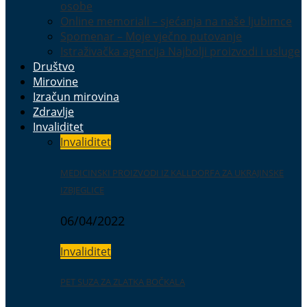
osobe
Online memoriali – sjećanja na naše ljubimce
Spomenar – Moje vječno putovanje
Istraživačka agencija Najbolji proizvodi i usluge
Društvo
Mirovine
Izračun mirovina
Zdravlje
Invaliditet
Invaliditet
MEDICINSKI PROIZVODI IZ KALLDORFA ZA UKRAJINSKE
IZBJEGLICE
06/04/2022
Invaliditet
PET SUZA ZA ZLATKA BOČKALA