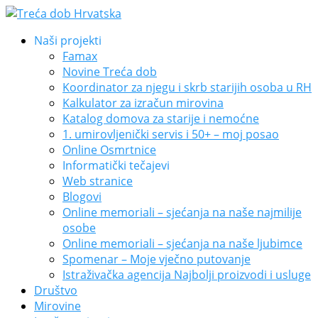
Naši projekti
Famax
Novine Treća dob
Koordinator za njegu i skrb starijih osoba u RH
Kalkulator za izračun mirovina
Katalog domova za starije i nemoćne
1. umirovljenički servis i 50+ – moj posao
Online Osmrtnice
Informatički tečajevi
Web stranice
Blogovi
Online memoriali – sjećanja na naše najmilije
osobe
Online memoriali – sjećanja na naše ljubimce
Spomenar – Moje vječno putovanje
Istraživačka agencija Najbolji proizvodi i usluge
Društvo
Mirovine