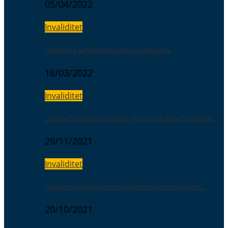
05/04/2022
Invaliditet
Obilježava se Nacionalni dan invalida rada
16/03/2022
Invaliditet
Udruga Zamisli kroz projekt „Pomoć na dlanu“ zaposlila…
29/11/2021
Invaliditet
Lijekovi za liječenje cistične fibroze na Osnovnoj listi…
20/10/2021