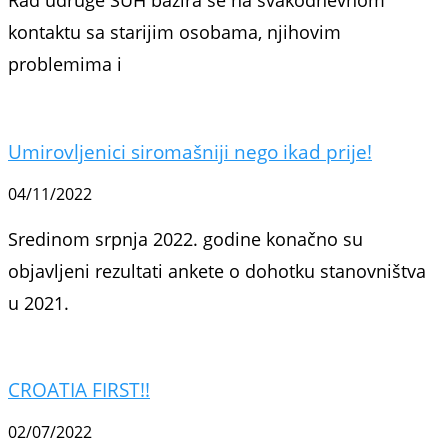
Rad udruge SUH bazira se na svakodnevnom
kontaktu sa starijim osobama, njihovim
problemima i
Umirovljenici siromašniji nego ikad prije!
04/11/2022
Sredinom srpnja 2022. godine konačno su
objavljeni rezultati ankete o dohotku stanovništva
u 2021.
CROATIA FIRST!!
02/07/2022