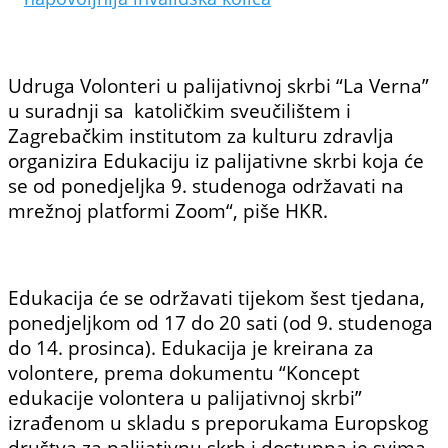
Udruga Volonteri u palijativnoj skrbi “La Verna”
u suradnji sa katoličkim sveučilištem i
Zagrebačkim institutom za kulturu zdravlja
organizira Edukaciju iz palijativne skrbi koja će
se od ponedjeljka 9. studenoga održavati na
mrežnoj platformi Zoom“, piše HKR.
Edukacija će se održavati tijekom šest tjedana,
ponedjeljkom od 17 do 20 sati (od 9. studenoga
do 14. prosinca). Edukacija je kreirana za
volontere, prema dokumentu “Koncept
edukacije volontera u palijativnoj skrbi”
izrađenom u skladu s preporukama Europskog
društva za palijativnu skrb i dostupna je svima