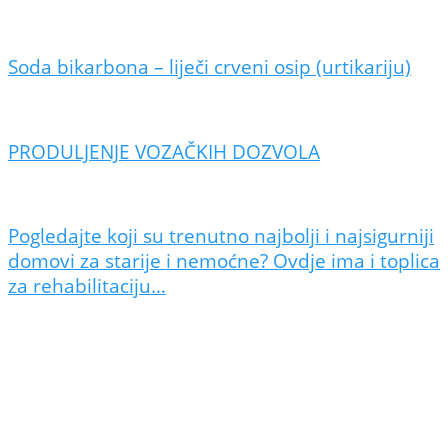
Soda bikarbona – liječi crveni osip (urtikariju)
PRODULJENJE VOZAČKIH DOZVOLA
Pogledajte koji su trenutno najbolji i najsigurniji
domovi za starije i nemoćne? Ovdje ima i toplica
za rehabilitaciju…