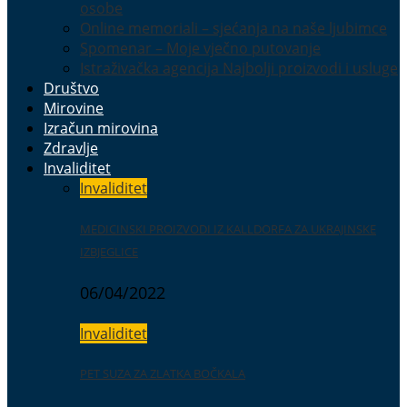
osobe
Online memoriali – sjećanja na naše ljubimce
Spomenar – Moje vječno putovanje
Istraživačka agencija Najbolji proizvodi i usluge
Društvo
Mirovine
Izračun mirovina
Zdravlje
Invaliditet
Invaliditet
MEDICINSKI PROIZVODI IZ KALLDORFA ZA UKRAJINSKE
IZBJEGLICE
06/04/2022
Invaliditet
PET SUZA ZA ZLATKA BOČKALA