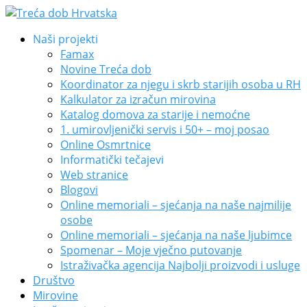
Naši projekti
Famax
Novine Treća dob
Koordinator za njegu i skrb starijih osoba u RH
Kalkulator za izračun mirovina
Katalog domova za starije i nemoćne
1. umirovljenički servis i 50+ – moj posao
Online Osmrtnice
Informatički tečajevi
Web stranice
Blogovi
Online memoriali – sjećanja na naše najmilije
osobe
Online memoriali – sjećanja na naše ljubimce
Spomenar – Moje vječno putovanje
Istraživačka agencija Najbolji proizvodi i usluge
Društvo
Mirovine