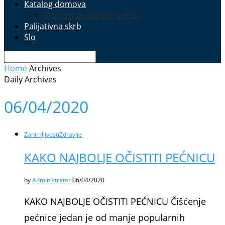
Katalog domova
Domovi za starije – vijesti
Palijativna skrb
Slo
Home
Archives
Daily Archives
06/04/2020
Zanimljivosti
Zdravlje
KAKO NAJBOLJE OČISTITI PEĆNICU
by
Administrator
06/04/2020
KAKO NAJBOLJE OČISTITI PEĆNICU Čišćenje
pećnice jedan je od manje popularnih