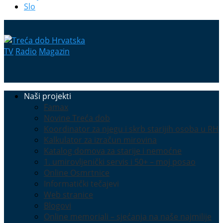
Slo
TV
Radio
Magazin
Naši projekti
Famax
Novine Treća dob
Koordinator za njegu i skrb starijih osoba u RH
Kalkulator za izračun mirovina
Katalog domova za starije i nemoćne
1. umirovljenički servis i 50+ – moj posao
Online Osmrtnice
Informatički tečajevi
Web stranice
Blogovi
Online memoriali – sjećanja na naše najmilije