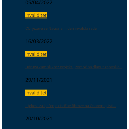
05/04/2022
Invaliditet
Obilježava se Nacionalni dan invalida rada
16/03/2022
Invaliditet
Udruga Zamisli kroz projekt „Pomoć na dlanu“ zaposlila…
29/11/2021
Invaliditet
Lijekovi za liječenje cistične fibroze na Osnovnoj listi…
20/10/2021