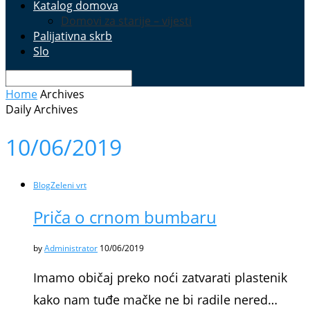
Katalog domova
Domovi za starije – vijesti
Palijativna skrb
Slo
Home
Archives
Daily Archives
10/06/2019
Blog
Zeleni vrt
Priča o crnom bumbaru
by
Administrator
10/06/2019
Imamo običaj preko noći zatvarati plastenik
kako nam tuđe mačke ne bi radile nered…