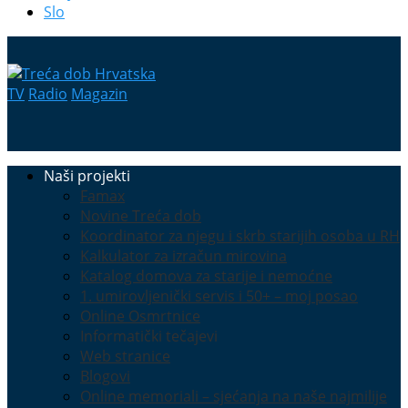
Slo
TV
Radio
Magazin
Naši projekti
Famax
Novine Treća dob
Koordinator za njegu i skrb starijih osoba u RH
Kalkulator za izračun mirovina
Katalog domova za starije i nemoćne
1. umirovljenički servis i 50+ – moj posao
Online Osmrtnice
Informatički tečajevi
Web stranice
Blogovi
Online memoriali – sjećanja na naše najmilije