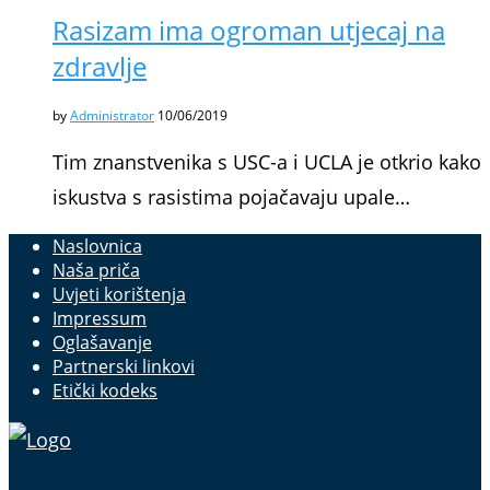
Rasizam ima ogroman utjecaj na
zdravlje
by
Administrator
10/06/2019
Tim znanstvenika s USC-a i UCLA je otkrio kako
iskustva s rasistima pojačavaju upale…
Naslovnica
Naša priča
Uvjeti korištenja
Impressum
Oglašavanje
Partnerski linkovi
Etički kodeks