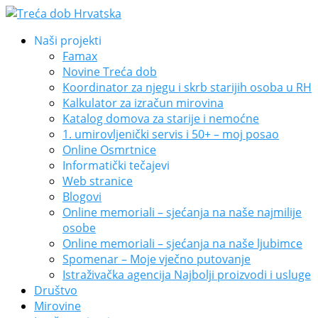
Naši projekti
Famax
Novine Treća dob
Koordinator za njegu i skrb starijih osoba u RH
Kalkulator za izračun mirovina
Katalog domova za starije i nemoćne
1. umirovljenički servis i 50+ – moj posao
Online Osmrtnice
Informatički tečajevi
Web stranice
Blogovi
Online memoriali – sjećanja na naše najmilije
osobe
Online memoriali – sjećanja na naše ljubimce
Spomenar – Moje vječno putovanje
Istraživačka agencija Najbolji proizvodi i usluge
Društvo
Mirovine