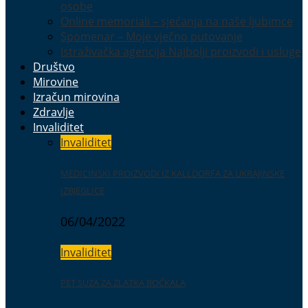
osobe
Online memoriali – sjećanja na naše ljubimce
Spomenar – Moje vječno putovanje
Istraživačka agencija Najbolji proizvodi i usluge
Društvo
Mirovine
Izračun mirovina
Zdravlje
Invaliditet
Invaliditet
MEDICINSKI PROIZVODI IZ KALLDORFA ZA UKRAJINSKE
IZBJEGLICE
06/04/2022
Invaliditet
PET SUZA ZA ZLATKA BOČKALA