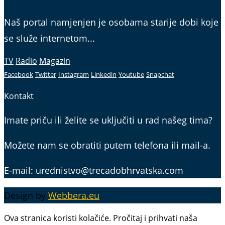
Naš portal namjenjen je osobama starije dobi koje
se služe internetom...
TV
Radio
Magazin
Facebook
Twitter
Instagram
Linkedin
Youtube
Snapchat
Kontakt
Imate priču ili želite se uključiti u rad našeg tima?
Možete nam se obratiti putem telefona ili mail-a.
E-mail: urednistvo@trecadobhrvatska.com
Design by
Webbera.eu
Ova stranica koristi kolačiće. Pročitaj i prihvati naša