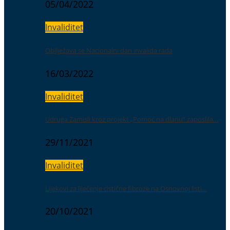
05/04/2022
Invaliditet
Obilježava se Nacionalni dan invalida rada
16/03/2022
Invaliditet
Udruga Zamisli kroz projekt „Pomoć na dlanu“ zaposlila…
29/11/2021
Invaliditet
Lijekovi za liječenje cistične fibroze na Osnovnoj listi…
20/10/2021