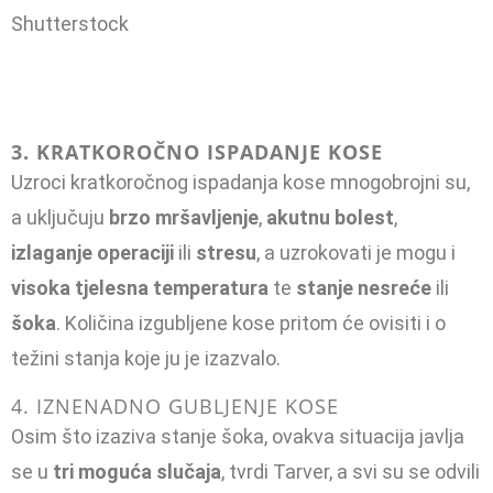
Shutterstock
3. KRATKOROČNO ISPADANJE KOSE
Uzroci kratkoročnog ispadanja kose mnogobrojni su,
a uključuju
brzo mršavljenje
,
akutnu bolest
,
izlaganje operaciji
ili
stresu
, a uzrokovati je mogu i
visoka tjelesna temperatura
te
stanje nesreće
ili
šoka
. Količina izgubljene kose pritom će ovisiti i o
težini stanja koje ju je izazvalo.
4. IZNENADNO GUBLJENJE KOSE
Osim što izaziva stanje šoka, ovakva situacija javlja
se u
tri moguća slučaja
, tvrdi Tarver, a svi su se odvili