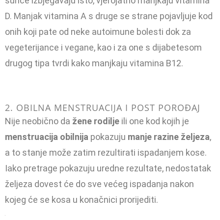
sunce izbjegavaju isto, vjerojatno manjkaju vitamina
D. Manjak vitamina A s druge se strane pojavljuje kod
onih koji pate od neke autoimune bolesti dok za
vegeterijance i vegane, kao i za one s dijabetesom
drugog tipa tvrdi kako manjkaju vitamina B12.
2. OBILNA MENSTRUACIJA I POST POROĐAJ
Nije neobično da
žene rodilje
ili one kod kojih je
menstruacija obilnija
pokazuju
manje razine željeza
,
a to stanje može zatim rezultirati ispadanjem kose.
Iako pretrage pokazuju uredne rezultate, nedostatak
željeza dovest će do sve većeg ispadanja nakon
kojeg će se kosa u konačnici prorijediti.