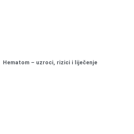
Hematom – uzroci, rizici i liječenje