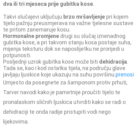
dva ili tri mjeseca prije gubitka kose
.
Takvi slučajevi uključuju
brzo mršavljenje
pri kojem
tijelo pažnju preusmjerava na važne tjelesne sustave
te pritom zanemaruje kosu.
Hormonalne promjene
drugi su slučaj iznenadnog
gubitka kose, a pri takvom stanju kosa postaje suha,
mijenja teksturu dok se naposlijetku ne prorijedi u
potpunosti.
Posljednji uzrok gubitka kose može biti
dehidracija
.
Tada se, kao i kod ostatka tijela, na području glave
javljaju ljuskice koje ukazuju na suhu površinu.
prenosi
Umjesto da posegnete za šamponom protiv prhuti,
Tarver navodi kako je pametnije proučiti tijelo te
pronalaskom sličnih ljuskica utvrditi kako se radi o
dehidraciji te onda radije pristupiti vodi nego
lijekovima.