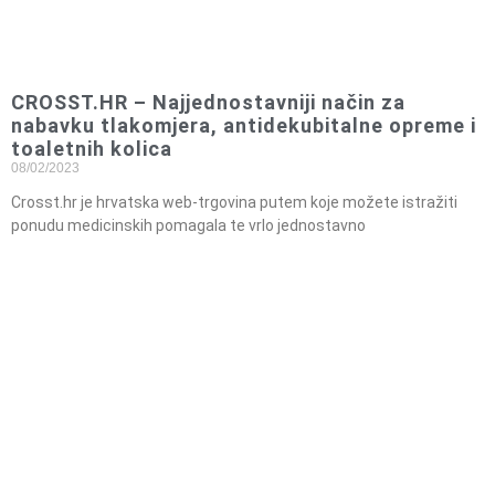
CROSST.HR – Najjednostavniji način za
nabavku tlakomjera, antidekubitalne opreme i
toaletnih kolica
08/02/2023
Crosst.hr je hrvatska web-trgovina putem koje možete istražiti
ponudu medicinskih pomagala te vrlo jednostavno