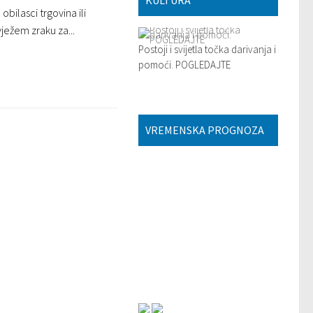
KULTURA
 obilasci trgovina ili
ježem zraku za...
Postoji i svijetla točka darivanja i
pomoći. POGLEDAJTE
VREMENSKA PROGNOZA