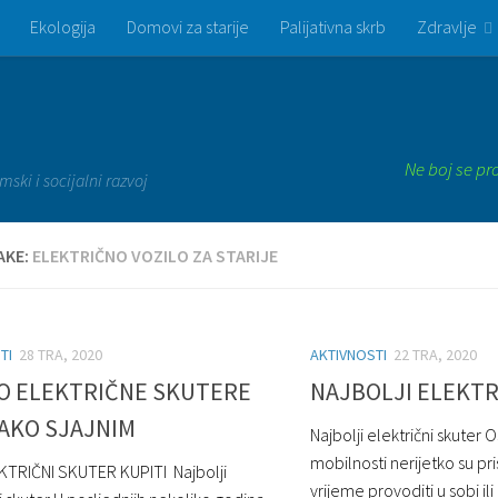
Ekologija
Domovi za starije
Palijativna skrb
Zdravlje
Ne boj se pr
mski i socijalni razvoj
AKE:
ELEKTRIČNO VOZILO ZA STARIJE
TI
28 TRA, 2020
AKTIVNOSTI
22 TRA, 2020
O ELEKTRIČNE SKUTERE
NAJBOLJI ELEKTR
TAKO SJAJNIM
Najbolji električni skute
mobilnosti nerijetko su pri
KTRIČNI SKUTER KUPITI Najbolji
vrijeme provoditi u sobi il