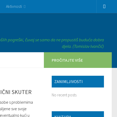
Aktivnosti
ošlih pogreški, čuvaj se samo da ne propustiš buduća dobra
djela. (Tomislav Ivančić)
PROČITAJTE VIŠE
ZANIMLJIVOSTI
IČNI SKUTER
No recent posts
r Osobe s problemima
siljene sve svoje
i eventualno kući u