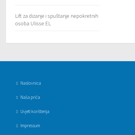
Lift za dizanje i spuštanje nepokretnih
osoba Ulisse EL
Naslovnica
Naša priča
Uvjeti korištenja
Impressum