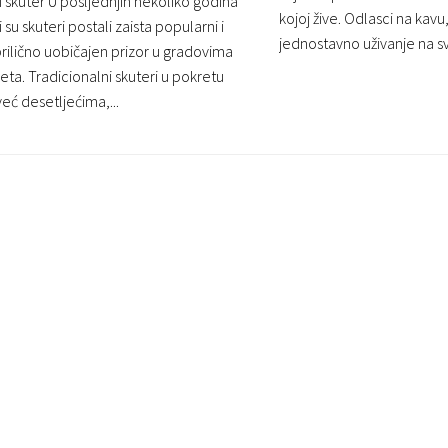
i skuter U posljednjih nekoliko godina
kojoj žive. Odlasci na kavu,
i su skuteri postali zaista popularni i
jednostavno uživanje na sv
prilično uobičajen prizor u gradovima
jeta. Tradicionalni skuteri u pokretu
eć desetljećima,...