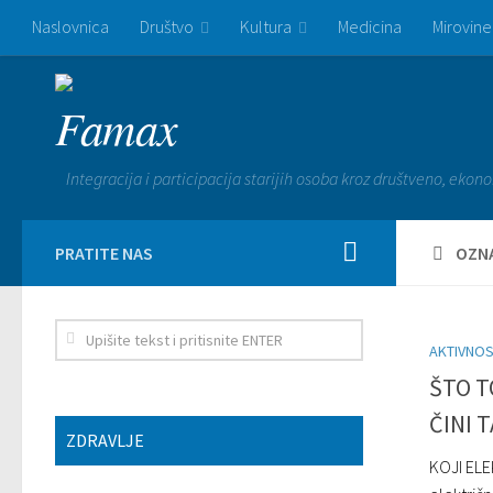
Find out more.
Okay, thanks
Naslovnica
Društvo
Kultura
Medicina
Mirovine
Famax
Integracija i participacija starijih osoba kroz društveno, ekono
PRATITE NAS
OZN
AKTIVNOS
ŠTO T
ČINI 
ZDRAVLJE
KOJI ELE