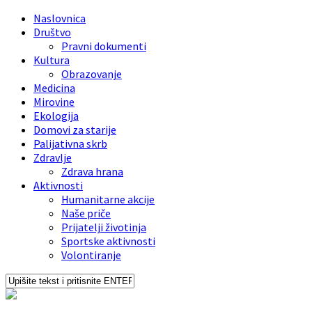
Find out more.
Okay, thanks
Naslovnica
Društvo
Pravni dokumenti
Kultura
Obrazovanje
Medicina
Mirovine
Ekologija
Domovi za starije
Palijativna skrb
Zdravlje
Zdrava hrana
Aktivnosti
Humanitarne akcije
Naše priče
Prijatelji životinja
Sportske aktivnosti
Volontiranje