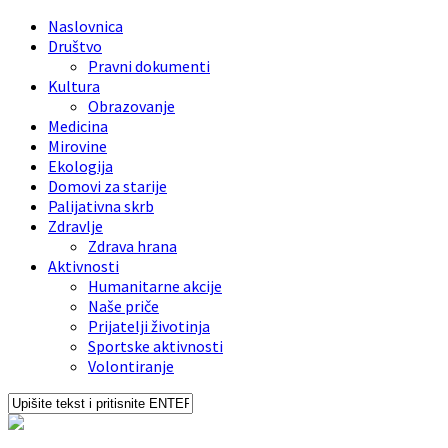
Find out more.
Okay, thanks
Naslovnica
Društvo
Pravni dokumenti
Kultura
Obrazovanje
Medicina
Mirovine
Ekologija
Domovi za starije
Palijativna skrb
Zdravlje
Zdrava hrana
Aktivnosti
Humanitarne akcije
Naše priče
Prijatelji životinja
Sportske aktivnosti
Volontiranje